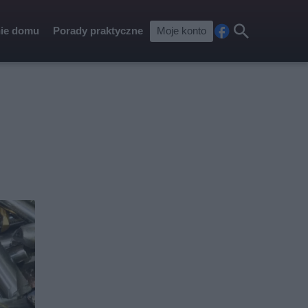
ie domu
Porady praktyczne
Moje konto
Fa
Szu
ceb
kaj
ook