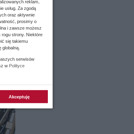
alizowanych reklam,
ie usług. Za zgodą
ych oraz aktywnie
watność, prosimy o
wolna i zawsze możesz
 rogu strony. Niektóre
ić się takiemu
 globalną.
 naszych serwisów
esz w
Polityce
Akceptuję