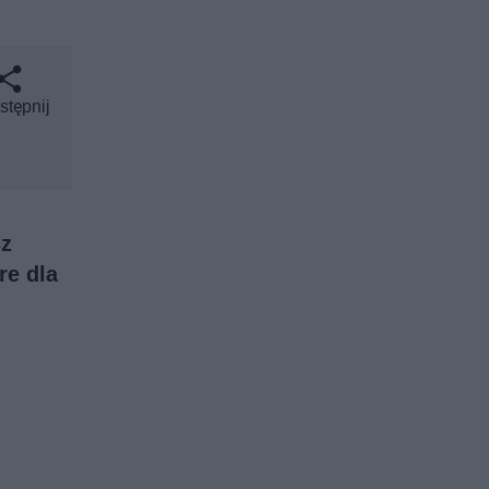
stępnij
cz
re dla