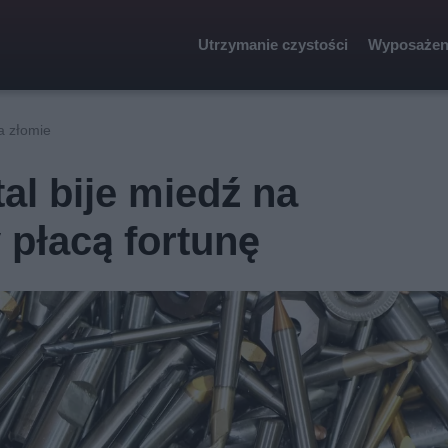
Utrzymanie czystości
Wyposażen
a złomie
al bije miedź na
płacą fortunę