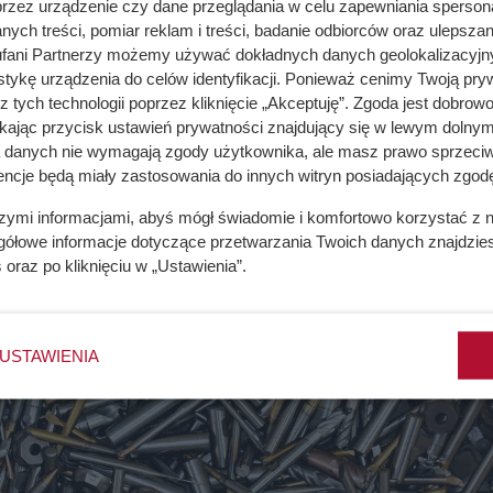
przez urządzenie czy dane przeglądania w celu zapewniania sperson
ych treści, pomiar reklam i treści, badanie odbiorców oraz ulepszan
fani Partnerzy możemy używać dokładnych danych geolokalizacyjn
tykę urządzenia do celów identyfikacji. Ponieważ cenimy Twoją pry
z tych technologii poprzez kliknięcie „Akceptuję”. Zgoda jest dobro
ikając przycisk ustawień prywatności znajdujący się w lewym dolnym
a danych nie wymagają zgody użytkownika, ale masz prawo sprzeciw
encje będą miały zastosowania do innych witryn posiadających zgodę
szymi informacjami, abyś mógł świadomie i komfortowo korzystać z
gółowe informacje dotyczące przetwarzania Twoich danych znajdzi
s
oraz po kliknięciu w „Ustawienia”.
USTAWIENIA