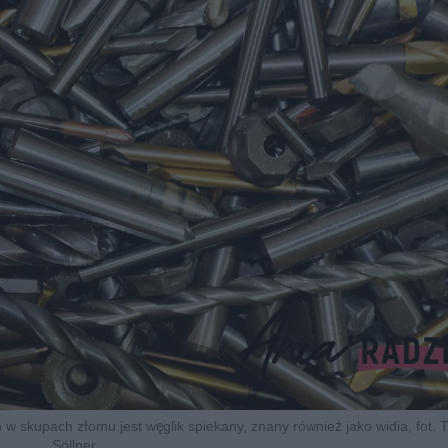
w skupach złomu jest węglik spiekany, znany również jako widia, fot.
Söllner