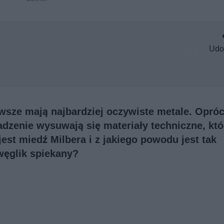
Udo
wsze mają najbardziej oczywiste metale. Opró
adzenie wysuwają się materiały techniczne, któ
est miedź Milbera i z jakiego powodu jest tak
węglik spiekany?