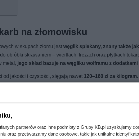
i
skarb na złomowisku
nowych w skupach złomu jest
węglik spiekany, znany także jak
do obróbki skrawaniem – wiertłach, frezach oraz płytkach tokars
y metal,
jego skład bazuje na węgliku wolframu z dodatkami
od jakości i czystości, sięgają nawet
120–160 zł za kilogram
a korzystną transakcję, warto pamiętać, że jego stan jest isto
acznie wyższą wartość niż wyluty czy zabrudzone elementy.
iku,
fanych partnerów oraz inne podmioty z Grupy KB.pl uzyskujemy do
niu oraz przetwarzamy dane osobowe, takie jak unikalne identyfikat
zchnie robią lepszą robotę