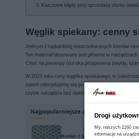
Kluczowe błędy przy sprzedaży złomu metal
Węglik spiekany: cenny 
Jednym z najbardziej nieoczekiwanych liderów ce
Ten materiał stosowany jest głównie w narzędziach 
Choć na pierwszy rzut oka przypomina zwykły, szar
W 2025 roku ceny węglika spiekanego, w zależności 
zanim zdecydujemy się go oddać na złom z nadzieją n
czyste narzędzia bez stalowych domieszek mają zn
Najpopularniejsze artykuły
Drogi użytkown
My, naszych 1160 zau
informacje na urządze
Koniec z kostką brukową? Te nawier