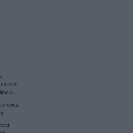
,
 na ceny
ilbera.
 surowca.
ca.
ości,