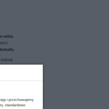
o widia
.
kich.
 kobaltu
.
. Jednak
tny –
stęp i przechowujemy
ory, standardowe