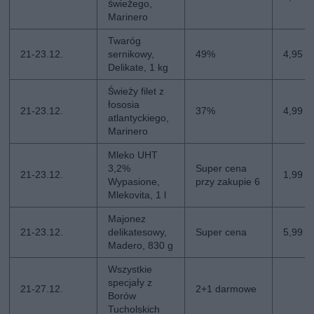
świeżego,
Marinero
Twaróg
21-23.12.
sernikowy,
49%
4,95 zł
Delikate, 1 kg
Świeży filet z
łososia
21-23.12.
37%
4,99 z
atlantyckiego,
Marinero
Mleko UHT
3,2%
Super cena
21-23.12.
1,99 zł
Wypasione,
przy zakupie 6
Mlekovita, 1 l
Majonez
21-23.12.
delikatesowy,
Super cena
5,99 zł
Madero, 830 g
Wszystkie
specjały z
21-27.12.
2+1 darmowe
Borów
Tucholskich