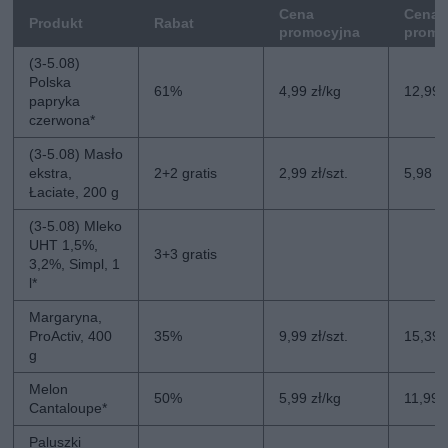
Cena
Cena 
Produkt
Rabat
promocyjna
promo
(3-5.08)
Polska
61%
4,99 zł/kg
12,99 
papryka
czerwona*
(3-5.08) Masło
ekstra,
2+2 gratis
2,99 zł/szt.
5,98 zł
Łaciate, 200 g
(3-5.08) Mleko
UHT 1,5%,
3+3 gratis
3,2%, Simpl, 1
l*
Margaryna,
ProActiv, 400
35%
9,99 zł/szt.
15,39 z
g
Melon
50%
5,99 zł/kg
11,99 
Cantaloupe*
Paluszki