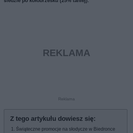
śledzie po kołobrzesku (25% taniej).
Świąteczne promocje na słodycze w Biedronce