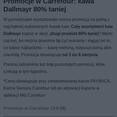
Promocje w Carrefour: kawa
Dallmayr 80% taniej
W poniedziałek wystartowała mocna promocja na jedną z
najchętniej wybieranych marek kaw.
Cały asortyment kaw
Dallmayr
kupisz w akcji „
drugi produkt 80% taniej
”! Warto
zajrzeć, bo można dowolnie łączyć warianty i sięgać po to,
co lubisz najbardziej — kawę mieloną, rozpuszczalną albo
ziarnistą. Promocja obowiązuje
od 3 do 8 sierpnia
.
Poniżej zebraliśmy też listę pozostałych promocji, które
czekają w tym tygodniu.
*Cena obowiązuje przy zarejestrowanej karcie PAYBACK,
Karcie Seniora Carrefour lub po aktywacji kuponu w
aplikacji Mój Carrefour
Promocje w Carrefour (3-8.08)