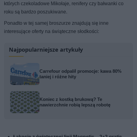
których czekoladowe Mikołaje, renifery czy bałwanki co
roku są bardzo poszukiwane.
Ponadto w tej samej broszurze znajdują się inne
interesujące oferty na świąteczne słodkości:
Najpopularniejsze artykuły
Carrefour odpalił promocje: kawa 80%
taniej i różne hity
Koniec z kostką brukową? Te
nawierzchnie robią lepszą robotę
Łakocie z świątecznej linii Magnetic
–
2+2 gratis