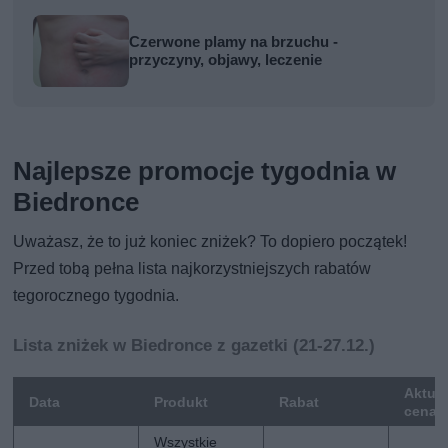
Czerwone plamy na brzuchu -
przyczyny, objawy, leczenie
Najlepsze promocje tygodnia w
Biedronce
Uważasz, że to już koniec zniżek? To dopiero początek!
Przed tobą pełna lista najkorzystniejszych rabatów
tegorocznego tygodnia.
Lista zniżek w Biedronce z gazetki (21-27.12.)
Aktua
Data
Produkt
Rabat
cena
Wszystkie