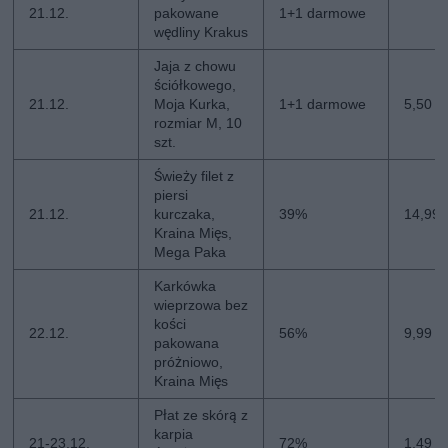
21.12.
pakowane
1+1 darmowe
wędliny Krakus
Jaja z chowu
ściółkowego,
21.12.
Moja Kurka,
1+1 darmowe
5,50 z
rozmiar M, 10
szt.
Świeży filet z
piersi
21.12.
kurczaka,
39%
14,99 
Kraina Mięs,
Mega Paka
Karkówka
wieprzowa bez
kości
22.12.
56%
9,99 zł
pakowana
próżniowo,
Kraina Mięs
Płat ze skórą z
karpia
21-23.12.
72%
1,49 z