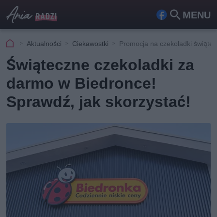
MENU
Fa
Szu
ceb
kaj
Aktualności
Ciekawostki
Promocja na czekoladki świąte
ook
Świąteczne czekoladki za
darmo w Biedronce!
Sprawdź, jak skorzystać!