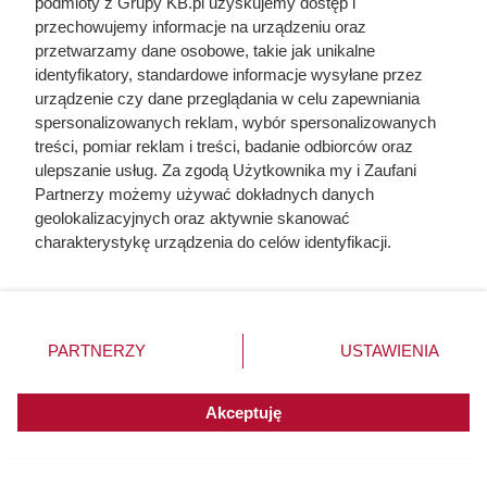
podmioty z Grupy KB.pl uzyskujemy dostęp i
przechowujemy informacje na urządzeniu oraz
przetwarzamy dane osobowe, takie jak unikalne
Luksusowa kawa z Italii drastycznie przeceniona
identyfikatory, standardowe informacje wysyłane przez
w Dino. Polacy wykupują ją na pęczki!
urządzenie czy dane przeglądania w celu zapewniania
spersonalizowanych reklam, wybór spersonalizowanych
Aż trzy czekolady za darmo w Dino! Gigantyczna
treści, pomiar reklam i treści, badanie odbiorców oraz
promocja porywa tłumy
ulepszanie usług. Za zgodą Użytkownika my i Zaufani
Partnerzy możemy używać dokładnych danych
geolokalizacyjnych oraz aktywnie skanować
charakterystykę urządzenia do celów identyfikacji.
Ponieważ cenimy Twoją prywatność, prosimy o zgodę na
korzystanie z tych technologii poprzez kliknięcie
„Akceptuję”. Zgoda jest dobrowolna i zawsze możesz ją
zmienić/wycofać klikając przycisk ustawień prywatności
PARTNERZY
USTAWIENIA
znajdujący się w lewym dolnym rogu strony. Niektóre
rodzaje przetwarzania danych nie wymagają zgody
użytkownika, ale masz prawo sprzeciwić się takiemu
Akceptuję
przetwarzaniu. Preferencje będą miały zastosowania do
innych witryn posiadających zgodę globalną.