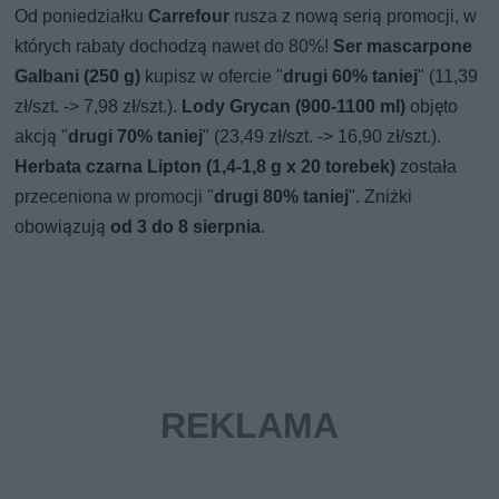
Od poniedziałku
Carrefour
rusza z nową serią promocji, w
których rabaty dochodzą nawet do 80%!
Ser mascarpone
Galbani (250 g)
kupisz w ofercie "
drugi 60% taniej
" (11,39
zł/szt. -> 7,98 zł/szt.).
Lody Grycan (900-1100 ml)
objęto
akcją "
drugi 70% taniej
" (23,49 zł/szt. -> 16,90 zł/szt.).
Herbata czarna Lipton (1,4-1,8 g x 20 torebek)
została
przeceniona w promocji "
drugi 80% taniej
". Zniżki
obowiązują
od 3 do 8 sierpnia
.