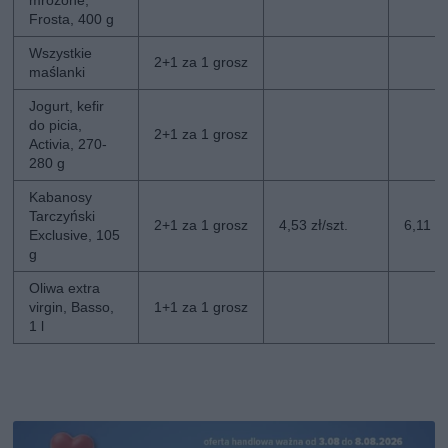
mrożone,
Frosta, 400 g
Wszystkie
2+1 za 1 grosz
maślanki
Jogurt, kefir
do picia,
2+1 za 1 grosz
Activia, 270-
280 g
Kabanosy
Tarczyński
2+1 za 1 grosz
4,53 zł/szt.
6,11 zł
Exclusive, 105
g
Oliwa extra
virgin, Basso,
1+1 za 1 grosz
1 l