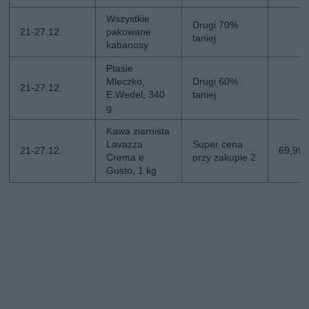
Wszystkie
Drugi 70%
21-27.12.
pakowane
taniej
kabanosy
Ptasie
Mleczko,
Drugi 60%
21-27.12.
E.Wedel, 340
taniej
g
Kawa ziarnista
Lavazza
Super cena
21-27.12.
69,99 z
Crema e
przy zakupie 2
Gusto, 1 kg