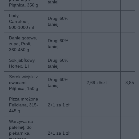
taniej
Piątnica, 350 g
Lody,
Drugi 60%
Carrefour,
taniej
500-1000 ml
Danie gotowe,
Drugi 60%
zupa, Profi,
taniej
360-450 g
Sok jabłkowy,
Drugi 60%
Hortex, 1 l
taniej
Serek wiejski z
Drugi 60%
owocami,
2,69 zł/szt.
3,85 zł
taniej
Piątnica, 150 g
Pizza mrożona
Feliciana, 315-
2+1 za 1 zł
445 g
Warzywa na
patelnię, do
piekarnika,
2+1 za 1 zł