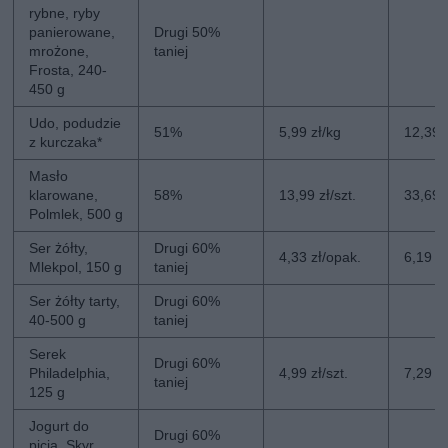
rybne, ryby
panierowane,
Drugi 50%
mrożone,
taniej
Frosta, 240-
450 g
Udo, podudzie
51%
5,99 zł/kg
12,39 
z kurczaka*
Masło
klarowane,
58%
13,99 zł/szt.
33,69 z
Polmlek, 500 g
Ser żółty,
Drugi 60%
4,33 zł/opak.
6,19 z
Mlekpol, 150 g
taniej
Ser żółty tarty,
Drugi 60%
40-500 g
taniej
Serek
Drugi 60%
Philadelphia,
4,99 zł/szt.
7,29 zł
taniej
125 g
Jogurt do
Drugi 60%
picia, Skyr,