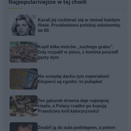
Najpopularniejsze w tej chwili
Kazali jej rozbierać się w niemal każdym
filmie. Przekleństwo polskiej seksbomby
lat 80.
Kupił kilka metrów „suchego grabu”.
Gdy rozpalił w piecu, z komina poszedł
gęsty dym
Nie ocieplaj dachu tym materiałem!
Eksperci są zgodni: to pułapka!
Ten gatunek drewna daje najwięcej
ciepła, a Polacy rzadko go kupują.
Prawdziwy król kaloryczności
Zwabił ją do auta podstępem, a potem