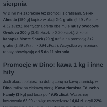
sierpnia
W
Dino
nie zabraknie też promocji z gratisami.
Serek
Almette (150 g)
kupisz w akcji
2+1 gratis
(6,49 zł/szt. ->
4,32 zł/szt.). Identyczna oferta obejmuje
musy owocowe
Owolovo 200 g
(3,45 zł/szt. -> 2,30 zł/szt.). Z kolei
kanapka Monte Snack (29 g)
trafiła na promocję
2+2
gratis
(1,89 zł/szt. -> 0,94 zł/szt.). Wszystkie wymienione
rabaty obowiązują
od 5 do 11 sierpnia
.
Promocje w Dino: kawa 1 kg i inne
hity
Jeśli akurat polujesz na dobrą cenę na kawę ziarnistą, w
Dino
trafisz na ciekawą ofertę.
Kawa ziarnista Eduscho
Family (1 kg)
jest teraz po
49,95 zł/szt
. Wcześniej
kosztowała 63,99 zł, więc oszczędzasz
14,04 zł
, czyli
22%
.