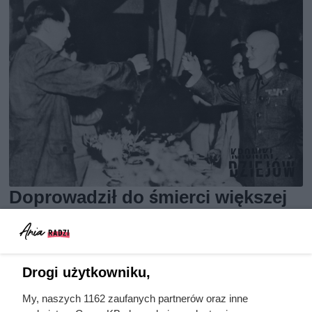
Doprowadził do śmierci większej
liczby ludzi niż Hitler i Stalin
razem wzięci. Mimo to czczą go
jako bohatera
Drogi użytkowniku,
My, naszych 1162 zaufanych partnerów oraz inne