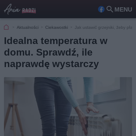
MENU
Fa
Szu
ceb
kaj
Aktualności
Ciekawostki
Jak ustawić grzejniki, żeby płac
ook
Idealna temperatura w
domu. Sprawdź, ile
naprawdę wystarczy