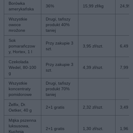
Borówka
36%
15,99 zł/kg
24,99 
amerykańska
Wszystkie
Drugi, tańszy
owoce
produkt 40%
mrożone
taniej
Sok
Przy zakupie 3
pomarańczow
3,95 zł/szt.
6,49 zł
szt.
y, Hortex, 1 l
Czekolada
Przy zakupie 3
Wedel, 80-100
4,39 zł/szt.
7,99 zł
szt.
g
Wszystkie
Drugi, tańszy
koncentraty
produkt 70%
pomidorowe
taniej
Żelfix, Dr.
2+1 gratis
2,32 zł/szt.
3,49 zł
Oetker, 40 g
Mąka pszenna
luksusowa,
2+1 gratis
1,30 zł/szt.
1,96 zł
Kuchnia