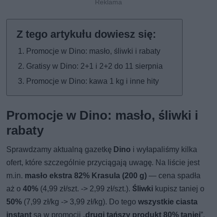
Promocje w Dino: masło, śliwki i rabaty
Gratisy w Dino: 2+1 i 2+2 do 11 sierpnia
Promocje w Dino: kawa 1 kg i inne hity
Promocje w Dino: masło, śliwki i
rabaty
Sprawdzamy aktualną gazetkę
Dino
i wyłapaliśmy kilka
ofert, które szczególnie przyciągają uwagę. Na liście jest
m.in.
masło ekstra 82% Krasula (200 g)
— cena spadła
aż o
40%
(4,99 zł/szt. -> 2,99 zł/szt.).
Śliwki
kupisz taniej o
50%
(7,99 zł/kg -> 3,99 zł/kg). Do tego
wszystkie ciasta
instant
są w promocji „
drugi tańszy produkt 80% taniej
”,