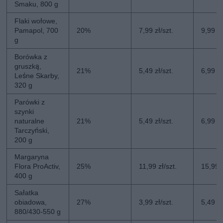
Smaku, 800 g
Flaki wołowe,
Pamapol, 700
20%
7,99 zł/szt.
9,99 zł
g
Borówka z
gruszką,
21%
5,49 zł/szt.
6,99 zł
Leśne Skarby,
320 g
Parówki z
szynki
naturalne
21%
5,49 zł/szt.
6,99 zł
Tarczyński,
200 g
Margaryna
Flora ProActiv,
25%
11,99 zł/szt.
15,99 z
400 g
Sałatka
obiadowa,
27%
3,99 zł/szt.
5,49 zł
880/430-550 g