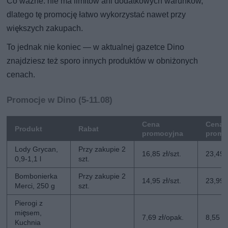
Co ważne: nie ma limitów ani dodatkowych warunków,
dlatego tę promocję łatwo wykorzystać nawet przy
większych zakupach.
To jednak nie koniec — w aktualnej gazetce Dino
znajdziesz też sporo innych produktów w obniżonych
cenach.
Promocje w Dino (5-11.08)
Cena
Cena 
Produkt
Rabat
promocyjna
promo
Lody Grycan,
Przy zakupie 2
16,85 zł/szt.
23,49 z
0,9-1,1 l
szt.
Bombonierka
Przy zakupie 2
14,95 zł/szt.
23,99 z
Merci, 250 g
szt.
Pierogi z
mięsem,
7,69 zł/opak.
8,55 z
Kuchnia