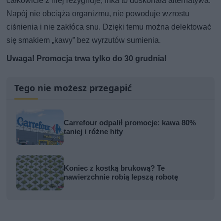
całkowicie z niej rezygnuje, Inka to doskonała alternatywa.
Napój nie obciąża organizmu, nie powoduje wzrostu
ciśnienia i nie zakłóca snu. Dzięki temu można delektować
się smakiem „kawy” bez wyrzutów sumienia.
Uwaga! Promocja trwa tylko do 30 grudnia!
Tego nie możesz przegapić
Carrefour odpalił promocje: kawa 80%
taniej i różne hity
Koniec z kostką brukową? Te
nawierzchnie robią lepszą robotę