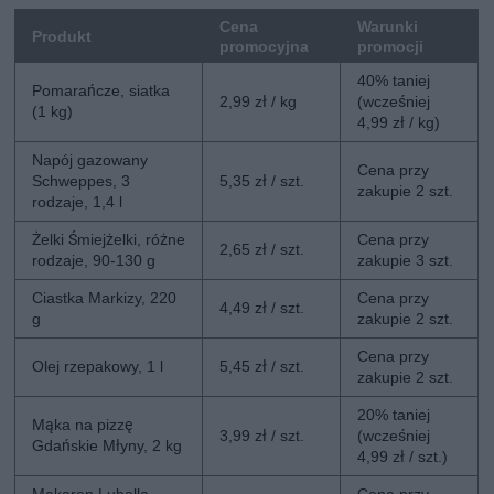
Cena
Warunki
Produkt
promocyjna
promocji
40% taniej
Pomarańcze, siatka
2,99 zł / kg
(wcześniej
(1 kg)
4,99 zł / kg)
Napój gazowany
Cena przy
Schweppes, 3
5,35 zł / szt.
zakupie 2 szt.
rodzaje, 1,4 l
Żelki Śmiejżelki, różne
Cena przy
2,65 zł / szt.
rodzaje, 90-130 g
zakupie 3 szt.
Ciastka Markizy, 220
Cena przy
4,49 zł / szt.
g
zakupie 2 szt.
Cena przy
Olej rzepakowy, 1 l
5,45 zł / szt.
zakupie 2 szt.
20% taniej
Mąka na pizzę
3,99 zł / szt.
(wcześniej
Gdańskie Młyny, 2 kg
4,99 zł / szt.)
Makaron Lubella,
Cena przy