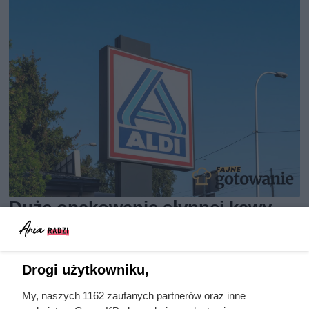
Duże opakowanie słynnej kawy
zaledwie za 9,99? ALDI ma jeden
warunek
Drogi użytkowniku,
My, naszych 1162 zaufanych partnerów oraz inne