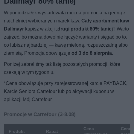
Dallmayr 80% taniej
W poniedziałek wystartowała mocna promocja na jedną z
najchętniej wybieranych marek kaw.
Cały asortyment kaw
Dallmayr
kupisz w akcji „
drugi produkt 80% taniej
”! Warto
zajrzeć, bo można dowolnie łączyć warianty i sięgać po to,
co lubisz najbardziej — kawę mieloną, rozpuszczalną albo
ziarnistą. Promocja obowiązuje
od 3 do 8 sierpnia
.
Poniżej zebraliśmy też listę pozostałych promocji, które
czekają w tym tygodniu.
*Cena obowiązuje przy zarejestrowanej karcie PAYBACK,
Karcie Seniora Carrefour lub po aktywacji kuponu w
aplikacji Mój Carrefour
Promocje w Carrefour (3-8.08)
Cena
Cena 
Produkt
Rabat