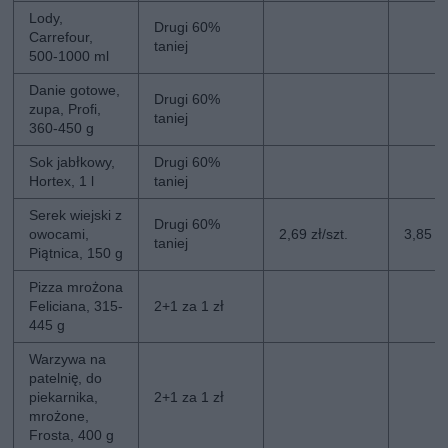
Lody,
Drugi 60%
Carrefour,
taniej
500-1000 ml
Danie gotowe,
Drugi 60%
zupa, Profi,
taniej
360-450 g
Sok jabłkowy,
Drugi 60%
Hortex, 1 l
taniej
Serek wiejski z
Drugi 60%
owocami,
2,69 zł/szt.
3,85 zł
taniej
Piątnica, 150 g
Pizza mrożona
Feliciana, 315-
2+1 za 1 zł
445 g
Warzywa na
patelnię, do
piekarnika,
2+1 za 1 zł
mrożone,
Frosta, 400 g