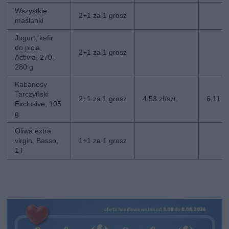
Wszystkie
2+1 za 1 grosz
maślanki
Jogurt, kefir
do picia,
2+1 za 1 grosz
Activia, 270-
280 g
Kabanosy
Tarczyński
2+1 za 1 grosz
4,53 zł/szt.
6,11 zł
Exclusive, 105
g
Oliwa extra
virgin, Basso,
1+1 za 1 grosz
1 l