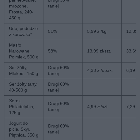
panierowane,
Drugi 50%
mrożone,
taniej
Frosta, 240-
450 g
Udo, podudzie
51%
5,99 zł/kg
12,39 
z kurczaka*
Masło
klarowane,
58%
13,99 zł/szt.
33,69 z
Polmlek, 500 g
Ser żółty,
Drugi 60%
4,33 zł/opak.
6,19 z
Mlekpol, 150 g
taniej
Ser żółty tarty,
Drugi 60%
40-500 g
taniej
Serek
Drugi 60%
Philadelphia,
4,99 zł/szt.
7,29 zł
taniej
125 g
Jogurt do
Drugi 60%
picia, Skyr,
taniej
Piątnica, 350 g