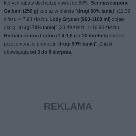
których rabaty dochodzą nawet do 80%!
Ser mascarpone
Galbani (250 g)
kupisz w ofercie "
drugi 60% taniej
" (11,39
zł/szt. -> 7,98 zł/szt.).
Lody Grycan (900-1100 ml)
objęto
akcją "
drugi 70% taniej
" (23,49 zł/szt. -> 16,90 zł/szt.).
Herbata czarna Lipton (1,4-1,8 g x 20 torebek)
została
przeceniona w promocji "
drugi 80% taniej
". Zniżki
obowiązują
od 3 do 8 sierpnia
.