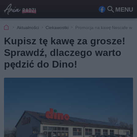
MENU
Fa
Szu
ceb
kaj
Aktualności
Ciekawostki
Promocja na kawę Nescafe w D
ook
Kupisz tę kawę za grosze!
Sprawdź, dlaczego warto
pędzić do Dino!