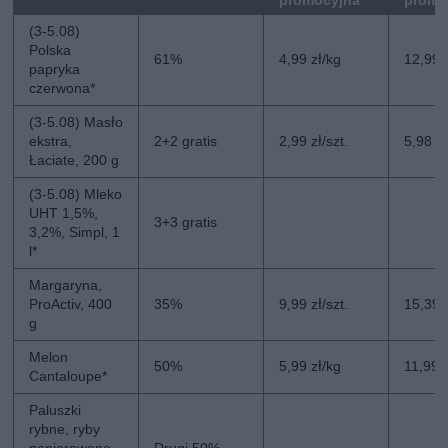
promocyjna
promo
(3-5.08)
Polska
61%
4,99 zł/kg
12,99 
papryka
czerwona*
(3-5.08) Masło
ekstra,
2+2 gratis
2,99 zł/szt.
5,98 zł
Łaciate, 200 g
(3-5.08) Mleko
UHT 1,5%,
3+3 gratis
3,2%, Simpl, 1
l*
Margaryna,
ProActiv, 400
35%
9,99 zł/szt.
15,39 z
g
Melon
50%
5,99 zł/kg
11,99 
Cantaloupe*
Paluszki
rybne, ryby