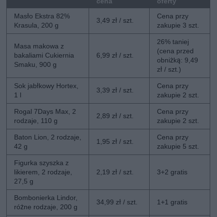
cena
oferty
Masło Ekstra 82%
Cena przy
3,49 zł / szt.
Krasula, 200 g
zakupie 3 szt.
26% taniej
Masa makowa z
(cena przed
bakaliami Cukiernia
6,99 zł / szt.
obniżką: 9,49
Smaku, 900 g
zł / szt.)
Sok jabłkowy Hortex,
Cena przy
3,39 zł / szt.
1 l
zakupie 2 szt.
Rogal 7Days Max, 2
Cena przy
2,89 zł / szt.
rodzaje, 110 g
zakupie 2 szt.
Baton Lion, 2 rodzaje,
Cena przy
1,95 zł / szt.
42 g
zakupie 5 szt.
Figurka szyszka z
likierem, 2 rodzaje,
2,19 zł / szt.
3+2 gratis
27,5 g
Bombonierka Lindor,
34,99 zł / szt.
1+1 gratis
różne rodzaje, 200 g