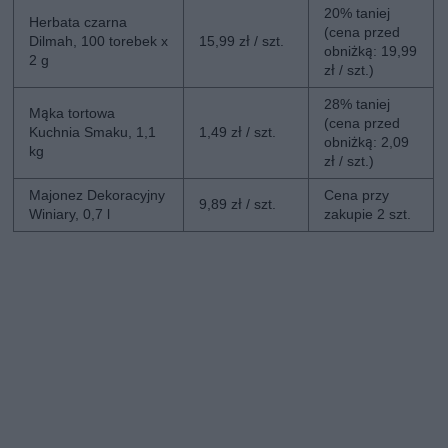
20% taniej
Herbata czarna
(cena przed
Dilmah, 100 torebek x
15,99 zł / szt.
obniżką: 19,99
2 g
zł / szt.)
28% taniej
Mąka tortowa
(cena przed
Kuchnia Smaku, 1,1
1,49 zł / szt.
obniżką: 2,09
kg
zł / szt.)
Majonez Dekoracyjny
Cena przy
9,89 zł / szt.
Winiary, 0,7 l
zakupie 2 szt.