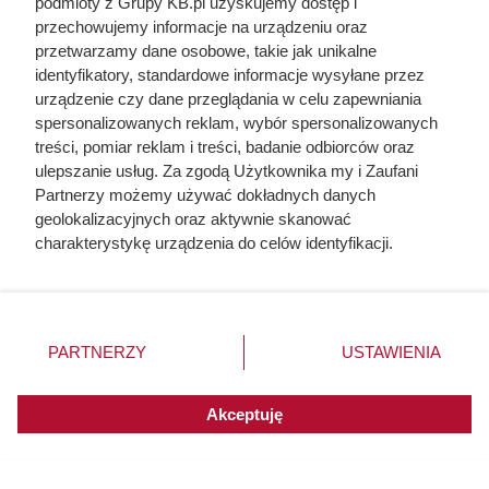
podmioty z Grupy KB.pl uzyskujemy dostęp i
przechowujemy informacje na urządzeniu oraz
przetwarzamy dane osobowe, takie jak unikalne
identyfikatory, standardowe informacje wysyłane przez
urządzenie czy dane przeglądania w celu zapewniania
Czytaj także:
spersonalizowanych reklam, wybór spersonalizowanych
treści, pomiar reklam i treści, badanie odbiorców oraz
Ta kultowa kawa mocno potaniała. Klienci Dino
ulepszanie usług. Za zgodą Użytkownika my i Zaufani
biorą po dwa opakowania
Partnerzy możemy używać dokładnych danych
geolokalizacyjnych oraz aktywnie skanować
charakterystykę urządzenia do celów identyfikacji.
Szaleństwo w Rossmannie. 65 zł zamiast 589 zł za
Ponieważ cenimy Twoją prywatność, prosimy o zgodę na
kultowe perfumy!
korzystanie z tych technologii poprzez kliknięcie
„Akceptuję”. Zgoda jest dobrowolna i zawsze możesz ją
zmienić/wycofać klikając przycisk ustawień prywatności
Duża puszka 800 g za 5,49 zł w Dino. Posiłek na 2
PARTNERZY
USTAWIENIA
znajdujący się w lewym dolnym rogu strony. Niektóre
dni wychodzi poniżej 6 zł
rodzaje przetwarzania danych nie wymagają zgody
użytkownika, ale masz prawo sprzeciwić się takiemu
Akceptuję
Luksusowa kawa z Italii drastycznie przeceniona
przetwarzaniu. Preferencje będą miały zastosowania do
w Dino. Polacy wykupują ją na pęczki!
innych witryn posiadających zgodę globalną.