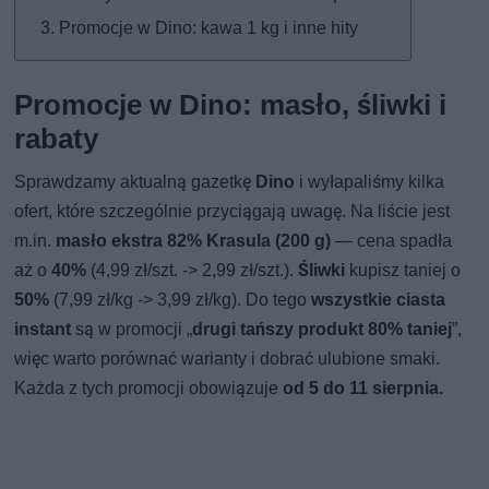
Promocje w Dino: kawa 1 kg i inne hity
Promocje w Dino: masło, śliwki i
rabaty
Sprawdzamy aktualną gazetkę
Dino
i wyłapaliśmy kilka
ofert, które szczególnie przyciągają uwagę. Na liście jest
m.in.
masło ekstra 82% Krasula (200 g)
— cena spadła
aż o
40%
(4,99 zł/szt. -> 2,99 zł/szt.).
Śliwki
kupisz taniej o
50%
(7,99 zł/kg -> 3,99 zł/kg). Do tego
wszystkie ciasta
instant
są w promocji „
drugi tańszy produkt 80% taniej
”,
więc warto porównać warianty i dobrać ulubione smaki.
Każda z tych promocji obowiązuje
od 5 do 11 sierpnia.