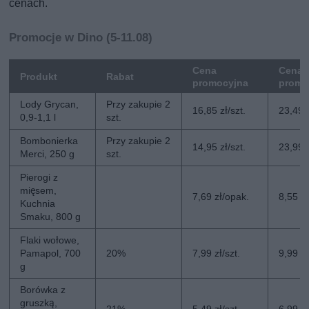
cenach.
Promocje w Dino (5-11.08)
Cena
Cena 
Produkt
Rabat
promocyjna
promo
Lody Grycan,
Przy zakupie 2
16,85 zł/szt.
23,49 z
0,9-1,1 l
szt.
Bombonierka
Przy zakupie 2
14,95 zł/szt.
23,99 z
Merci, 250 g
szt.
Pierogi z
mięsem,
7,69 zł/opak.
8,55 z
Kuchnia
Smaku, 800 g
Flaki wołowe,
Pamapol, 700
20%
7,99 zł/szt.
9,99 zł
g
Borówka z
gruszką,
21%
5,49 zł/szt.
6,99 zł