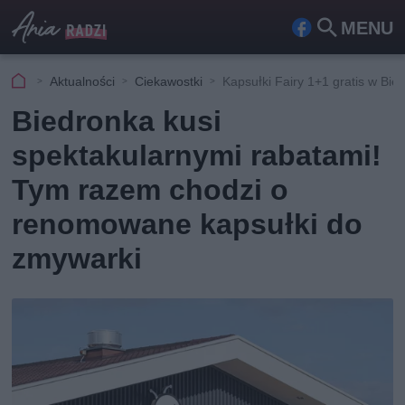
MENU
Fa
Szu
ceb
kaj
Aktualności
Ciekawostki
Kapsułki Fairy 1+1 gratis w Bie
ook
Biedronka kusi
spektakularnymi rabatami!
Tym razem chodzi o
renomowane kapsułki do
zmywarki