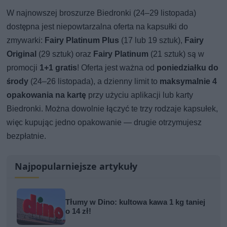
W najnowszej broszurze Biedronki (24–29 listopada)
dostępna jest niepowtarzalna oferta na kapsułki do
zmywarki:
Fairy Platinum Plus
(17 lub 19 sztuk),
Fairy
Original
(29 sztuk) oraz
Fairy Platinum
(21 sztuk) są w
promocji
1+1 gratis
! Oferta jest ważna od
poniedziałku do
środy
(24–26 listopada), a dzienny limit to
maksymalnie 4
opakowania na kartę
przy użyciu aplikacji lub karty
Biedronki. Można dowolnie łączyć te trzy rodzaje kapsułek,
więc kupując jedno opakowanie — drugie otrzymujesz
bezpłatnie.
Najpopularniejsze artykuły
Tłumy w Dino: kultowa kawa 1 kg taniej
o 14 zł!