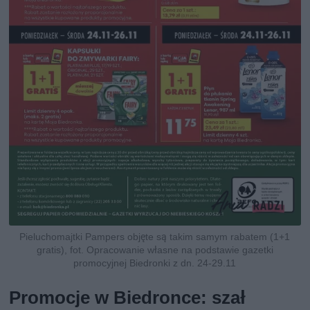
Pieluchomajtki Pampers objęte są takim samym rabatem (1+1
gratis), fot. Opracowanie własne na podstawie gazetki
promocyjnej Biedronki z dn. 24-29.11
Promocje w Biedronce: szał