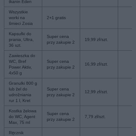
tkanin Eden
Wszystkie
worki na
2+1 gratis
śmieci Zosia
Kapsułki do
Super cena
prania, Ultra,
19,99 zł/szt.
przy zakupie 2
36 szt.
Zawieszka do
WC, Bref
Super cena
16,99 zł/szt.
Power Aktiv,
przy zakupie 2
4x50 g
Granulki 800 g
lub żel do
Super cena
12,99 zł/szt.
udrożniania
przy zakupie 2
rur 1 l, Kret
Kostka żelowa
Super cena
do WC, Agent
7,79 zł/szt.
przy zakupie 2
Max, 75 ml
Ręcznik