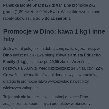
kanapka Monte Snack (29 g)
trafiła na promocję
2+2
gratis
(1,89 zł/szt. -> 0,94 zł/szt.). Wszystkie wymienione
rabaty obowiązują
od 5 do 11 sierpnia
.
Promocje w Dino: kawa 1 kg i inne
hity
Jeśli akurat polujesz na dobrą cenę na kawę ziarnistą, w
Dino
trafisz na ciekawą ofertę.
Kawa ziarnista Eduscho
Family (1 kg)
jest teraz po
49,95 zł/szt
. Wcześniej
kosztowała 63,99 zł, więc oszczędzasz
14,04 zł
, czyli
22%
.
Co ważne: nie ma limitów ani dodatkowych warunków,
dlatego tę promocję łatwo wykorzystać nawet przy
większych zakupach.
To jednak nie koniec — w aktualnej gazetce Dino
znajdziesz też sporo innych produktów w obniżonych