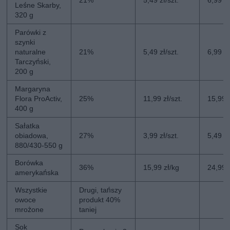
Leśne Skarby,
320 g
Parówki z
szynki
naturalne
21%
5,49 zł/szt.
6,99 zł
Tarczyński,
200 g
Margaryna
Flora ProActiv,
25%
11,99 zł/szt.
15,99 z
400 g
Sałatka
obiadowa,
27%
3,99 zł/szt.
5,49 zł
880/430-550 g
Borówka
36%
15,99 zł/kg
24,99 
amerykańska
Wszystkie
Drugi, tańszy
owoce
produkt 40%
mrożone
taniej
Sok