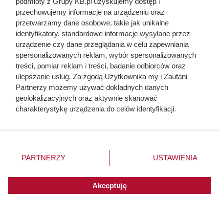
podmioty z Grupy KB.pl uzyskujemy dostęp i
przechowujemy informacje na urządzeniu oraz
Dziennikarze ujawnili
przetwarzamy dane osobowe, takie jak unikalne
pochodzenie mięsa z Dino. Klienci
identyfikatory, standardowe informacje wysyłane przez
urządzenie czy dane przeglądania w celu zapewniania
zaskoczeni
spersonalizowanych reklam, wybór spersonalizowanych
treści, pomiar reklam i treści, badanie odbiorców oraz
ulepszanie usług. Za zgodą Użytkownika my i Zaufani
Partnerzy możemy używać dokładnych danych
geolokalizacyjnych oraz aktywnie skanować
charakterystykę urządzenia do celów identyfikacji.
Ponieważ cenimy Twoją prywatność, prosimy o zgodę na
korzystanie z tych technologii poprzez kliknięcie
„Akceptuję”. Zgoda jest dobrowolna i zawsze możesz ją
zmienić/wycofać klikając przycisk ustawień prywatności
PARTNERZY
USTAWIENIA
znajdujący się w lewym dolnym rogu strony. Niektóre
rodzaje przetwarzania danych nie wymagają zgody
użytkownika, ale masz prawo sprzeciwić się takiemu
Akceptuję
przetwarzaniu. Preferencje będą miały zastosowania do
innych witryn posiadających zgodę globalną.
Nowa kawa w Dino robi furorę.