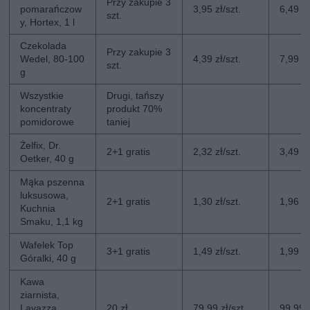
Przy zakupie 3
pomarańczow
3,95 zł/szt.
6,49 zł
szt.
y, Hortex, 1 l
Czekolada
Przy zakupie 3
Wedel, 80-100
4,39 zł/szt.
7,99 zł
szt.
g
Wszystkie
Drugi, tańszy
koncentraty
produkt 70%
pomidorowe
taniej
Żelfix, Dr.
2+1 gratis
2,32 zł/szt.
3,49 zł
Oetker, 40 g
Mąka pszenna
luksusowa,
2+1 gratis
1,30 zł/szt.
1,96 zł
Kuchnia
Smaku, 1,1 kg
Wafelek Top
3+1 gratis
1,49 zł/szt.
1,99 zł
Góralki, 40 g
Kawa
ziarnista,
Lavazza
20 zł
79,99 zł/szt.
99,99 z