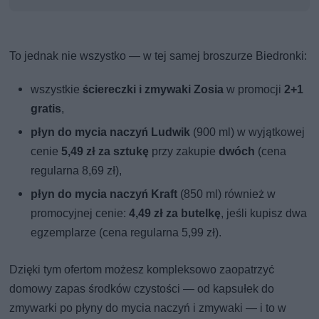
To jednak nie wszystko — w tej samej broszurze Biedronki:
wszystkie
ściereczki i zmywaki Zosia
w promocji
2+1
gratis
,
płyn do mycia naczyń Ludwik
(900 ml) w wyjątkowej
cenie
5,49 zł za sztukę
przy zakupie
dwóch
(cena
regularna 8,69 zł),
płyn do mycia naczyń Kraft
(850 ml) również w
promocyjnej cenie:
4,49 zł za butelkę
, jeśli kupisz dwa
egzemplarze (cena regularna 5,99 zł).
Dzięki tym ofertom możesz kompleksowo zaopatrzyć
domowy zapas środków czystości — od kapsułek do
zmywarki po płyny do mycia naczyń i zmywaki — i to w