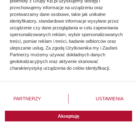
podmioty z Grupy KB.pl uzyskujemy dostęp i
przechowujemy informacje na urządzeniu oraz
przetwarzamy dane osobowe, takie jak unikalne
identyfikatory, standardowe informacje wysyłane przez
urządzenie czy dane przeglądania w celu zapewniania
spersonalizowanych reklam, wybór spersonalizowanych
treści, pomiar reklam i treści, badanie odbiorców oraz
ulepszanie usług. Za zgodą Użytkownika my i Zaufani
Partnerzy możemy używać dokładnych danych
geolokalizacyjnych oraz aktywnie skanować
charakterystykę urządzenia do celów identyfikacji.
Ponieważ cenimy Twoją prywatność, prosimy o zgodę na
korzystanie z tych technologii poprzez kliknięcie
„Akceptuję”. Zgoda jest dobrowolna i zawsze możesz ją
zmienić/wycofać klikając przycisk ustawień prywatności
PARTNERZY
USTAWIENIA
znajdujący się w lewym dolnym rogu strony. Niektóre
rodzaje przetwarzania danych nie wymagają zgody
użytkownika, ale masz prawo sprzeciwić się takiemu
Akceptuję
przetwarzaniu. Preferencje będą miały zastosowania do
innych witryn posiadających zgodę globalną.