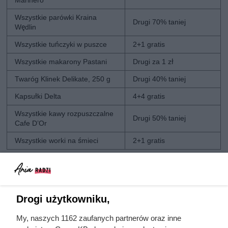
Wszystkie parówki Kraina
Drugi 70% taniej
Wędlin
Wszystkie tuńczyki w puszce
2+1 gratis
Wszystkie makarony Pastani
Drugi za 1 zł
Twaróg Klinek Delikate, 250 g
Drugi 40% taniej
Kapsułki Delta
4+4 gratis
Wszystkie kawy rozpuszczalne
Drugi 50% taniej
Cafe D’Or
Wszystkie worki na śmieci
2+1 gratis
Drogi użytkowniku,
My, naszych 1162 zaufanych partnerów oraz inne