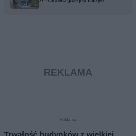
zł – sprawdź gdze jest haczyk!
Trwałość budynków z wielkiej