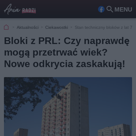
MENU
Fa
Szu
ceb
kaj
Aktualności
Ciekawostki
Stan techniczny bloków z lat 70.
ook
Bloki z PRL: Czy naprawdę
mogą przetrwać wiek?
Nowe odkrycia zaskakują!