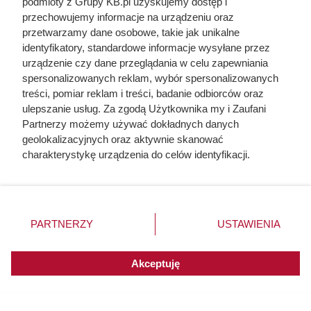
Kawosze zachwyceni smakiem, a
podmioty z Grupy KB.pl uzyskujemy dostęp i
przechowujemy informacje na urządzeniu oraz
cena jest rewelacyjna
przetwarzamy dane osobowe, takie jak unikalne
identyfikatory, standardowe informacje wysyłane przez
urządzenie czy dane przeglądania w celu zapewniania
spersonalizowanych reklam, wybór spersonalizowanych
treści, pomiar reklam i treści, badanie odbiorców oraz
ulepszanie usług. Za zgodą Użytkownika my i Zaufani
Partnerzy możemy używać dokładnych danych
geolokalizacyjnych oraz aktywnie skanować
charakterystykę urządzenia do celów identyfikacji.
Ponieważ cenimy Twoją prywatność, prosimy o zgodę na
korzystanie z tych technologii poprzez kliknięcie
„Akceptuję”. Zgoda jest dobrowolna i zawsze możesz ją
zmienić/wycofać klikając przycisk ustawień prywatności
PARTNERZY
USTAWIENIA
znajdujący się w lewym dolnym rogu strony. Niektóre
rodzaje przetwarzania danych nie wymagają zgody
Duża puszka 800 g za 5,49 zł w
użytkownika, ale masz prawo sprzeciwić się takiemu
Akceptuję
przetwarzaniu. Preferencje będą miały zastosowania do
Dino. Posiłek na 2 dni wychodzi
innych witryn posiadających zgodę globalną.
poniżej 6 zł