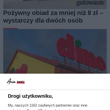
Pożywny obiad za mniej niż 8 zł –
wystarczy dla dwóch osób
Drogi użytkowniku,
Nowa kawa w Dino robi furorę.
My, naszych 1162 zaufanych partnerów oraz inne