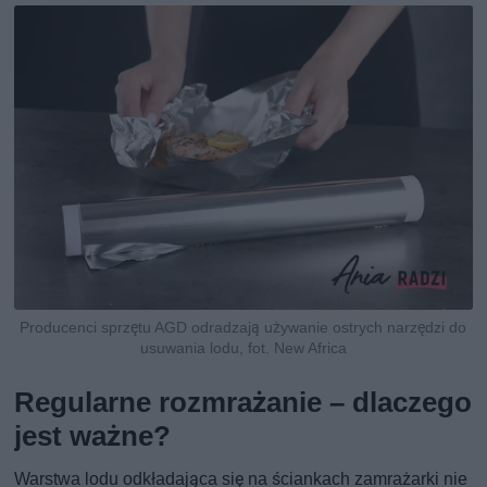
Producenci sprzętu AGD odradzają używanie ostrych narzędzi do
usuwania lodu, fot. New Africa
Regularne rozmrażanie – dlaczego
jest ważne?
Warstwa lodu odkładająca się na ściankach zamrażarki nie