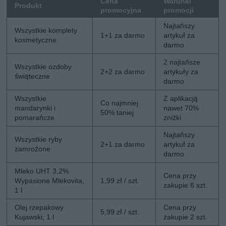
Cena
Warunki
Produkt
promocyjna
promocji
Najtańszy
Wszystkie komplety
1+1 za darmo
artykuł za
kosmetyczne
darmo
2 najtańsze
Wszystkie ozdoby
2+2 za darmo
artykuły za
świąteczne
darmo
Wszystkie
Z aplikacją
Co najmniej
mandarynki i
nawet 70%
50% taniej
pomarańcze
zniżki
Najtańszy
Wszystkie ryby
2+1 za darmo
artykuł za
zamrożone
darmo
Mleko UHT 3,2%
Cena przy
Wypasione Mlekovita,
1,99 zł / szt.
zakupie 6 szt.
1 l
Olej rzepakowy
Cena przy
5,99 zł / szt.
Kujawski, 1 l
zakupie 2 szt.