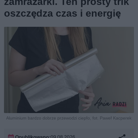
zamrażarki. Ten prosty trik
oszczędza czas i energię
Aluminium bardzo dobrze przewodzi ciepło, fot. Paweł Kacperek
Opublikowano:
09.08.2026