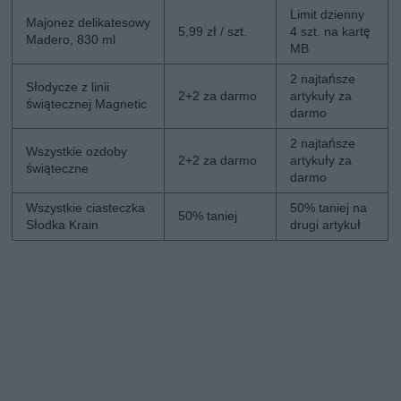
Limit dzienny
Majonez delikatesowy
5,99 zł / szt.
4 szt. na kartę
Madero, 830 ml
MB
2 najtańsze
Słodycze z linii
2+2 za darmo
artykuły za
świątecznej Magnetic
darmo
2 najtańsze
Wszystkie ozdoby
2+2 za darmo
artykuły za
świąteczne
darmo
Wszystkie ciasteczka
50% taniej na
50% taniej
Słodka Krain
drugi artykuł