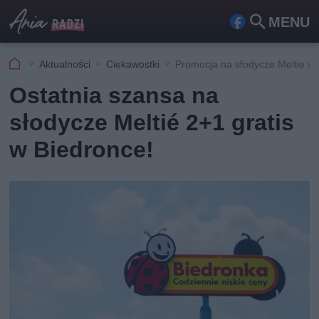
MENU
Fa
Szu
ceb
kaj
Aktualności
Ciekawostki
Promocja na słodycze Meltie w
ook
Ostatnia szansa na
słodycze Meltié 2+1 gratis
w Biedronce!