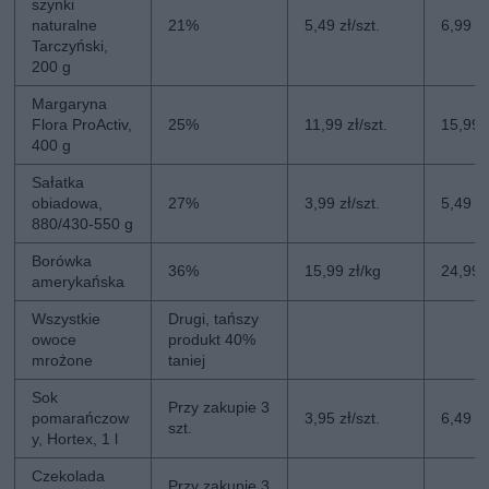
szynki
naturalne
21%
5,49 zł/szt.
6,99 zł
Tarczyński,
200 g
Margaryna
Flora ProActiv,
25%
11,99 zł/szt.
15,99 z
400 g
Sałatka
obiadowa,
27%
3,99 zł/szt.
5,49 zł
880/430-550 g
Borówka
36%
15,99 zł/kg
24,99 
amerykańska
Wszystkie
Drugi, tańszy
owoce
produkt 40%
mrożone
taniej
Sok
Przy zakupie 3
pomarańczow
3,95 zł/szt.
6,49 zł
szt.
y, Hortex, 1 l
Czekolada
Przy zakupie 3