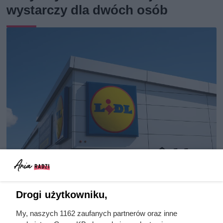
wystarczy dla dwóch osób
Kawa z Lidla lepsza niż Lavazza?
Jej smak zaskakuje, a cena to
Drogi użytkowniku,
poezja!
My, naszych 1162 zaufanych partnerów oraz inne