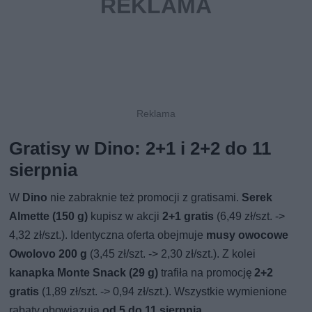
Gratisy w Dino: 2+1 i 2+2 do 11
sierpnia
W
Dino
nie zabraknie też promocji z gratisami.
Serek
Almette (150 g)
kupisz w akcji
2+1 gratis
(6,49 zł/szt. ->
4,32 zł/szt.). Identyczna oferta obejmuje
musy owocowe
Owolovo 200 g
(3,45 zł/szt. -> 2,30 zł/szt.). Z kolei
kanapka Monte Snack (29 g)
trafiła na promocję
2+2
gratis
(1,89 zł/szt. -> 0,94 zł/szt.). Wszystkie wymienione
rabaty obowiązują
od 5 do 11 sierpnia
.