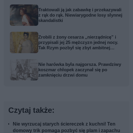
Traktowali ją jak zabawkę i przekazywali
z rąk do rąk. Niewiarygodne losy słynnej
skandalistki
Zrobili z żony cesarza „nierządnicę” i
przypisali jej 25 mężczyzn jednej nocy.
Tak Rzym pozbył się zbyt ambitnej
kobiety
Nie harówka była najgorsza. Prawdziwy
koszmar chłopek zaczynał się po
zamknięciu drzwi domu
Czytaj także:
Nie wyrzucaj starych ściereczek z kuchni! Ten
domowy trik pomaga pozbyć się plam i zapachu