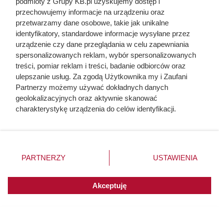
podmioty z Grupy KB.pl uzyskujemy dostęp i
przechowujemy informacje na urządzeniu oraz
przetwarzamy dane osobowe, takie jak unikalne
identyfikatory, standardowe informacje wysyłane przez
urządzenie czy dane przeglądania w celu zapewniania
spersonalizowanych reklam, wybór spersonalizowanych
treści, pomiar reklam i treści, badanie odbiorców oraz
ulepszanie usług. Za zgodą Użytkownika my i Zaufani
Partnerzy możemy używać dokładnych danych
geolokalizacyjnych oraz aktywnie skanować
charakterystykę urządzenia do celów identyfikacji.
Ponieważ cenimy Twoją prywatność, prosimy o zgodę na
korzystanie z tych technologii poprzez kliknięcie
„Akceptuję”. Zgoda jest dobrowolna i zawsze możesz ją
Duża puszka 800 g za 5,49 zł w
zmienić/wycofać klikając przycisk ustawień prywatności
PARTNERZY
USTAWIENIA
znajdujący się w lewym dolnym rogu strony. Niektóre
Dino. Posiłek na 2 dni wychodzi
rodzaje przetwarzania danych nie wymagają zgody
poniżej 6 zł
użytkownika, ale masz prawo sprzeciwić się takiemu
Akceptuję
przetwarzaniu. Preferencje będą miały zastosowania do
innych witryn posiadających zgodę globalną.