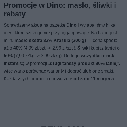
Promocje w Dino: masło, śliwki i
rabaty
Sprawdzamy aktualną gazetkę
Dino
i wyłapaliśmy kilka
ofert, które szczególnie przyciągają uwagę. Na liście jest
m.in.
masło ekstra 82% Krasula (200 g)
— cena spadła
aż o
40%
(4,99 zł/szt. -> 2,99 zł/szt.).
Śliwki
kupisz taniej o
50%
(7,99 zł/kg -> 3,99 zł/kg). Do tego
wszystkie ciasta
instant
są w promocji „
drugi tańszy produkt 80% taniej
”,
więc warto porównać warianty i dobrać ulubione smaki.
Każda z tych promocji obowiązuje
od 5 do 11 sierpnia.