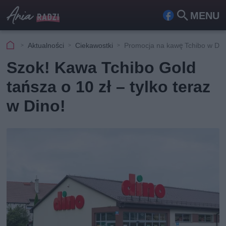
MENU
Fa
Szu
ceb
kaj
Aktualności
Ciekawostki
Promocja na kawę Tchibo w Din
ook
Szok! Kawa Tchibo Gold
tańsza o 10 zł – tylko teraz
w Dino!