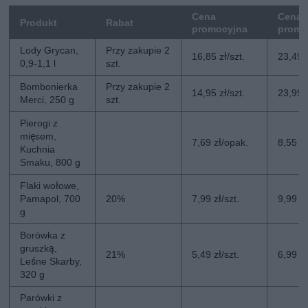
Cena
Cena 
Produkt
Rabat
promocyjna
promo
Lody Grycan,
Przy zakupie 2
16,85 zł/szt.
23,49 z
0,9-1,1 l
szt.
Bombonierka
Przy zakupie 2
14,95 zł/szt.
23,99 z
Merci, 250 g
szt.
Pierogi z
mięsem,
7,69 zł/opak.
8,55 z
Kuchnia
Smaku, 800 g
Flaki wołowe,
Pamapol, 700
20%
7,99 zł/szt.
9,99 zł
g
Borówka z
gruszką,
21%
5,49 zł/szt.
6,99 zł
Leśne Skarby,
320 g
Parówki z