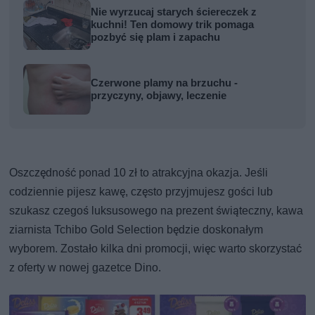
Nie wyrzucaj starych ściereczek z
kuchni! Ten domowy trik pomaga
pozbyć się plam i zapachu
Czerwone plamy na brzuchu -
przyczyny, objawy, leczenie
Oszczędność ponad 10 zł to atrakcyjna okazja. Jeśli
codziennie pijesz kawę, często przyjmujesz gości lub
szukasz czegoś luksusowego na prezent świąteczny, kawa
ziarnista Tchibo Gold Selection będzie doskonałym
wyborem. Zostało kilka dni promocji, więc warto skorzystać
z oferty w nowej gazetce Dino.