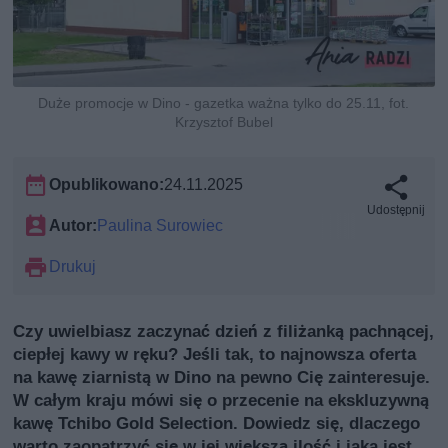
Duże promocje w Dino - gazetka ważna tylko do 25.11, fot.
Krzysztof Bubel
Opublikowano:
24.11.2025
Udostępnij
Autor:
Paulina Surowiec
Drukuj
Czy uwielbiasz zaczynać dzień z filiżanką pachnącej,
ciepłej kawy w ręku? Jeśli tak, to najnowsza oferta
na kawę ziarnistą w Dino na pewno Cię zainteresuje.
W całym kraju mówi się o przecenie na ekskluzywną
kawę Tchibo Gold Selection. Dowiedz się, dlaczego
warto zaopatrzyć się w jej większą ilość i jaka jest