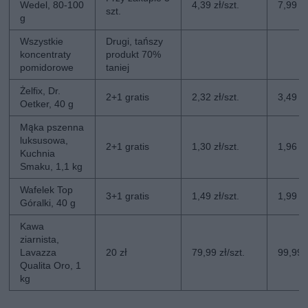
Wedel, 80-100
4,39 zł/szt.
7,99 zł
szt.
g
Wszystkie
Drugi, tańszy
koncentraty
produkt 70%
pomidorowe
taniej
Żelfix, Dr.
2+1 gratis
2,32 zł/szt.
3,49 zł
Oetker, 40 g
Mąka pszenna
luksusowa,
2+1 gratis
1,30 zł/szt.
1,96 zł
Kuchnia
Smaku, 1,1 kg
Wafelek Top
3+1 gratis
1,49 zł/szt.
1,99 zł
Góralki, 40 g
Kawa
ziarnista,
Lavazza
20 zł
79,99 zł/szt.
99,99 z
Qualita Oro, 1
kg