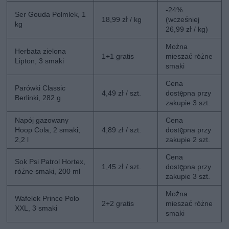
-24%
Ser Gouda Polmlek, 1
18,99 zł / kg
(wcześniej
kg
26,99 zł / kg)
Można
Herbata zielona
1+1 gratis
mieszać różne
Lipton, 3 smaki
smaki
Cena
Parówki Classic
4,49 zł / szt.
dostępna przy
Berlinki, 282 g
zakupie 3 szt.
Napój gazowany
Cena
Hoop Cola, 2 smaki,
4,89 zł / szt.
dostępna przy
2,2 l
zakupie 2 szt.
Cena
Sok Psi Patrol Hortex,
1,45 zł / szt.
dostępna przy
różne smaki, 200 ml
zakupie 3 szt.
Można
Wafelek Prince Polo
2+2 gratis
mieszać różne
XXL, 3 smaki
smaki