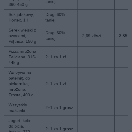
taniej
360-450 g
Sok jabłkowy,
Drugi 60%
Hortex, 1 l
taniej
Serek wiejski z
Drugi 60%
owocami,
2,69 zł/szt.
3,85 zł
taniej
Piątnica, 150 g
Pizza mrożona
Feliciana, 315-
2+1 za 1 zł
445 g
Warzywa na
patelnię, do
piekarnika,
2+1 za 1 zł
mrożone,
Frosta, 400 g
Wszystkie
2+1 za 1 grosz
maślanki
Jogurt, kefir
do picia,
2+1 za 1 grosz
Activia, 270-