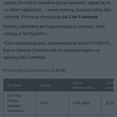
zajrzeć, bo można dowolnie łączyć warianty i sięgać po to,
co lubisz najbardziej — kawę mieloną, rozpuszczalną albo
ziarnistą. Promocja obowiązuje
od 3 do 8 sierpnia
.
Poniżej zebraliśmy też listę pozostałych promocji, które
czekają w tym tygodniu.
*Cena obowiązuje przy zarejestrowanej karcie PAYBACK,
Karcie Seniora Carrefour lub po aktywacji kuponu w
aplikacji Mój Carrefour
Promocje w Carrefour (3-8.08)
Cena
Cena 
Produkt
Rabat
promocyjna
promo
(3-5.08)
Polska
61%
4,99 zł/kg
12,99 
papryka
czerwona*