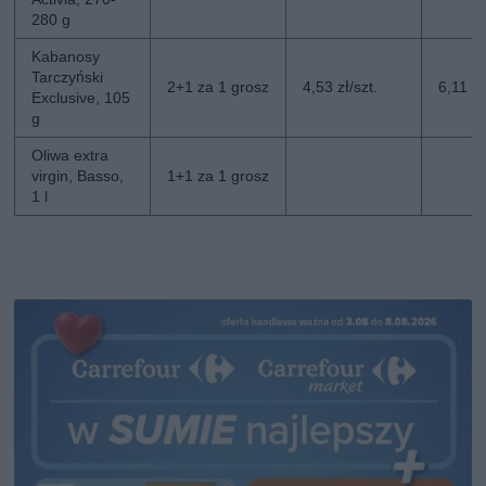
280 g
Kabanosy
Tarczyński
2+1 za 1 grosz
4,53 zł/szt.
6,11 zł
Exclusive, 105
g
Oliwa extra
virgin, Basso,
1+1 za 1 grosz
1 l