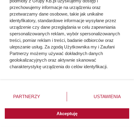
podmioty z Grupy KB.pl uzyskujemy dostęp i
Różnica na kilogramie jest potężna
przechowujemy informacje na urządzeniu oraz
przetwarzamy dane osobowe, takie jak unikalne
identyfikatory, standardowe informacje wysyłane przez
urządzenie czy dane przeglądania w celu zapewniania
spersonalizowanych reklam, wybór spersonalizowanych
treści, pomiar reklam i treści, badanie odbiorców oraz
ulepszanie usług. Za zgodą Użytkownika my i Zaufani
Partnerzy możemy używać dokładnych danych
geolokalizacyjnych oraz aktywnie skanować
charakterystykę urządzenia do celów identyfikacji.
Ponieważ cenimy Twoją prywatność, prosimy o zgodę na
korzystanie z tych technologii poprzez kliknięcie
„Akceptuję”. Zgoda jest dobrowolna i zawsze możesz ją
zmienić/wycofać klikając przycisk ustawień prywatności
PARTNERZY
USTAWIENIA
znajdujący się w lewym dolnym rogu strony. Niektóre
rodzaje przetwarzania danych nie wymagają zgody
użytkownika, ale masz prawo sprzeciwić się takiemu
Akceptuję
Rezerwują po 4 paczki w koszyku.
przetwarzaniu. Preferencje będą miały zastosowania do
innych witryn posiadających zgodę globalną.
Luksusowa kawa w ALDI