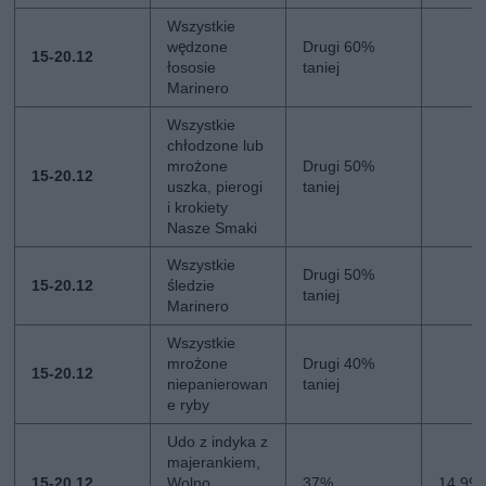
Wszystkie
wędzone
Drugi 60%
15-20.12
łososie
taniej
Marinero
Wszystkie
chłodzone lub
mrożone
Drugi 50%
15-20.12
uszka, pierogi
taniej
i krokiety
Nasze Smaki
Wszystkie
Drugi 50%
15-20.12
śledzie
taniej
Marinero
Wszystkie
mrożone
Drugi 40%
15-20.12
niepanierowan
taniej
e ryby
Udo z indyka z
majerankiem,
15-20.12
Wolno
37%
14,99 