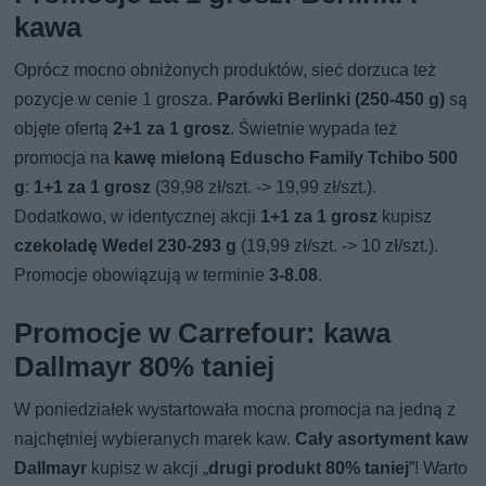
kawa
Oprócz mocno obniżonych produktów, sieć dorzuca też
pozycje w cenie 1 grosza.
Parówki Berlinki (250-450 g)
są
objęte ofertą
2+1 za 1 grosz
. Świetnie wypada też
promocja na
kawę mieloną Eduscho Family Tchibo 500
g
:
1+1 za 1 grosz
(39,98 zł/szt. -> 19,99 zł/szt.).
Dodatkowo, w identycznej akcji
1+1 za 1 grosz
kupisz
czekoladę Wedel 230-293 g
(19,99 zł/szt. -> 10 zł/szt.).
Promocje obowiązują w terminie
3-8.08
.
Promocje w Carrefour: kawa
Dallmayr 80% taniej
W poniedziałek wystartowała mocna promocja na jedną z
najchętniej wybieranych marek kaw.
Cały asortyment kaw
Dallmayr
kupisz w akcji „
drugi produkt 80% taniej
”! Warto