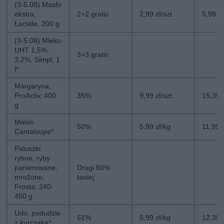
(3-5.08) Masło
ekstra,
2+2 gratis
2,99 zł/szt.
5,98 zł
Łaciate, 200 g
(3-5.08) Mleko
UHT 1,5%,
3+3 gratis
3,2%, Simpl, 1
l*
Margaryna,
ProActiv, 400
35%
9,99 zł/szt.
15,39 z
g
Melon
50%
5,99 zł/kg
11,99 
Cantaloupe*
Paluszki
rybne, ryby
panierowane,
Drugi 50%
mrożone,
taniej
Frosta, 240-
450 g
Udo, podudzie
51%
5,99 zł/kg
12,39 
z kurczaka*