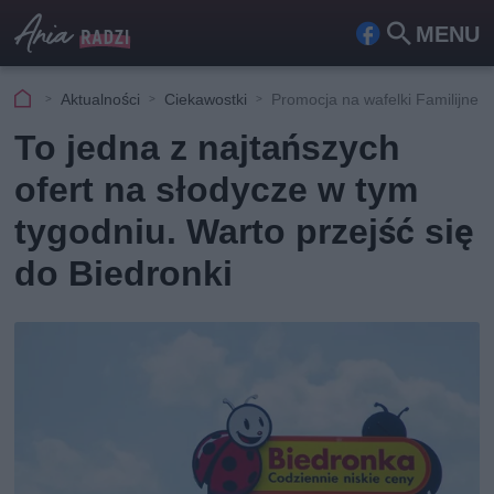
MENU
Fa
Szu
ceb
kaj
Aktualności
Ciekawostki
Promocja na wafelki Familijne 
ook
To jedna z najtańszych
ofert na słodycze w tym
tygodniu. Warto przejść się
do Biedronki