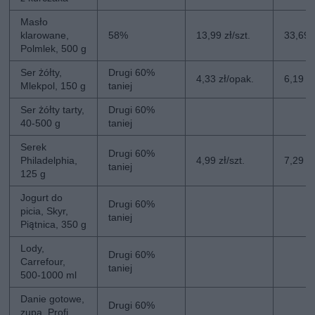
Masło
klarowane,
58%
13,99 zł/szt.
33,69 z
Polmlek, 500 g
Ser żółty,
Drugi 60%
4,33 zł/opak.
6,19 z
Mlekpol, 150 g
taniej
Ser żółty tarty,
Drugi 60%
40-500 g
taniej
Serek
Drugi 60%
Philadelphia,
4,99 zł/szt.
7,29 zł
taniej
125 g
Jogurt do
Drugi 60%
picia, Skyr,
taniej
Piątnica, 350 g
Lody,
Drugi 60%
Carrefour,
taniej
500-1000 ml
Danie gotowe,
Drugi 60%
zupa, Profi,