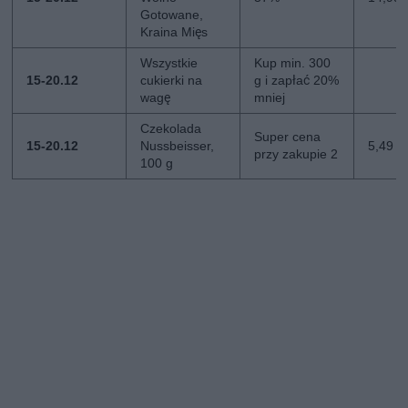
Gotowane,
Kraina Mięs
Wszystkie
Kup min. 300
15-20.12
cukierki na
g i zapłać 20%
wagę
mniej
Czekolada
Super cena
15-20.12
Nussbeisser,
5,49 zł
przy zakupie 2
100 g