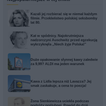
Kazali jej rozbierać się w niemal każdym
filmie. Przekleństwo polskiej seksbomby
lat 80.
Kat w spódnicy. Najokrutniejsza
nadzorczyni Auschwitz przed egzekucją
wykrzyknęła „Niech żyje Polska!”
Duże opakowanie słynnej kawy zaledwie
za 9,99? ALDI ma jeden warunek
Kawa z Lidla lepsza niż Lavazza? Jej
smak zaskakuje, a cena to poezja!
Żona Sienkiewicza uciekła podczas
podróży poślubnej. Powód do dziś