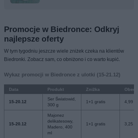
Promocje w Biedronce: Odkryj
najlepsze oferty
W tym tygodniu jeszcze wiele zniżek czeka na klientów
Biedronki. Zobacz sam, co obniżono i co warto kupić.
Wykaz promocji w Biedronce z ulotki (15-21.12)
Data
Produkt
Zniżka
Obecn
Ser Światowid,
15-20.12
1+1 gratis
4,99 zł
300 g
Majonez
delikatesowy,
15-20.12
1+1 gratis
3,25 zł
Madero, 400
ml