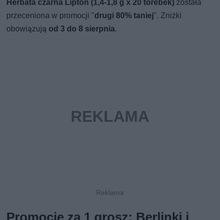
Herbata czarna Lipton (1,4-1,8 g x 20 torebek)
została
przeceniona w promocji "
drugi 80% taniej
". Zniżki
obowiązują
od 3 do 8 sierpnia
.
Promocje za 1 grosz: Berlinki i