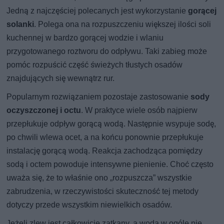
Jedną z najczęściej polecanych jest wykorzystanie
gorącej
solanki
. Polega ona na rozpuszczeniu większej ilości soli
kuchennej w bardzo gorącej wodzie i wlaniu
przygotowanego roztworu do odpływu. Taki zabieg może
pomóc rozpuścić część świeżych tłustych osadów
znajdujących się wewnątrz rur.
Popularnym rozwiązaniem pozostaje zastosowanie
sody
oczyszczonej i octu
. W praktyce wiele osób najpierw
przepłukuje odpływ gorącą wodą. Następnie wsypuje sodę,
po chwili wlewa ocet, a na końcu ponownie przepłukuje
instalację gorącą wodą. Reakcja zachodząca pomiędzy
sodą i octem powoduje intensywne pienienie. Choć często
uważa się, że to właśnie ono „rozpuszcza” wszystkie
zabrudzenia, w rzeczywistości skuteczność tej metody
dotyczy przede wszystkim niewielkich osadów.
Jeżeli zlew jest całkowicie zatkany, a woda w ogóle nie