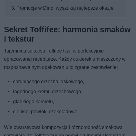
Promocje w Dino: wyszukaj najlepsze okazje
Sekret Toffifee: harmonia smaków
i tekstur
Tajemnica sukcesu Toffifee tkwi w perfekcyjnie
opracowanej recepturze. Każdy cukierek umieszczony w
rozpoznawalnym opakowaniu to zgrane zestawienie:
chrupiącego orzecha laskowego,
łagodnego kremu orzechowego,
gładkiego karmelu,
cienkiej powłoki czekoladowej.
Wielowarstwowa kompozycja i różnorodność smakowa
sprawiają, że Toffifee trudno pomylić z innymi słodyczami.