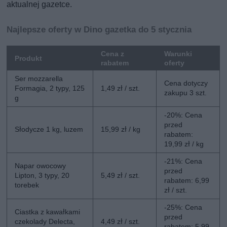
aktualnej gazetce.
Najlepsze oferty w Dino gazetka do 5 stycznia
Cena z
Warunki
Produkt
rabatem
oferty
Ser mozzarella
Cena dotyczy
Formagia, 2 typy, 125
1,49 zł / szt.
zakupu 3 szt.
g
-20%: Cena
przed
Słodycze 1 kg, luzem
15,99 zł / kg
rabatem:
19,99 zł / kg
-21%: Cena
Napar owocowy
przed
Lipton, 3 typy, 20
5,49 zł / szt.
rabatem: 6,99
torebek
zł / szt.
-25%: Cena
Ciastka z kawałkami
przed
czekolady Delecta,
4,49 zł / szt.
rabatem: 5,99