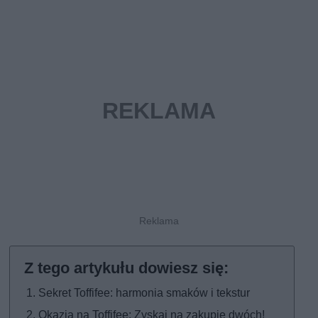
Sekret Toffifee: harmonia smaków i tekstur
Okazja na Toffifee: Zyskaj na zakupie dwóch!