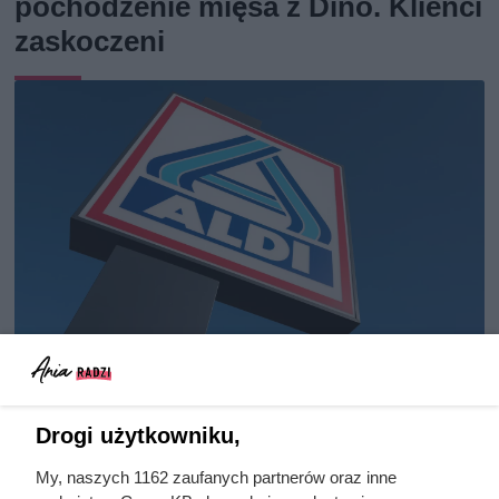
pochodzenie mięsa z Dino. Klienci
zaskoczeni
Rezerwują po 4 paczki w koszyku.
Drogi użytkowniku,
Luksusowa kawa w ALDI
My, naszych 1162 zaufanych partnerów oraz inne
przeceniona o 91%