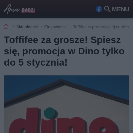
MENU
Fa
Szu
ceb
kaj
Aktualności
Ciekawostki
Toffifee w promocyjnej cenie w 
ook
Toffifee za grosze! Spiesz
się, promocja w Dino tylko
do 5 stycznia!