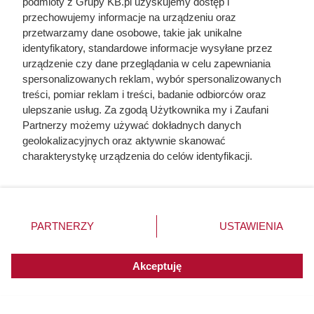
podmioty z Grupy KB.pl uzyskujemy dostęp i
przechowujemy informacje na urządzeniu oraz
przetwarzamy dane osobowe, takie jak unikalne
identyfikatory, standardowe informacje wysyłane przez
urządzenie czy dane przeglądania w celu zapewniania
spersonalizowanych reklam, wybór spersonalizowanych
treści, pomiar reklam i treści, badanie odbiorców oraz
ulepszanie usług. Za zgodą Użytkownika my i Zaufani
Partnerzy możemy używać dokładnych danych
geolokalizacyjnych oraz aktywnie skanować
charakterystykę urządzenia do celów identyfikacji.
Ponieważ cenimy Twoją prywatność, prosimy o zgodę na
korzystanie z tych technologii poprzez kliknięcie
„Akceptuję”. Zgoda jest dobrowolna i zawsze możesz ją
zmienić/wycofać klikając przycisk ustawień prywatności
PARTNERZY
USTAWIENIA
Duże opakowanie słynnej kawy
znajdujący się w lewym dolnym rogu strony. Niektóre
rodzaje przetwarzania danych nie wymagają zgody
zaledwie za 9,99? ALDI ma jeden
użytkownika, ale masz prawo sprzeciwić się takiemu
Akceptuję
warunek
przetwarzaniu. Preferencje będą miały zastosowania do
innych witryn posiadających zgodę globalną.