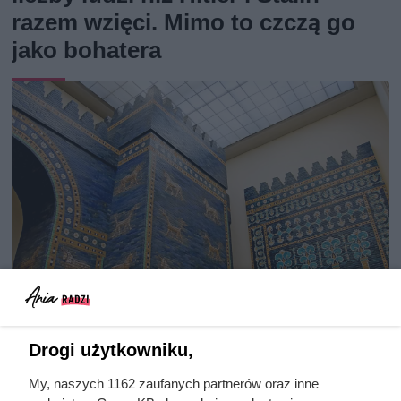
razem wzięci. Mimo to czczą go
jako bohatera
Drogi użytkowniku,
Herodot pisał o tym z
przerażeniem. Każda kobieta
My, naszych 1162 zaufanych partnerów oraz inne