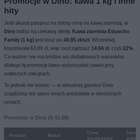
Promocje w Dino: kawa 1 kg i inne
hity
Jeśli akurat polujesz na dobrą cenę na kawę ziarnistą, w
Dino
trafisz na ciekawą ofertę.
Kawa ziarnista Eduscho
Family (1 kg)
jest teraz po
49,95 zł/szt
. Wcześniej
kosztowała 63,99 zł, więc oszczędzasz
14,04 zł
, czyli
22%
.
Co ważne: nie ma limitów ani dodatkowych warunków,
dlatego tę promocję łatwo wykorzystać nawet przy
większych zakupach.
To jednak nie koniec — w aktualnej gazetce Dino
znajdziesz też sporo innych produktów w obniżonych
cenach.
Promocje w Dino (5-11.08)
Cena
Cena 
Produkt
Rabat
promocyjna
promo