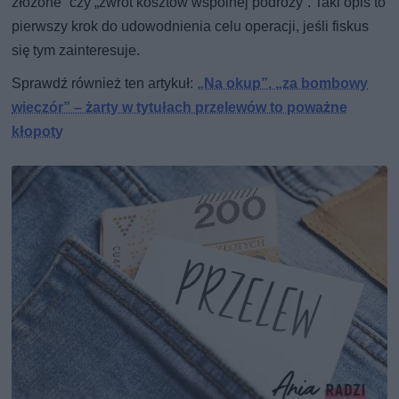
złożone” czy „zwrot kosztów wspólnej podróży”. Taki opis to
pierwszy krok do udowodnienia celu operacji, jeśli fiskus
się tym zainteresuje.
Sprawdź również ten artykuł:
„Na okup”, „za bombowy
wieczór” – żarty w tytułach przelewów to poważne
kłopoty