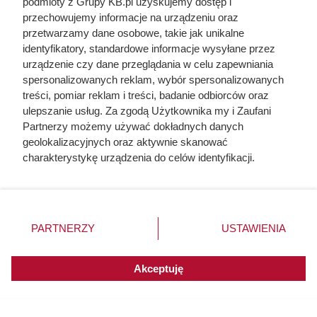
podmioty z Grupy KB.pl uzyskujemy dostęp i
musiała zrobić to chociaż raz w
przechowujemy informacje na urządzeniu oraz
życiu
przetwarzamy dane osobowe, takie jak unikalne
identyfikatory, standardowe informacje wysyłane przez
urządzenie czy dane przeglądania w celu zapewniania
spersonalizowanych reklam, wybór spersonalizowanych
treści, pomiar reklam i treści, badanie odbiorców oraz
ulepszanie usług. Za zgodą Użytkownika my i Zaufani
Partnerzy możemy używać dokładnych danych
geolokalizacyjnych oraz aktywnie skanować
charakterystykę urządzenia do celów identyfikacji.
Ponieważ cenimy Twoją prywatność, prosimy o zgodę na
korzystanie z tych technologii poprzez kliknięcie
„Akceptuję”. Zgoda jest dobrowolna i zawsze możesz ją
zmienić/wycofać klikając przycisk ustawień prywatności
PARTNERZY
USTAWIENIA
znajdujący się w lewym dolnym rogu strony. Niektóre
rodzaje przetwarzania danych nie wymagają zgody
Ten gatunek drewna daje
użytkownika, ale masz prawo sprzeciwić się takiemu
Akceptuję
przetwarzaniu. Preferencje będą miały zastosowania do
najwięcej ciepła, a Polacy rzadko
innych witryn posiadających zgodę globalną.
go kupują. Prawdziwy król