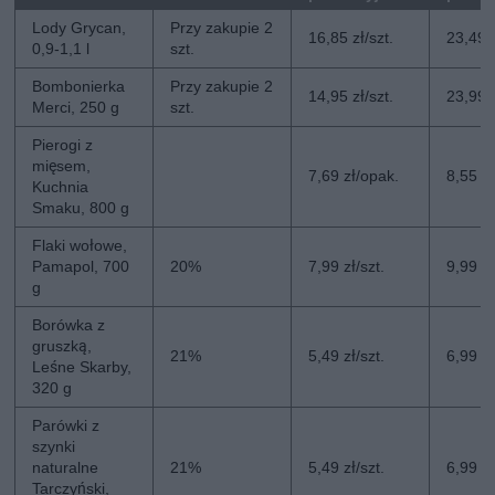
Lody Grycan,
Przy zakupie 2
16,85 zł/szt.
23,49 z
0,9-1,1 l
szt.
Bombonierka
Przy zakupie 2
14,95 zł/szt.
23,99 z
Merci, 250 g
szt.
Pierogi z
mięsem,
7,69 zł/opak.
8,55 z
Kuchnia
Smaku, 800 g
Flaki wołowe,
Pamapol, 700
20%
7,99 zł/szt.
9,99 zł
g
Borówka z
gruszką,
21%
5,49 zł/szt.
6,99 zł
Leśne Skarby,
320 g
Parówki z
szynki
naturalne
21%
5,49 zł/szt.
6,99 zł
Tarczyński,