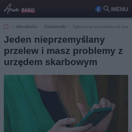
MENU
Fa
Szu
ceb
kaj
Aktualności
Ciekawostki
Zgłaszanie przelewów od znaj
ook
Jeden nieprzemyślany
przelew i masz problemy z
urzędem skarbowym