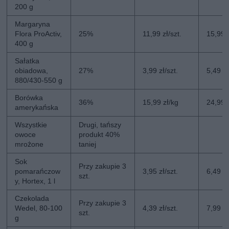
200 g
Margaryna
Flora ProActiv,
25%
11,99 zł/szt.
15,99 z
400 g
Sałatka
obiadowa,
27%
3,99 zł/szt.
5,49 zł
880/430-550 g
Borówka
36%
15,99 zł/kg
24,99 
amerykańska
Wszystkie
Drugi, tańszy
owoce
produkt 40%
mrożone
taniej
Sok
Przy zakupie 3
pomarańczow
3,95 zł/szt.
6,49 zł
szt.
y, Hortex, 1 l
Czekolada
Przy zakupie 3
Wedel, 80-100
4,39 zł/szt.
7,99 zł
szt.
g