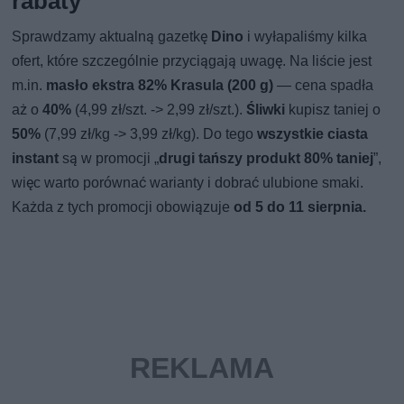
rabaty
Sprawdzamy aktualną gazetkę
Dino
i wyłapaliśmy kilka
ofert, które szczególnie przyciągają uwagę. Na liście jest
m.in.
masło ekstra 82% Krasula (200 g)
— cena spadła
aż o
40%
(4,99 zł/szt. -> 2,99 zł/szt.).
Śliwki
kupisz taniej o
50%
(7,99 zł/kg -> 3,99 zł/kg). Do tego
wszystkie ciasta
instant
są w promocji „
drugi tańszy produkt 80% taniej
”,
więc warto porównać warianty i dobrać ulubione smaki.
Każda z tych promocji obowiązuje
od 5 do 11 sierpnia.