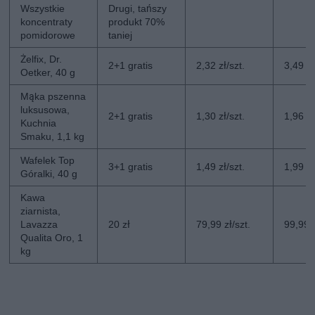
Wszystkie
Drugi, tańszy
koncentraty
produkt 70%
pomidorowe
taniej
Żelfix, Dr.
2+1 gratis
2,32 zł/szt.
3,49 zł
Oetker, 40 g
Mąka pszenna
luksusowa,
2+1 gratis
1,30 zł/szt.
1,96 zł
Kuchnia
Smaku, 1,1 kg
Wafelek Top
3+1 gratis
1,49 zł/szt.
1,99 zł
Góralki, 40 g
Kawa
ziarnista,
Lavazza
20 zł
79,99 zł/szt.
99,99 z
Qualita Oro, 1
kg