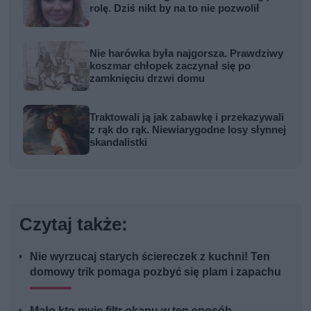
rolę. Dziś nikt by na to nie pozwolił
Nie harówka była najgorsza. Prawdziwy
koszmar chłopek zaczynał się po
zamknięciu drzwi domu
Traktowali ją jak zabawkę i przekazywali
z rąk do rąk. Niewiarygodne losy słynnej
skandalistki
Czytaj także:
Nie wyrzucaj starych ściereczek z kuchni! Ten
domowy trik pomaga pozbyć się plam i zapachu
Mało kto myje filtr okapu w ten sposób.