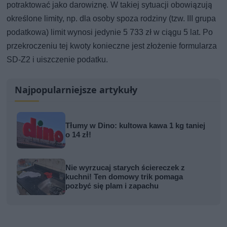
potraktować jako darowiznę. W takiej sytuacji obowiązują
określone limity, np. dla osoby spoza rodziny (tzw. III grupa
podatkowa) limit wynosi jedynie 5 733 zł w ciągu 5 lat. Po
przekroczeniu tej kwoty konieczne jest złożenie formularza
SD-Z2 i uiszczenie podatku.
Najpopularniejsze artykuły
Tłumy w Dino: kultowa kawa 1 kg taniej
o 14 zł!
Nie wyrzucaj starych ściereczek z
kuchni! Ten domowy trik pomaga
pozbyć się plam i zapachu