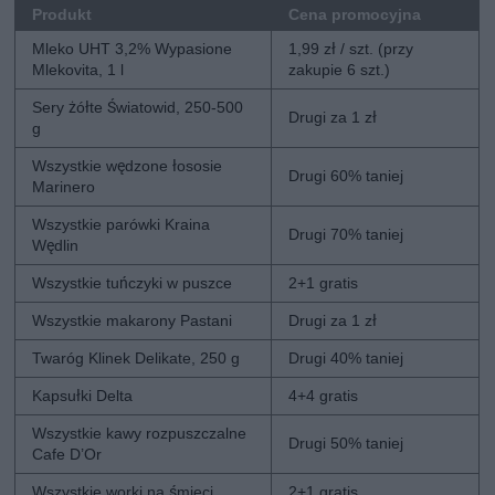
Produkt
Cena promocyjna
Mleko UHT 3,2% Wypasione
1,99 zł / szt. (przy
Mlekovita, 1 l
zakupie 6 szt.)
Sery żółte Światowid, 250-500
Drugi za 1 zł
g
Wszystkie wędzone łososie
Drugi 60% taniej
Marinero
Wszystkie parówki Kraina
Drugi 70% taniej
Wędlin
Wszystkie tuńczyki w puszce
2+1 gratis
Wszystkie makarony Pastani
Drugi za 1 zł
Twaróg Klinek Delikate, 250 g
Drugi 40% taniej
Kapsułki Delta
4+4 gratis
Wszystkie kawy rozpuszczalne
Drugi 50% taniej
Cafe D’Or
Wszystkie worki na śmieci
2+1 gratis