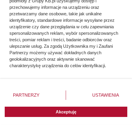
podmioty z Grupy KB.pl uzyskujemy dostęp i
przechowujemy informacje na urządzeniu oraz
przetwarzamy dane osobowe, takie jak unikalne
identyfikatory, standardowe informacje wysyłane przez
urządzenie czy dane przeglądania w celu zapewniania
spersonalizowanych reklam, wybór spersonalizowanych
treści, pomiar reklam i treści, badanie odbiorców oraz
ulepszanie usług. Za zgodą Użytkownika my i Zaufani
Partnerzy możemy używać dokładnych danych
geolokalizacyjnych oraz aktywnie skanować
charakterystykę urządzenia do celów identyfikacji.
Ponieważ cenimy Twoją prywatność, prosimy o zgodę na
korzystanie z tych technologii poprzez kliknięcie
Ten gatunek drewna daje
„Akceptuję”. Zgoda jest dobrowolna i zawsze możesz ją
najwięcej ciepła, a Polacy rzadko
zmienić/wycofać klikając przycisk ustawień prywatności
PARTNERZY
USTAWIENIA
go kupują. Prawdziwy król
znajdujący się w lewym dolnym rogu strony. Niektóre
rodzaje przetwarzania danych nie wymagają zgody
kaloryczności
użytkownika, ale masz prawo sprzeciwić się takiemu
Akceptuję
przetwarzaniu. Preferencje będą miały zastosowania do
innych witryn posiadających zgodę globalną.