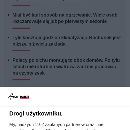
Miał być tani sposób na ogrzewanie. Wiele osób
rozczarowuje się już po pierwszym sezonie
Tyle kosztuje godzina klimatyzacji. Rachunek jest
niższy, niż wielu zakłada
Polacy po cichu montują to obok domów. Po tylu
latach mikroturbina wiatrowa zacznie pracować
na czysty zysk
Instalator dołożył duży bufor do nowej pompy. W
tym domu pogorszył on parametry pracy pompy
Drogi użytkowniku,
My, naszych 1162 zaufanych partnerów oraz inne