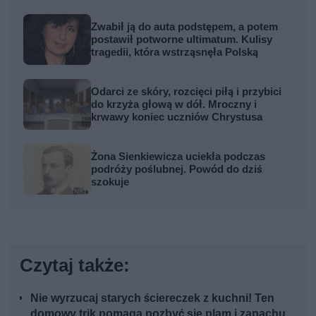
Zwabił ją do auta podstępem, a potem
postawił potworne ultimatum. Kulisy
tragedii, która wstrząsnęła Polską
Odarci ze skóry, rozcięci piłą i przybici
do krzyża głową w dół. Mroczny i
krwawy koniec uczniów Chrystusa
Żona Sienkiewicza uciekła podczas
podróży poślubnej. Powód do dziś
szokuje
Czytaj także:
Nie wyrzucaj starych ściereczek z kuchni! Ten
domowy trik pomaga pozbyć się plam i zapachu