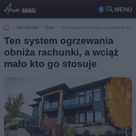
MENU
Fa
Szu
ceb
kaj
Aktualności
Dom
Alternatywne metody ogrzewania dom
ook
Ten system ogrzewania
obniża rachunki, a wciąż
mało kto go stosuje