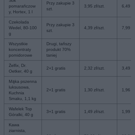
Sok
Przy zakupie 3
pomarańczow
3,95 zł/szt.
6,49 zł
szt.
y, Hortex, 1 l
Czekolada
Przy zakupie 3
Wedel, 80-100
4,39 zł/szt.
7,99 zł
szt.
g
Wszystkie
Drugi, tańszy
koncentraty
produkt 70%
pomidorowe
taniej
Żelfix, Dr.
2+1 gratis
2,32 zł/szt.
3,49 zł
Oetker, 40 g
Mąka pszenna
luksusowa,
2+1 gratis
1,30 zł/szt.
1,96 zł
Kuchnia
Smaku, 1,1 kg
Wafelek Top
3+1 gratis
1,49 zł/szt.
1,99 zł
Góralki, 40 g
Kawa
ziarnista,