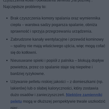
czyszczenia kotła i odkładania serwisu „na później”.
Najczęstsze problemy to:
Brak czyszczenia komory spalania oraz wymiennika
ciepła – warstwa sadzy pogarsza spalanie, obniża
sprawność i sprzyja przegrzewaniu urządzenia.
Zabrudzone kanały wentylacyjne i przewód kominowy
– spaliny nie mają właściwego ujścia, więc mogą cofać
się do kotłowni.
Nieusuwane spieki i popiół z palnika – blokują dopływ
powietrza, przez co spalanie staje się niepełne i
bardziej ryzykowne.
Używanie pelletu niskiej jakości – z domieszkami (np.
lakierów) lub o słabej kaloryczności, który zostawia
dużo osadów i zanieczyszczeń.
Niektóre zamienniki
peletu
mogą w dłuższej perspektywie trwale uszkodzić
piec.