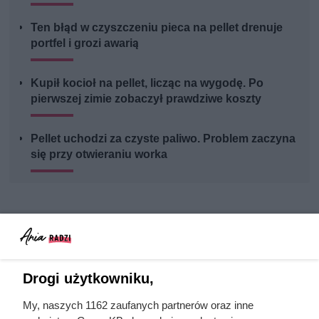
Ten błąd w czyszczeniu pieca na pellet drenuje
portfel i grozi awarią
Kupił kocioł na pellet, licząc na wygodę. Po
pierwszej zimie zobaczył prawdziwe koszty
Pellet uchodzi za czyste paliwo. Problem zaczyna
się przy otwieraniu worka
Drogi użytkowniku,
My, naszych 1162 zaufanych partnerów oraz inne