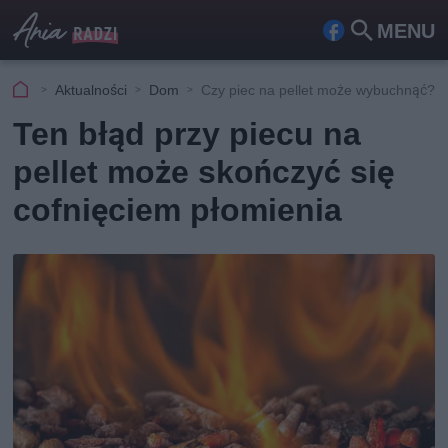
MENU
Fa
Szu
ceb
kaj
Aktualności
Dom
Czy piec na pellet może wybuchnąć?
ook
Ten błąd przy piecu na
pellet może skończyć się
cofnięciem płomienia