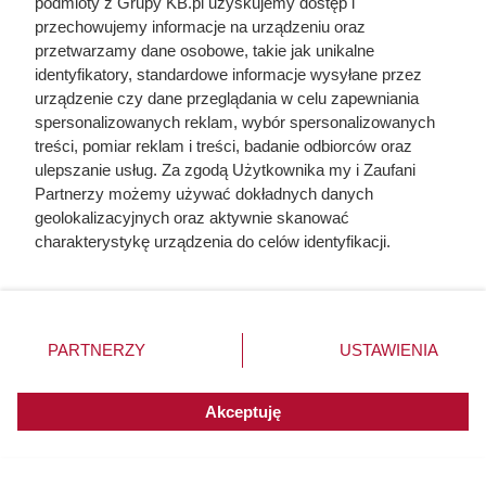
podmioty z Grupy KB.pl uzyskujemy dostęp i
przechowujemy informacje na urządzeniu oraz
przetwarzamy dane osobowe, takie jak unikalne
identyfikatory, standardowe informacje wysyłane przez
urządzenie czy dane przeglądania w celu zapewniania
spersonalizowanych reklam, wybór spersonalizowanych
treści, pomiar reklam i treści, badanie odbiorców oraz
ulepszanie usług. Za zgodą Użytkownika my i Zaufani
Na ile naprawdę wystarcza tona
Partnerzy możemy używać dokładnych danych
pelletu? Prosty przelicznik dla
geolokalizacyjnych oraz aktywnie skanować
domu 140 m²
charakterystykę urządzenia do celów identyfikacji.
Ponieważ cenimy Twoją prywatność, prosimy o zgodę na
korzystanie z tych technologii poprzez kliknięcie
„Akceptuję”. Zgoda jest dobrowolna i zawsze możesz ją
zmienić/wycofać klikając przycisk ustawień prywatności
PARTNERZY
USTAWIENIA
znajdujący się w lewym dolnym rogu strony. Niektóre
rodzaje przetwarzania danych nie wymagają zgody
użytkownika, ale masz prawo sprzeciwić się takiemu
Akceptuję
przetwarzaniu. Preferencje będą miały zastosowania do
innych witryn posiadających zgodę globalną.