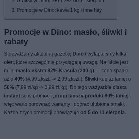
Gratisy w Dino: 2+1 i 2+2 do 11 sierpnia
Promocje w Dino: kawa 1 kg i inne hity
Promocje w Dino: masło, śliwki i
rabaty
Sprawdzamy aktualną gazetkę
Dino
i wyłapaliśmy kilka
ofert, które szczególnie przyciągają uwagę. Na liście jest
m.in.
masło ekstra 82% Krasula (200 g)
— cena spadła
aż o
40%
(4,99 zł/szt. -> 2,99 zł/szt.).
Śliwki
kupisz taniej o
50%
(7,99 zł/kg -> 3,99 zł/kg). Do tego
wszystkie ciasta
instant
są w promocji „
drugi tańszy produkt 80% taniej
”,
więc warto porównać warianty i dobrać ulubione smaki.
Każda z tych promocji obowiązuje
od 5 do 11 sierpnia.