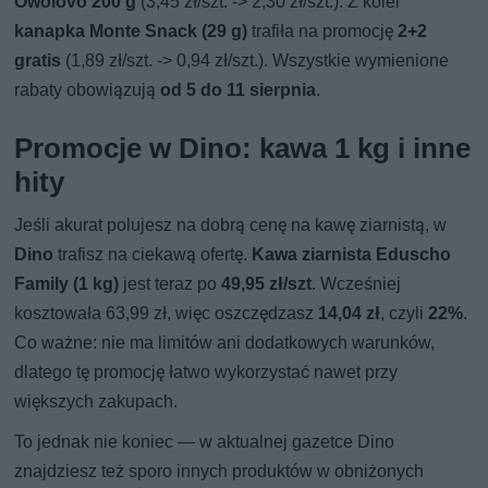
Owolovo 200 g
(3,45 zł/szt. -> 2,30 zł/szt.). Z kolei
kanapka Monte Snack (29 g)
trafiła na promocję
2+2
gratis
(1,89 zł/szt. -> 0,94 zł/szt.). Wszystkie wymienione
rabaty obowiązują
od 5 do 11 sierpnia
.
Promocje w Dino: kawa 1 kg i inne
hity
Jeśli akurat polujesz na dobrą cenę na kawę ziarnistą, w
Dino
trafisz na ciekawą ofertę.
Kawa ziarnista Eduscho
Family (1 kg)
jest teraz po
49,95 zł/szt
. Wcześniej
kosztowała 63,99 zł, więc oszczędzasz
14,04 zł
, czyli
22%
.
Co ważne: nie ma limitów ani dodatkowych warunków,
dlatego tę promocję łatwo wykorzystać nawet przy
większych zakupach.
To jednak nie koniec — w aktualnej gazetce Dino
znajdziesz też sporo innych produktów w obniżonych