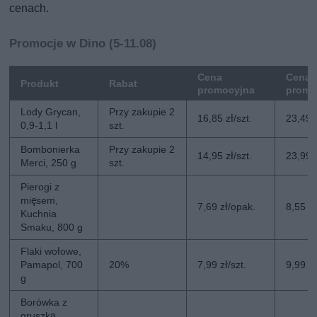
cenach.
Promocje w Dino (5-11.08)
Cena
Cena 
Produkt
Rabat
promocyjna
promo
Lody Grycan,
Przy zakupie 2
16,85 zł/szt.
23,49 z
0,9-1,1 l
szt.
Bombonierka
Przy zakupie 2
14,95 zł/szt.
23,99 z
Merci, 250 g
szt.
Pierogi z
mięsem,
7,69 zł/opak.
8,55 z
Kuchnia
Smaku, 800 g
Flaki wołowe,
Pamapol, 700
20%
7,99 zł/szt.
9,99 zł
g
Borówka z
gruszką,