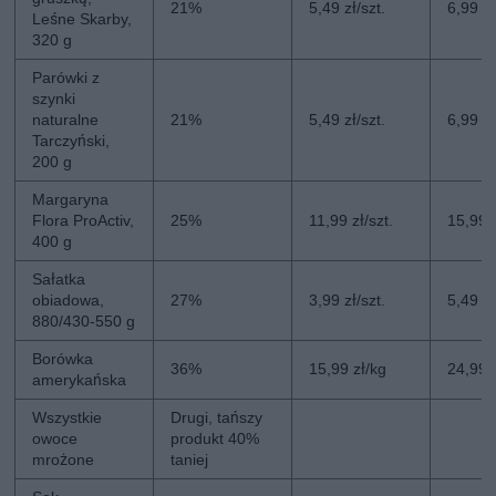
21%
5,49 zł/szt.
6,99 zł
Leśne Skarby,
320 g
Parówki z
szynki
naturalne
21%
5,49 zł/szt.
6,99 zł
Tarczyński,
200 g
Margaryna
Flora ProActiv,
25%
11,99 zł/szt.
15,99 z
400 g
Sałatka
obiadowa,
27%
3,99 zł/szt.
5,49 zł
880/430-550 g
Borówka
36%
15,99 zł/kg
24,99 
amerykańska
Wszystkie
Drugi, tańszy
owoce
produkt 40%
mrożone
taniej