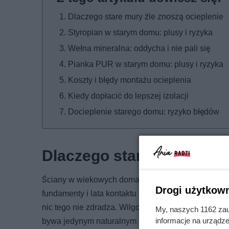
Dlaczego stare mury źle znoszą ocieplenie
Styropian w starym domu: plusy i ryzyka
Wełna mineralna: oddycha i nie pali się
Pianka PUR w starym domu: plusy i ryzyka
Koszty i błędy montażu ocieplenia
Kiedy dopłacić do lepszej izolacji
Docieplenie starego domu: ryzyko błędów
Dlaczego stare mury źle 
Ściany w wiekowych domach rzadko odpowiadają dz
Drogi użytkown
fundamenty i lata kontaktu z wilgocią sprawiają, że
nic tego nie zdradza. Wilgoć podciągana kapilarnie 
My, naszych 1162 zau
informacje na urządze
bywa jedynym naturalnym sposobem, w jaki budyne