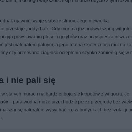
konania, a do tego większość ekip ma duże obycie z tym rozwi
jednak ujawnić swoje słabsze strony. Jego niewielka
nie przestaje „oddychać”. Gdy mur ma już podwyższoną wilgotn
 sprzyja powstawaniu pleśni i grzybów oraz przyspiesza niszcze
ian jest materiałem palnym, a jego realna skuteczność mocno za
liny czy przerwana ciągłość ocieplenia szybko zamienią się w 
i nie pali się
 w starych murach najbardziej boją się kłopotów z wilgocią. Je
ność
– para wodna może przechodzić przez przegrodę bez więk
 ma szansę naturalnie wysychać, co w budynkach bez izolacji 
i.