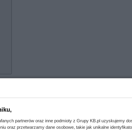
znoszą ocieplenie
isiejszym wymaganiom. Brak izolacji poziomej, przestarzałe
iku,
mury bardzo często są zawilgocone
, nawet jeśli na pierwszy 
potrafi „wspinać się” w górę ściany, a jej stopniowe odparowyw
fanych partnerów oraz inne podmioty z Grupy KB.pl uzyskujemy do
niu oraz przetwarzamy dane osobowe, takie jak unikalne identyfikat
k radzi sobie z nadmiarem wody. Ocieplenie wykonane bez