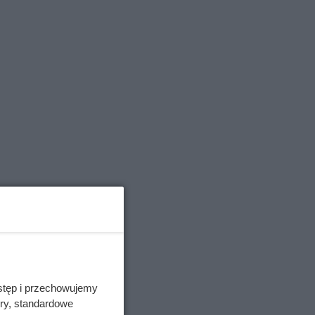
rzut oka
anie
stęp i przechowujemy
ory, standardowe