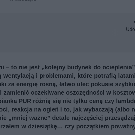
Udo
 – to nie jest „kolejny budynek do ocieplenia”
 wentylacją i problemami, które potrafią latam
ki za energię rosną, łatwo ulec pokusie szybki
rafi zamienić oczekiwane oszczędności w koszto
pianka PUR różnią się nie tylko ceną czy lambd
i, reakcja na ogień i to, jak wybaczają (albo n
ie „mniej ważne” detale najczęściej przesądzaj
strzałem w dziesiątkę… czy początkiem poważn