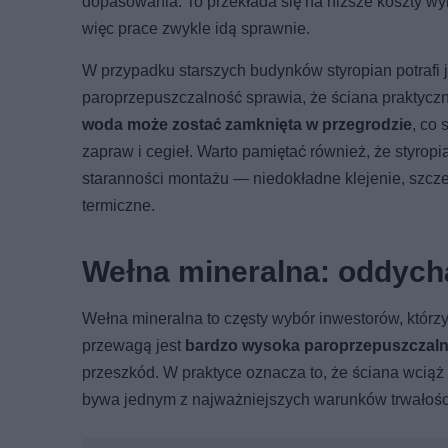
dopasowania. To przekłada się na niższe koszty wy
więc prace zwykle idą sprawnie.
W przypadku starszych budynków styropian potrafi 
paroprzepuszczalność sprawia, że ściana praktycz
woda może zostać zamknięta w przegrodzie
, co
zapraw i cegieł. Warto pamiętać również, że styrop
staranności montażu — niedokładne klejenie, szcze
termiczne.
Wełna mineralna: oddycha 
Wełna mineralna to częsty wybór inwestorów, którzy
przewagą jest
bardzo wysoka paroprzepuszczal
przeszkód. W praktyce oznacza to, że ściana wciąż
bywa jednym z najważniejszych warunków trwałośc