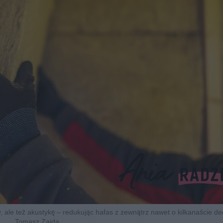
 ale też akustykę – redukując hałas z zewnątrz nawet o kilkanaście decy
Tomasz Zajda