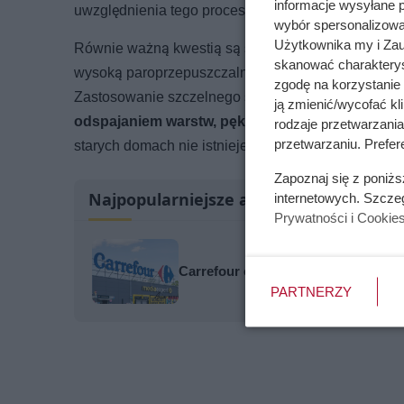
informacje wysyłane 
uwzględnienia tego procesu może skutecznie odcią
wybór spersonalizowan
Użytkownika my i Zau
Równie ważną kwestią są stare tynki oraz same ma
skanować charakterys
wysoką paroprzepuszczalność i pewną elastyczność, 
zgodę na korzystanie 
Zastosowanie szczelnego systemu ocieplenia na p
ją zmienić/wycofać kl
odspajaniem warstw, pękaniem elewacji oraz p
rodzaje przetwarzani
przetwarzaniu. Prefer
starych domach nie istnieje jedno rozwiązanie dobr
Zapoznaj się z poniż
Najpopularniejsze artykuły
internetowych. Szcze
Prywatności i Cookie
Carrefour odpalił promocje: kawa 80
PARTNERZY