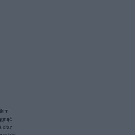
tkim
iągnąć
a oraz