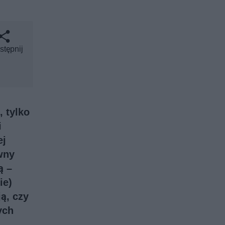
stępnij
, tylko
i
ej
wny
ą –
ie)
ą, czy
ych