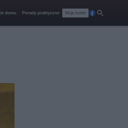
ie domu
Porady praktyczne
Moje konto
Fa
Szu
ceb
kaj
ook