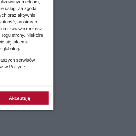
alizowanych reklam,
ie usług. Za zgodą
ych oraz aktywnie
mają
watność, prosimy o
wolna i zawsze możesz
 się
 rogu strony. Niektóre
go w
ić się takiemu
 globalną.
 naszych serwisów
esz w
Polityce
Akceptuję