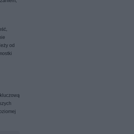
ązaniem,
ość,
nie
leży od
mostki
j kluczową
szych
poziomej