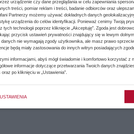
przez urządzenie czy dane przeglądania w celu zapewniania sperson
ć mur od możliwości wysychania.
ych treści, pomiar reklam i treści, badanie odbiorców oraz ulepszan
fani Partnerzy możemy używać dokładnych danych geolokalizacyjn
teriały konstrukcyjne. Tynki wapienne i cementowo-wapienne 
tykę urządzenia do celów identyfikacji. Ponieważ cenimy Twoją pry
do której ściany „przystosowywały się” przez dziesięciolecia.
z tych technologii poprzez kliknięcie „Akceptuję”. Zgoda jest dobro
odłożu niestabilnym, spękanym albo zasolonym
może skończyć
ikając przycisk ustawień prywatności znajdujący się w lewym dolnym
ogorszeniem mikroklimatu w pomieszczeniach
. Właśnie dlate
a danych nie wymagają zgody użytkownika, ale masz prawo sprzeciw
encje będą miały zastosowania do innych witryn posiadających zgodę
e dla wszystkich.
szymi informacjami, abyś mógł świadomie i komfortowo korzystać z
gółowe informacje dotyczące przetwarzania Twoich danych znajdzi
s
oraz po kliknięciu w „Ustawienia”.
% taniej i różne hity
USTAWIENIA