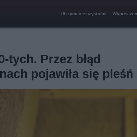
Utrzymanie czystości
Wyposażen
0-tych. Przez błąd
ach pojawiła się pleśń