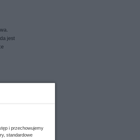
iwa.
da jest
ce
gotność.
eraturę,
no może
anie.
stęp i przechowujemy
ory, standardowe