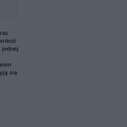
raz
wrócić
 jednej
anim
yją się