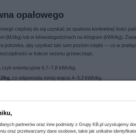
ewna opałowego
nergii cieplnej da się uzyskać ze spalenia konkretnej ilości pal
am (MJ/kg) lub w kilowatogodzinach na kilogram (kWh/kg). Zasa
wa potrzeba, aby uzyskać taki sam poziom ciepła — co w prakty
 oszczędności w trakcie sezonu grzewczego.
,
czyli orientacyjnie 6,7–7,8 kWh/kg.
J/kg,
co odpowiada mniej więcej 4–5,3 kWh/kg.
 — decyduje o nim nie tylko gatunek, ale przede wszystkim wil
iej, oddają ciepło bardziej równomiernie i dłużej utrzymują temp
iku,
kominków. Równie ważne jest sezonowanie: świeżo ścięte drew
lość uzyskanego ciepła i utrudnia poprawne, ekonomiczne spal
fanych partnerów oraz inne podmioty z Grupy KB.pl uzyskujemy do
niu oraz przetwarzamy dane osobowe, takie jak unikalne identyfikat