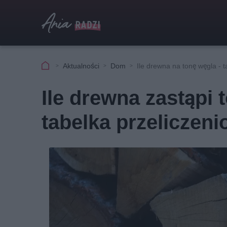
Aktualności
Dom
Ile drewna na tonę węgla - t
Ile drewna zastąpi
tabelka przeliczen