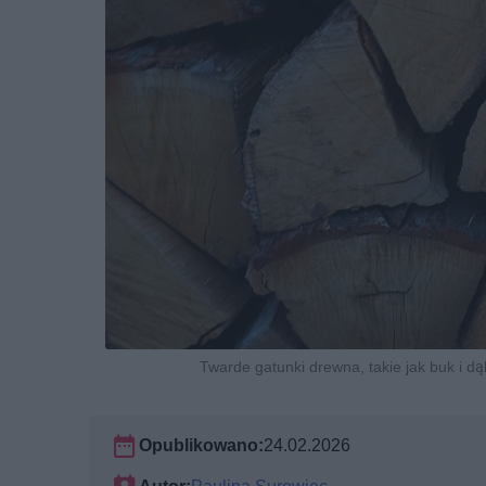
Twarde gatunki drewna, takie jak buk i d
Opublikowano:
24.02.2026