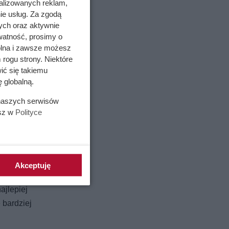
alizowanych reklam,
ie usług. Za zgodą
ych oraz aktywnie
watność, prosimy o
wolna i zawsze możesz
 rogu strony. Niektóre
ić się takiemu
 globalną.
 naszych serwisów
esz w
Polityce
Akceptuję
ajlepiej
 bardziej