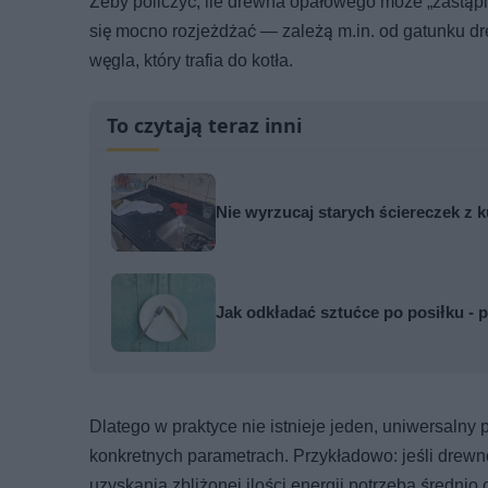
Żeby policzyć, ile drewna opałowego może „zastąpić
się mocno rozjeżdżać — zależą m.in. od gatunku dre
węgla, który trafia do kotła.
To czytają teraz inni
Nie wyrzucaj starych ściereczek z 
Jak odkładać sztućce po posiłku - p
Dlatego w praktyce nie istnieje jeden, uniwersalny 
konkretnych parametrach. Przykładowo: jeśli drewn
uzyskania zbliżonej ilości energii potrzeba średnio