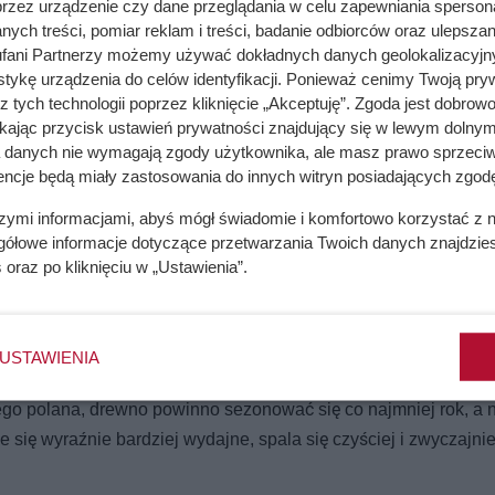
przez urządzenie czy dane przeglądania w celu zapewniania sperson
ych treści, pomiar reklam i treści, badanie odbiorców oraz ulepszan
fani Partnerzy możemy używać dokładnych danych geolokalizacyjn
tykę urządzenia do celów identyfikacji. Ponieważ cenimy Twoją pry
9,99 zł – sprawdź gdze jest haczyk!
z tych technologii poprzez kliknięcie „Akceptuję”. Zgoda jest dobro
ikając przycisk ustawień prywatności znajdujący się w lewym dolnym
a danych nie wymagają zgody użytkownika, ale masz prawo sprzeciw
encje będą miały zastosowania do innych witryn posiadających zgodę
ów drewna:
szymi informacjami, abyś mógł świadomie i komfortowo korzystać z
gółowe informacje dotyczące przetwarzania Twoich danych znajdzi
s
oraz po kliknięciu w „Ustawienia”.
około 15–19 MJ/kg).
ło 14–18 MJ/kg).
 13–17 MJ/kg).
USTAWIENIA
ego polana, drewno powinno sezonować się co najmniej rok, a n
e się wyraźnie bardziej wydajne, spala się czyściej i zwyczajnie