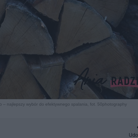
ąb – najlepszy wybór do efektywnego spalania, fot. 50photography
Udo