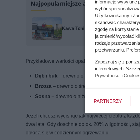
informacje wysyłane 
Najpopularniejsze artykuły
wybór spersonalizowan
Użytkownika my i Zau
skanować charakterys
Kawa Tchibo w Biedronce kosztuje 4
zgodę na korzystanie 
ją zmienić/wycofać kl
rodzaje przetwarzani
przetwarzaniu. Prefer
Przykładowe wartości opałowe dla różnych rodzaj
Zapoznaj się z poniż
internetowych. Szcze
Prywatności i Cookie
Dąb i buk
– drewno o wysokiej kaloryczności (
Brzoza
– drewno o średniej kaloryczności (oko
Sosna
– drewno o niższej kaloryczności (około
PARTNERZY
Jeżeli chcesz wycisnąć jak najwięcej ciepła z każd
dwa lata. Gdy doschnie do ok. 20% wilgotności, staj
opłaca się w codziennym ogrzewaniu.