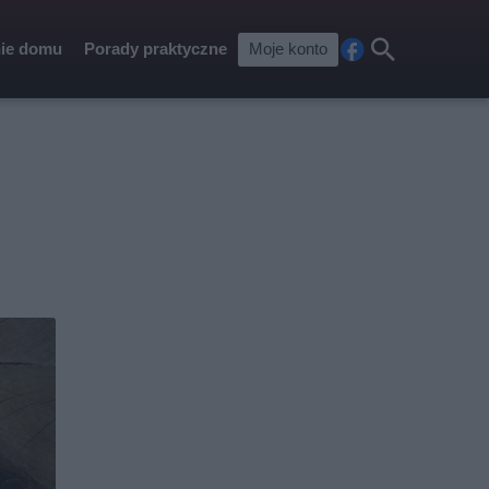
ie domu
Porady praktyczne
Moje konto
Fa
Szu
ceb
kaj
ook