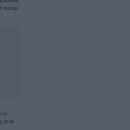
 potrafią
d rodzaju
ę na
, to do