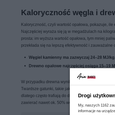
Kaloryczność węgla i dr
Kaloryczność, czyli wartość opałowa, pokazuje, ile e
Najczęściej wyraża się ją w megadżulach na kilogr
prosta: im wyższa wartość opałowa, tym mniej pali
przekłada się na lepszą efektywność i zauważalne
Węgiel kamienny ma zazwyczaj 24–28 MJ/kg
Drewno opałowe najczęściej osiąga 15–19 M
W przypadku drewna wynik potrafi się mocno różnić
Twardsze gatunki, takie jak dąb i buk, palą się woln
Drogi użytkown
dlatego często trafiają do domowych kotłów oraz 
zawierać nawet ok. 50% wody, co wyraźnie obniża i
My, naszych 1162 zau
informacje na urządze