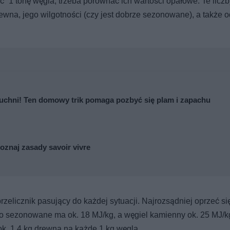
” 1 tonę węgla, trzeba porównać ich wartości opałowe. Te liczby
wna, jego wilgotności (czy jest dobrze sezonowane), a także o
kuchni! Ten domowy trik pomaga pozbyć się plam i zapachu
oznaj zasady savoir vivre
przelicznik pasujący do każdej sytuacji. Najrozsądniej oprzeć si
o sezonowane ma ok. 18 MJ/kg, a węgiel kamienny ok. 25 MJ/kg
 ok. 1,4 kg drewna na każde 1 kg węgla.