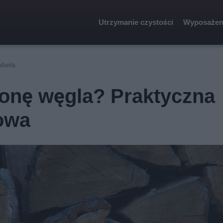
Utrzymanie czystości
Wyposażen
abela
 tonę węgla? Praktyczna
iowa