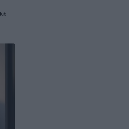
 lub
e