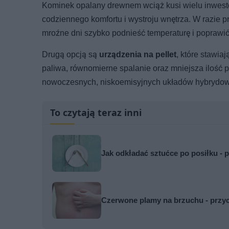
Kominek opalany drewnem wciąż kusi wielu inwestor
codziennego komfortu i wystroju wnętrza. W razie 
mroźne dni szybko podnieść temperaturę i poprawi
Drugą opcją są
urządzenia na pellet
, które stawia
paliwa, równomierne spalanie oraz mniejsza ilość po
nowoczesnych, niskoemisyjnych układów hybrydo
To czytają teraz inni
Jak odkładać sztućce po posiłku - p
Czerwone plamy na brzuchu - przyc