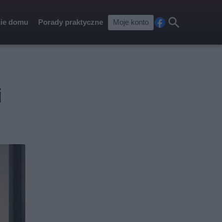
ie domu
Porady praktyczne
Moje konto
Fa
Szu
ceb
kaj
ook
i