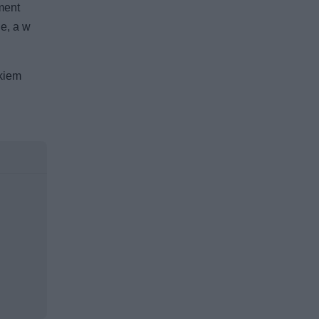
ment
e, a w
ikiem