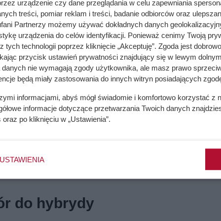
przez urządzenie czy dane przeglądania w celu zapewniania sperson
ych treści, pomiar reklam i treści, badanie odbiorców oraz ulepszan
fani Partnerzy możemy używać dokładnych danych geolokalizacyjn
tykę urządzenia do celów identyfikacji. Ponieważ cenimy Twoją pry
z tych technologii poprzez kliknięcie „Akceptuję”. Zgoda jest dobro
ikając przycisk ustawień prywatności znajdujący się w lewym dolnym
a danych nie wymagają zgody użytkownika, ale masz prawo sprzeciw
encje będą miały zastosowania do innych witryn posiadających zgodę
szymi informacjami, abyś mógł świadomie i komfortowo korzystać z
gółowe informacje dotyczące przetwarzania Twoich danych znajdzi
s
oraz po kliknięciu w „Ustawienia”.
USTAWIENIA
ór do hybrydy