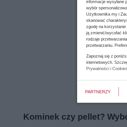
informacje wysyłane 
wybór spersonalizowan
Użytkownika my i Zau
skanować charakterys
zgodę na korzystanie 
ją zmienić/wycofać kl
rodzaje przetwarzani
przetwarzaniu. Prefer
Zapoznaj się z poniż
internetowych. Szcze
Prywatności i Cookie
PARTNERZY
Kominek czy pellet? Wyb