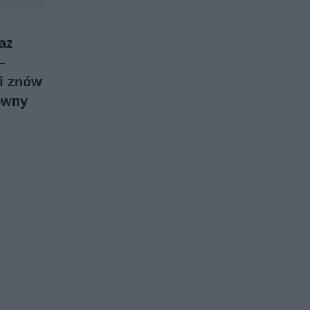
az
—
ii znów
towny