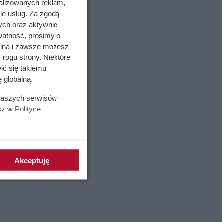
alizowanych reklam,
ie usług. Za zgodą
ych oraz aktywnie
watność, prosimy o
wolna i zawsze możesz
 rogu strony. Niektóre
ić się takiemu
 globalną.
 naszych serwisów
esz w
Polityce
Akceptuję