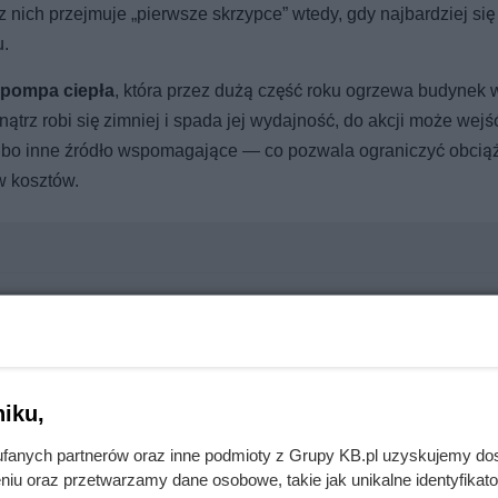
nich przejmuje „pierwsze skrzypce” wtedy, gdy najbardziej się
u.
pompa ciepła
, która przez dużą część roku ogrzewa budynek 
trz robi się zimniej i spada jej wydajność, do akcji może wejś
 albo inne źródło wspomagające — co pozwala ograniczyć obcią
ów kosztów.
% taniej i różne hity
iku,
owy oraz automatyka sterująca
. To one „spinają” system, mag
fanych partnerów oraz inne podmioty z Grupy KB.pl uzyskujemy do
niu oraz przetwarzamy dane osobowe, takie jak unikalne identyfikat
bywało się płynnie, a instalacja pracowała stabilnie i przewidyw