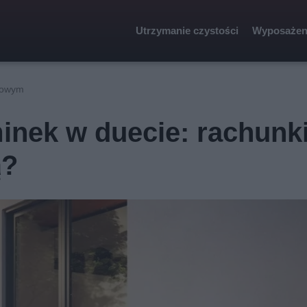
Utrzymanie czystości
Wyposażen
dowym
inek w duecie: rachunk
ą?