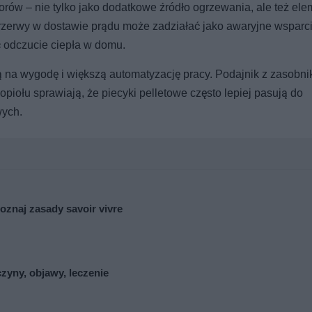
ów – nie tylko jako dodatkowe źródło ogrzewania, ale też ele
przerwy w dostawie prądu może zadziałać jako awaryjne wsparci
ć odczucie ciepła w domu.
ją na wygodę i większą automatyzację pracy. Podajnik z zasobn
piołu sprawiają, że piecyki pelletowe często lepiej pasują do
wych.
oznaj zasady savoir vivre
zyny, objawy, leczenie