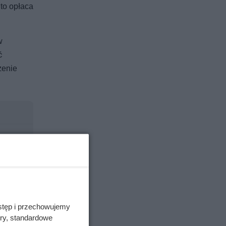
 to opłaca
w
ć
żenie
azynują
stęp i przechowujemy
ory, standardowe
alnie.