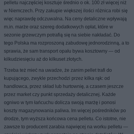
pelletu najczęściej kosztuje średnio o ok. 100 zł więcej niż
w Niemczech. Przy zakupie większej ilości różnica robi się
więc naprawdę odczuwalna. Na ceny detaliczne wpływają
m.in. marże oraz szereg dodatkowych opłat, które w
sezonie grzewczym potrafią się na siebie nakładać. Do
tego Polska ma rozproszoną zabudowę jednorodzinną, a to
sprawia, że sam transport opału bywa kosztowny — od
kilkudziesięciu aż do kilkuset złotych.
Trzeba też mieć na uwadze, że zanim pellet trafi do
kupującego, zwykle przechodzi przez kilka rąk: od
handlowca, przez skład lub hurtownię, a czasem jeszcze
przez market czy punkt sprzedaży detalicznej. Każde
ogniwo w tym łańcuchu dolicza swoją marżę i ponosi
koszty magazynowania paliwa. Im więcej pośredników po
drodze, tym wyższa końcowa cena pelletu. Co istotne, nie
zawsze to producent zarabia najwięcej na worku pelletu —