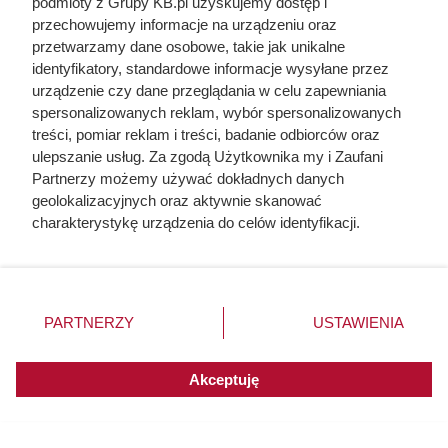
podmioty z Grupy KB.pl uzyskujemy dostęp i
przechowujemy informacje na urządzeniu oraz
przetwarzamy dane osobowe, takie jak unikalne
identyfikatory, standardowe informacje wysyłane przez
urządzenie czy dane przeglądania w celu zapewniania
spersonalizowanych reklam, wybór spersonalizowanych
treści, pomiar reklam i treści, badanie odbiorców oraz
ulepszanie usług. Za zgodą Użytkownika my i Zaufani
Partnerzy możemy używać dokładnych danych
geolokalizacyjnych oraz aktywnie skanować
Ten gatunek drewna daje
charakterystykę urządzenia do celów identyfikacji.
najwięcej ciepła, a Polacy rzadko
Ponieważ cenimy Twoją prywatność, prosimy o zgodę na
korzystanie z tych technologii poprzez kliknięcie
go kupują. Prawdziwy król
„Akceptuję”. Zgoda jest dobrowolna i zawsze możesz ją
kaloryczności
zmienić/wycofać klikając przycisk ustawień prywatności
PARTNERZY
USTAWIENIA
znajdujący się w lewym dolnym rogu strony. Niektóre
rodzaje przetwarzania danych nie wymagają zgody
użytkownika, ale masz prawo sprzeciwić się takiemu
Akceptuję
przetwarzaniu. Preferencje będą miały zastosowania do
innych witryn posiadających zgodę globalną.