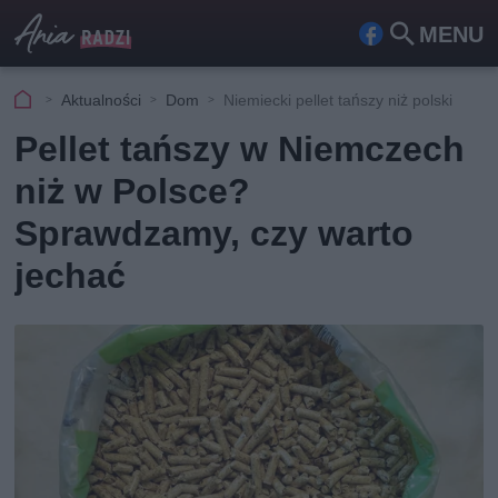
MENU
Fa
Szu
ceb
kaj
Aktualności
Dom
Niemiecki pellet tańszy niż polski
ook
Pellet tańszy w Niemczech
niż w Polsce?
Sprawdzamy, czy warto
jechać