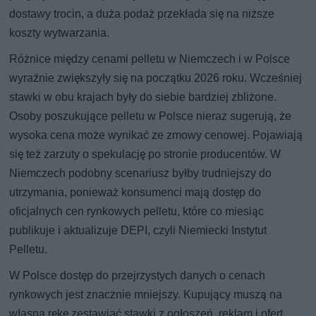
dostawy trocin, a duża podaż przekłada się na niższe
koszty wytwarzania.
Różnice między cenami pelletu w Niemczech i w Polsce
wyraźnie zwiększyły się na początku 2026 roku. Wcześniej
stawki w obu krajach były do siebie bardziej zbliżone.
Osoby poszukujące pelletu w Polsce nieraz sugerują, że
wysoka cena może wynikać ze zmowy cenowej. Pojawiają
się też zarzuty o spekulację po stronie producentów. W
Niemczech podobny scenariusz byłby trudniejszy do
utrzymania, ponieważ konsumenci mają dostęp do
oficjalnych cen rynkowych pelletu, które co miesiąc
publikuje i aktualizuje DEPI, czyli Niemiecki Instytut
Pelletu.
W Polsce dostęp do przejrzystych danych o cenach
rynkowych jest znacznie mniejszy. Kupujący muszą na
własną rękę zestawiać stawki z ogłoszeń, reklam i ofert