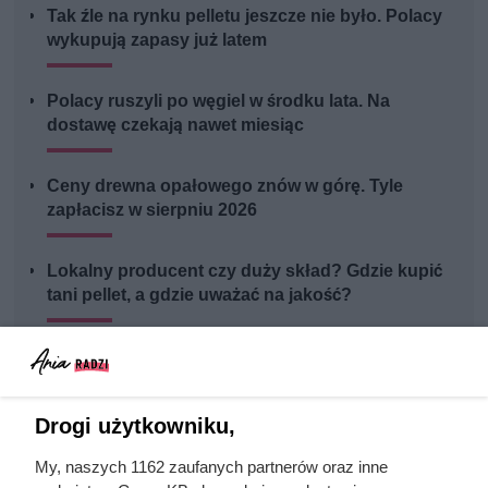
Tak źle na rynku pelletu jeszcze nie było. Polacy
wykupują zapasy już latem
Polacy ruszyli po węgiel w środku lata. Na
dostawę czekają nawet miesiąc
Ceny drewna opałowego znów w górę. Tyle
zapłacisz w sierpniu 2026
Lokalny producent czy duży skład? Gdzie kupić
tani pellet, a gdzie uważać na jakość?
Drogi użytkowniku,
My, naszych 1162 zaufanych partnerów oraz inne