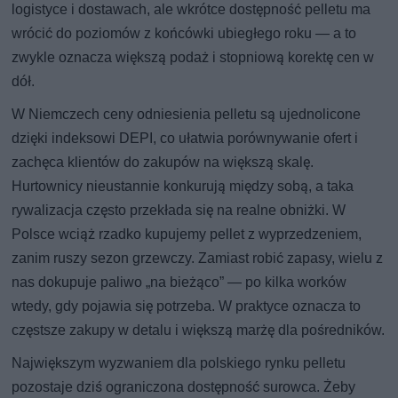
logistyce i dostawach, ale wkrótce dostępność pelletu ma
wrócić do poziomów z końcówki ubiegłego roku — a to
zwykle oznacza większą podaż i stopniową korektę cen w
dół.
W Niemczech ceny odniesienia pelletu są ujednolicone
dzięki indeksowi DEPI, co ułatwia porównywanie ofert i
zachęca klientów do zakupów na większą skalę.
Hurtownicy nieustannie konkurują między sobą, a taka
rywalizacja często przekłada się na realne obniżki. W
Polsce wciąż rzadko kupujemy pellet z wyprzedzeniem,
zanim ruszy sezon grzewczy. Zamiast robić zapasy, wielu z
nas dokupuje paliwo „na bieżąco” — po kilka worków
wtedy, gdy pojawia się potrzeba. W praktyce oznacza to
częstsze zakupy w detalu i większą marżę dla pośredników.
Największym wyzwaniem dla polskiego rynku pelletu
pozostaje dziś ograniczona dostępność surowca. Żeby