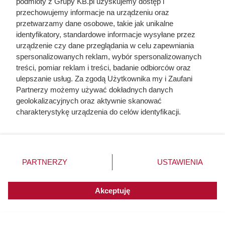
podmioty z Grupy KB.pl uzyskujemy dostęp i
przechowujemy informacje na urządzeniu oraz
przetwarzamy dane osobowe, takie jak unikalne
identyfikatory, standardowe informacje wysyłane przez
urządzenie czy dane przeglądania w celu zapewniania
Doprowadził do śmierci większej
spersonalizowanych reklam, wybór spersonalizowanych
liczby ludzi niż Hitler i Stalin
treści, pomiar reklam i treści, badanie odbiorców oraz
ulepszanie usług. Za zgodą Użytkownika my i Zaufani
razem wzięci. Mimo to czczą go
Partnerzy możemy używać dokładnych danych
jako bohatera
geolokalizacyjnych oraz aktywnie skanować
charakterystykę urządzenia do celów identyfikacji.
Ponieważ cenimy Twoją prywatność, prosimy o zgodę na
korzystanie z tych technologii poprzez kliknięcie
„Akceptuję”. Zgoda jest dobrowolna i zawsze możesz ją
zmienić/wycofać klikając przycisk ustawień prywatności
PARTNERZY
USTAWIENIA
znajdujący się w lewym dolnym rogu strony. Niektóre
rodzaje przetwarzania danych nie wymagają zgody
użytkownika, ale masz prawo sprzeciwić się takiemu
Akceptuję
przetwarzaniu. Preferencje będą miały zastosowania do
innych witryn posiadających zgodę globalną.