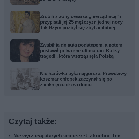
Zrobili z żony cesarza „nierządnicę” i
przypisali jej 25 mężczyzn jednej nocy.
Tak Rzym pozbył się zbyt ambitnej
kobiety
Zwabił ją do auta podstępem, a potem
postawił potworne ultimatum. Kulisy
tragedii, która wstrząsnęła Polską
Nie harówka była najgorsza. Prawdziwy
koszmar chłopek zaczynał się po
zamknięciu drzwi domu
Czytaj także:
Nie wyrzucaj starych ściereczek z kuchni! Ten