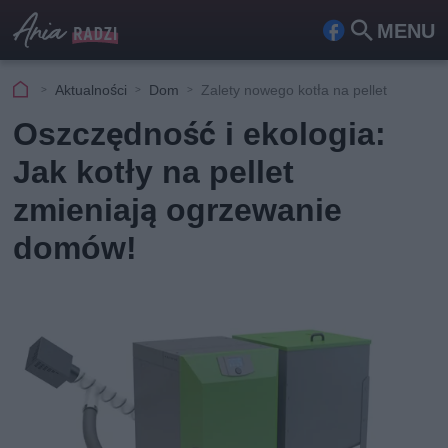
MENU
Fa
Szu
ceb
kaj
Aktualności
Dom
Zalety nowego kotła na pellet
ook
Oszczędność i ekologia:
Jak kotły na pellet
zmieniają ogrzewanie
domów!