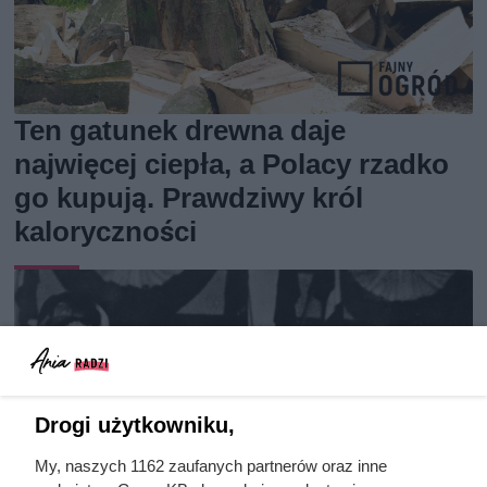
Ten gatunek drewna daje
najwięcej ciepła, a Polacy rzadko
go kupują. Prawdziwy król
kaloryczności
Drogi użytkowniku,
My, naszych 1162 zaufanych partnerów oraz inne