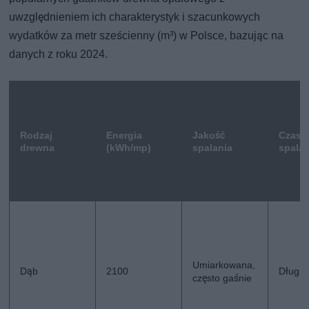
uwzględnieniem ich charakterystyk i szacunkowych
wydatków za metr sześcienny (m³) w Polsce, bazując na
danych z roku 2024.
Rodzaj
Energia
Jakość
Czas
drewna
(kWh/mp)
spalania
spalan
Umiarkowana,
Dąb
2100
Długi
często gaśnie