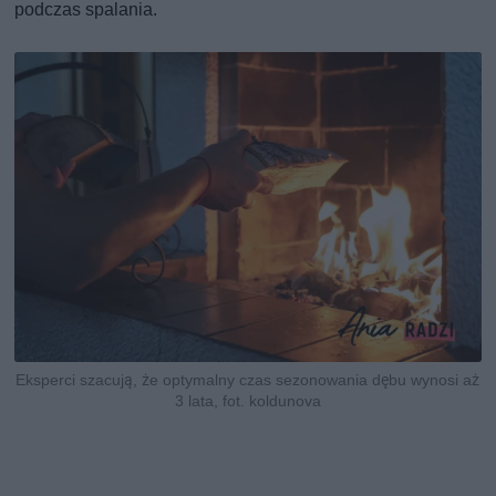
podczas spalania.
Eksperci szacują, że optymalny czas sezonowania dębu wynosi aż
3 lata, fot. koldunova