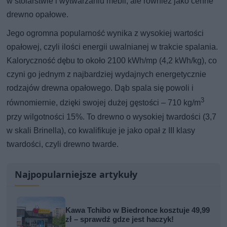
w stolarstwie i wytwarzaniu mebli, ale również jako cenne
drewno opałowe.
Jego ogromna popularność wynika z wysokiej wartości
opałowej, czyli ilości energii uwalnianej w trakcie spalania.
Kaloryczność dębu to około 2100 kWh/mp (4,2 kWh/kg), co
czyni go jednym z najbardziej wydajnych energetycznie
rodzajów drewna opałowego. Dąb spala się powoli i
3
równomiernie, dzięki swojej dużej gęstości – 710 kg/m
przy wilgotności 15%. To drewno o wysokiej twardości (3,7
w skali Brinella), co kwalifikuje je jako opał z III klasy
twardości, czyli drewno twarde.
Najpopularniejsze artykuły
Kawa Tchibo w Biedronce kosztuje 49,99
zł – sprawdź gdze jest haczyk!