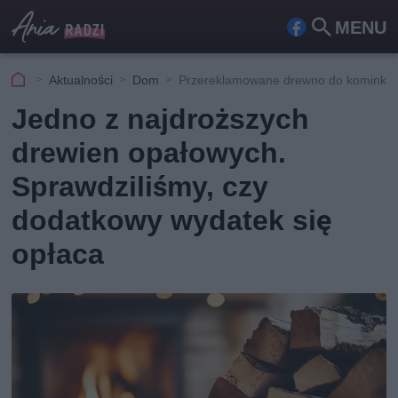
MENU
Fa
Szu
ceb
kaj
Aktualności
Dom
Przereklamowane drewno do kominka 
ook
Jedno z najdroższych
drewien opałowych.
Sprawdziliśmy, czy
dodatkowy wydatek się
opłaca