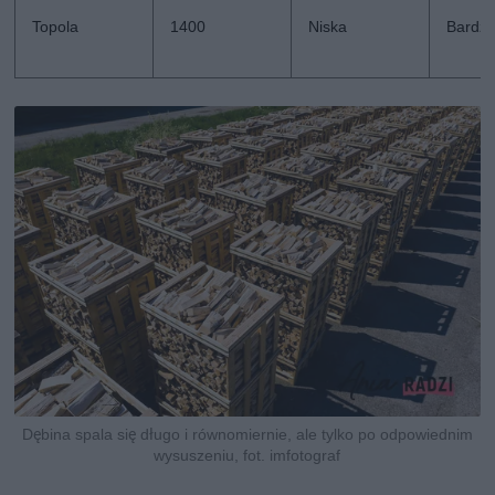
Topola
1400
Niska
Bardzo
Dębina spala się długo i równomiernie, ale tylko po odpowiednim
wysuszeniu, fot. imfotograf