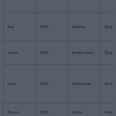
Buk
2200
Świetna
Długi
Jesion
2000
Bardzo dobra
Długi
Grab
2300
Wyśmienita
Bardzo
Brzoza
1900
Dobra
Średni