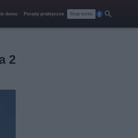
ie domu
Porady praktyczne
Moje konto
Fa
Szu
ceb
kaj
ook
a 2