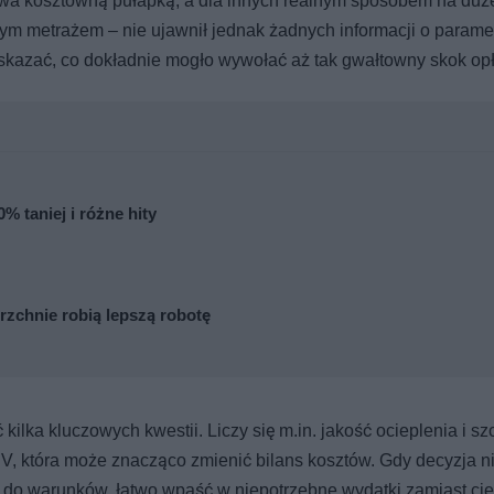
ywa kosztowną pułapką, a dla innych realnym sposobem na duż
ym metrażem – nie ujawnił jednak żadnych informacji o parame
skazać, co dokładnie mogło wywołać aż tak gwałtowny skok opł
% taniej i różne hity
zchnie robią lepszą robotę
lka kluczowych kwestii. Liczy się m.in. jakość ocieplenia i sz
PV, która może znacząco zmienić bilans kosztów. Gdy decyzja ni
do warunków, łatwo wpaść w niepotrzebne wydatki zamiast cie