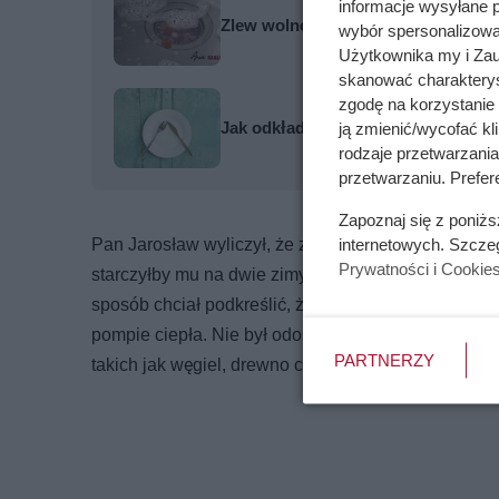
informacje wysyłane 
Zlew wolno odprowadza wodę? Wyp
wybór spersonalizowan
Użytkownika my i Zau
skanować charakterys
zgodę na korzystanie 
Jak odkładać sztućce po posiłku - p
ją zmienić/wycofać kl
rodzaje przetwarzani
przetwarzaniu. Prefer
Zapoznaj się z poniż
Pan Jarosław wyliczył, że za 5500 zł mógłby kupić
internetowych. Szcze
Prywatności i Cookie
starczyłby mu na dwie zimy, a nie zaledwie na dw
sposób chciał podkreślić, że klasyczne paliwa na
pompie ciepła. Nie był odosobniony — część osób r
PARTNERZY
takich jak węgiel, drewno czy pellet.