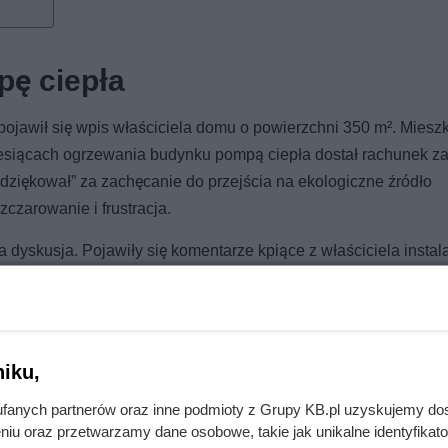
pę ciepła
ojawił się wpis właściciela domu o powierzchni 350 m². Miesz
esiącach ogrzewania budynku pompą ciepła dostał rachunek za
odziękował” za zachęcanie do przejścia na ekologiczne źródło
zczarowanie i frustracja.
dyskusja. Pojawiły się komentarze kpiące z właściciela instalac
y były do przewidzenia. Inni reagowali niepokojem albo trakto
a rzekomo nie sprawdzają się w polskich warunkach pogodowych 
iku,
fanych partnerów oraz inne podmioty z Grupy KB.pl uzyskujemy do
niu oraz przetwarzamy dane osobowe, takie jak unikalne identyfikat