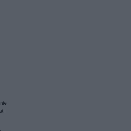
 nie
t i