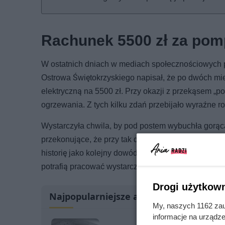
Rachunek 5500 zł za pom
W ostatnich dniach w mediach społecznościowych p
Ostrowa Świętokrzyskiego napisał, że po dwóch mi
elektryczną na 5500 zł. Przy okazji z przekąsem „p
ogrzewania. Z tych kilku zdań przebijało wyraźne ro
Wystarczyła chwila, by pod postem wybuchła gorąca 
przekonujące, że przy tak dużym domu wysokie koszt
historię jako kolejny dowód na to, że pompy ciepł
potrafią pracować wystarczająco efektywnie.
Drogi użytkown
Najpopularniejsze artykuły
My, naszych 1162 zau
informacje na urządze