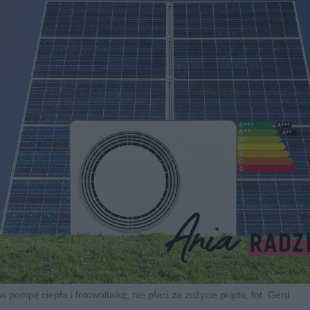
 pompę ciepła i fotowoltaikę, nie płaci za zużycie prądu, fot. Gerd