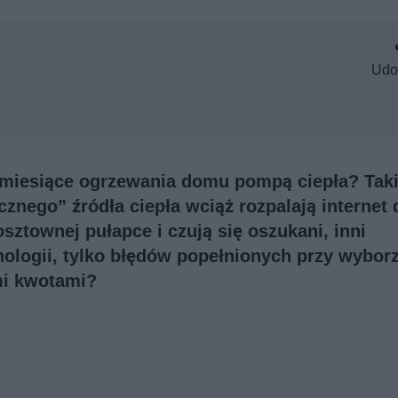
Udo
a miesiące ogrzewania domu pompą ciepła? Tak
znego” źródła ciepła wciąż rozpalają internet 
ztownej pułapce i czują się oszukani, inni
nologii, tylko błędów popełnionych przy wyborz
ymi kwotami?