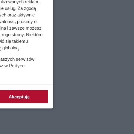
alizowanych reklam,
ie usług. Za zgodą
ych oraz aktywnie
watność, prosimy o
wolna i zawsze możesz
 rogu strony. Niektóre
ić się takiemu
 globalną.
 naszych serwisów
esz w
Polityce
 ten
arte na
ozwiązań,
Akceptuję