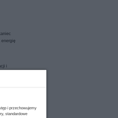
kaniec
 energię
ji i
wali tę
i nie
stęp i przechowujemy
ory, standardowe