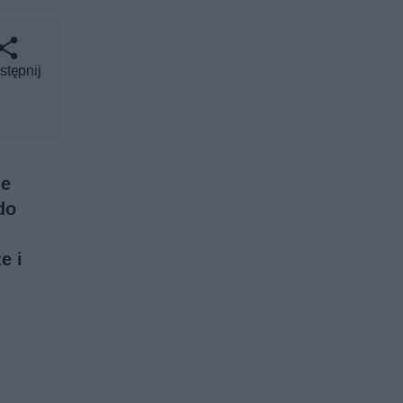
stępnij
ie
do
e i