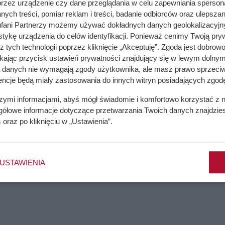
przez urządzenie czy dane przeglądania w celu zapewniania sperson
róbuj ten domowy patent, zanim wezwiesz fachowca
ych treści, pomiar reklam i treści, badanie odbiorców oraz ulepszan
fani Partnerzy możemy używać dokładnych danych geolokalizacyjn
tykę urządzenia do celów identyfikacji. Ponieważ cenimy Twoją pry
z tych technologii poprzez kliknięcie „Akceptuję”. Zgoda jest dobro
oznaj zasady savoir vivre
ikając przycisk ustawień prywatności znajdujący się w lewym dolnym
a danych nie wymagają zgody użytkownika, ale masz prawo sprzeciw
encje będą miały zastosowania do innych witryn posiadających zgodę
szymi informacjami, abyś mógł świadomie i komfortowo korzystać z
 około 2 ton węgla oraz 6 m³ drewna — jego zdaniem taki zapas
gółowe informacje dotyczące przetwarzania Twoich danych znajdzi
s
oraz po kliknięciu w „Ustawienia”.
a miesiące. Mężczyzna mieszka w domu o zbliżonym metrażu i w
dal wypadają korzystniej cenowo niż nowoczesne ogrzewanie op
ównież twierdziła, że bezpieczniej trzymać się sprawdzonych r
USTAWIENIA