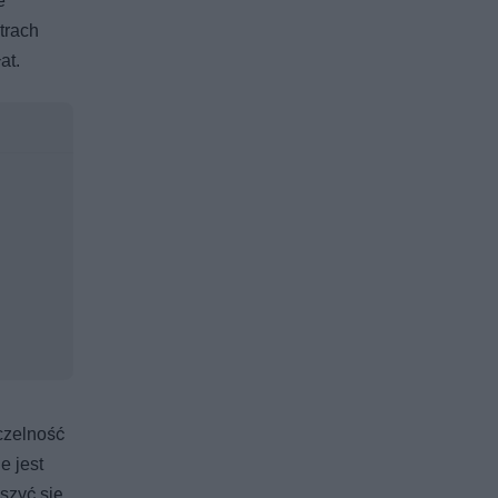
e
trach
at.
czelność
e jest
szyć się