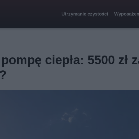
Utrzymanie czystości
Wyposażen
pompę ciepła: 5500 zł z
o?