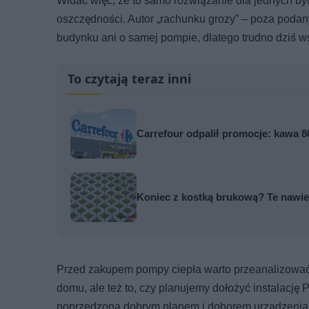
Widać więc, że to samo rozwiązanie dla jednych b
oszczędności. Autor „rachunku grozy” – poza podan
budynku ani o samej pompie, dlatego trudno dziś w
To czytają teraz inni
Carrefour odpalił promocje: kawa 80
Koniec z kostką brukową? Te nawier
Przed zakupem pompy ciepła warto przeanalizować ki
domu, ale też to, czy planujemy dołożyć instalację 
poprzedzona dobrym planem i doborem urządzenia 