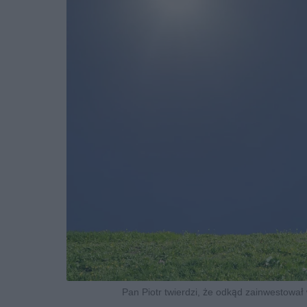
Pan Piotr twierdzi, że odkąd zainwestował w