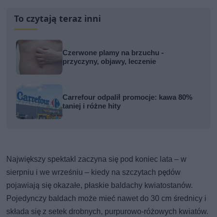
To czytają teraz inni
Czerwone plamy na brzuchu -
przyczyny, objawy, leczenie
Carrefour odpalił promocje: kawa 80%
taniej i różne hity
Największy spektakl zaczyna się pod koniec lata – w
sierpniu i we wrześniu – kiedy na szczytach pędów
pojawiają się okazałe, płaskie baldachy kwiatostanów.
Pojedynczy baldach może mieć nawet do 30 cm średnicy i
składa się z setek drobnych, purpurowo-różowych kwiatów.