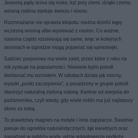
Jesienią pędy ścina się nisko, tuż przy ziemi, dzięki czemu
wiosną roślina startuje świeżo i równo.
Rozmnażanie nie sprawia kłopotu: można dzielić kępy
wczesną wiosną albo wysiewać z nasion. Co ważne,
nasiona często rozsiewają się same, więc w kolejnych
sezonach w ogrodzie mogą pojawiać się samosiejki.
Sadziec purpurowy ma wiele zalet, przez które z roku na
rok zyskuje na popularności. Niewiele bylin potrafi
dorównać mu wzrostem. W rabatach działa jak mocny,
wysoki „punkt zaczepienia”, a posadzony w grupie potrafi
stworzyć naturalną zieloną osłonę. Kwitnie od sierpnia do
października, czyli wtedy, gdy wiele roślin ma już najlepszy
okres za sobą.
To prawdziwy magnes na motyle i inne zapylacze. Świetnie
pasuje do ogrodów naturalistycznych, łąk kwietnych oraz
nasadzeń w pobliżu wody, gdzie wilgotniejsze podłoże