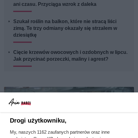
ani czasu. Przyciąga wzrok z daleka
Szukał roślin na balkon, które nie stracą liści
zimą. Te trzy odmiany okazały się strzałem w
dziesiątkę
Cięcie krzewów owocowych i ozdobnych w lipcu.
Jak przycinać porzeczki, maliny i agrest?
Drogi użytkowniku,
My, naszych 1162 zaufanych partnerów oraz inne