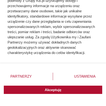
podmioty z Grupy KB.pl uzyskujemy dostęp i
przechowujemy informacje na urządzeniu oraz
przetwarzamy dane osobowe, takie jak unikalne
identyfikatory, standardowe informacje wysyłane przez
urządzenie czy dane przeglądania w celu zapewniania
spersonalizowanych reklam, wybór spersonalizowanych
Dziennikarze ujawnili
treści, pomiar reklam i treści, badanie odbiorców oraz
ulepszanie usług. Za zgodą Użytkownika my i Zaufani
pochodzenie mięsa z Dino. Klienci
Partnerzy możemy używać dokładnych danych
zaskoczeni
geolokalizacyjnych oraz aktywnie skanować
charakterystykę urządzenia do celów identyfikacji.
Ponieważ cenimy Twoją prywatność, prosimy o zgodę na
korzystanie z tych technologii poprzez kliknięcie
„Akceptuję”. Zgoda jest dobrowolna i zawsze możesz ją
zmienić/wycofać klikając przycisk ustawień prywatności
PARTNERZY
USTAWIENIA
znajdujący się w lewym dolnym rogu strony. Niektóre
rodzaje przetwarzania danych nie wymagają zgody
użytkownika, ale masz prawo sprzeciwić się takiemu
Akceptuję
przetwarzaniu. Preferencje będą miały zastosowania do
innych witryn posiadających zgodę globalną.