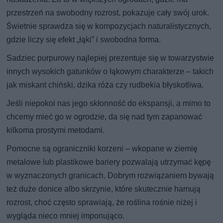
przestrzeń na swobodny rozrost, pokazuje cały swój urok.
Świetnie sprawdza się w kompozycjach naturalistycznych,
gdzie liczy się efekt „łąki” i swobodna forma.
Sadziec purpurowy najlepiej prezentuje się w towarzystwie
innych wysokich gatunków o łąkowym charakterze – takich
jak miskant chiński, dzika róża czy rudbekia błyskotliwa.
Jeśli niepokoi nas jego skłonność do ekspansji, a mimo to
chcemy mieć go w ogrodzie, da się nad tym zapanować
kilkoma prostymi metodami.
Pomocne są ograniczniki korzeni – wkopane w ziemię
metalowe lub plastikowe bariery pozwalają utrzymać kępę
w wyznaczonych granicach. Dobrym rozwiązaniem bywają
też duże donice albo skrzynie, które skutecznie hamują
rozrost, choć często sprawiają, że roślina rośnie niżej i
wygląda nieco mniej imponująco.