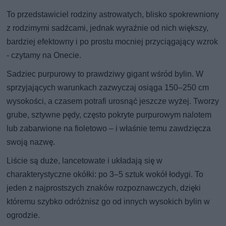
To przedstawiciel rodziny astrowatych, blisko spokrewniony
z rodzimymi sadźcami, jednak wyraźnie od nich większy,
bardziej efektowny i po prostu mocniej przyciągający wzrok
- czytamy na Onecie.
Sadziec purpurowy to prawdziwy gigant wśród bylin. W
sprzyjających warunkach zazwyczaj osiąga 150–250 cm
wysokości, a czasem potrafi urosnąć jeszcze wyżej. Tworzy
grube, sztywne pędy, często pokryte purpurowym nalotem
lub zabarwione na fioletowo – i właśnie temu zawdzięcza
swoją nazwę.
Liście są duże, lancetowate i układają się w
charakterystyczne okółki: po 3–5 sztuk wokół łodygi. To
jeden z najprostszych znaków rozpoznawczych, dzięki
któremu szybko odróżnisz go od innych wysokich bylin w
ogrodzie.