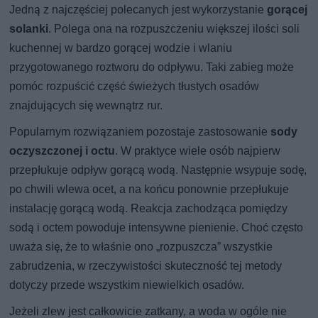
Jedną z najczęściej polecanych jest wykorzystanie
gorącej
solanki
. Polega ona na rozpuszczeniu większej ilości soli
kuchennej w bardzo gorącej wodzie i wlaniu
przygotowanego roztworu do odpływu. Taki zabieg może
pomóc rozpuścić część świeżych tłustych osadów
znajdujących się wewnątrz rur.
Popularnym rozwiązaniem pozostaje zastosowanie
sody
oczyszczonej i octu
. W praktyce wiele osób najpierw
przepłukuje odpływ gorącą wodą. Następnie wsypuje sodę,
po chwili wlewa ocet, a na końcu ponownie przepłukuje
instalację gorącą wodą. Reakcja zachodząca pomiędzy
sodą i octem powoduje intensywne pienienie. Choć często
uważa się, że to właśnie ono „rozpuszcza” wszystkie
zabrudzenia, w rzeczywistości skuteczność tej metody
dotyczy przede wszystkim niewielkich osadów.
Jeżeli zlew jest całkowicie zatkany, a woda w ogóle nie