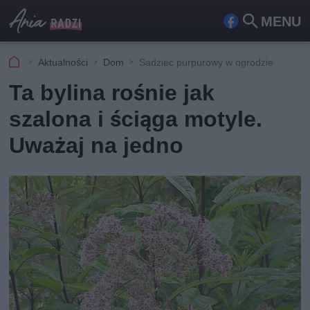
MENU
Fa
Szu
ceb
kaj
Aktualności
Dom
Sadziec purpurowy w ogrodzie
ook
Ta bylina rośnie jak
szalona i ściąga motyle.
Uważaj na jedno