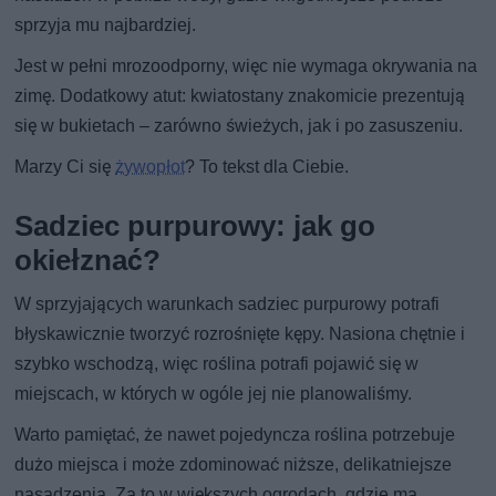
sprzyja mu najbardziej.
Jest w pełni mrozoodporny, więc nie wymaga okrywania na
zimę. Dodatkowy atut: kwiatostany znakomicie prezentują
się w bukietach – zarówno świeżych, jak i po zasuszeniu.
Marzy Ci się
żywopłot
? To tekst dla Ciebie.
Sadziec purpurowy: jak go
okiełznać?
W sprzyjających warunkach sadziec purpurowy potrafi
błyskawicznie tworzyć rozrośnięte kępy. Nasiona chętnie i
szybko wschodzą, więc roślina potrafi pojawić się w
miejscach, w których w ogóle jej nie planowaliśmy.
Warto pamiętać, że nawet pojedyncza roślina potrzebuje
dużo miejsca i może zdominować niższe, delikatniejsze
nasadzenia. Za to w większych ogrodach, gdzie ma