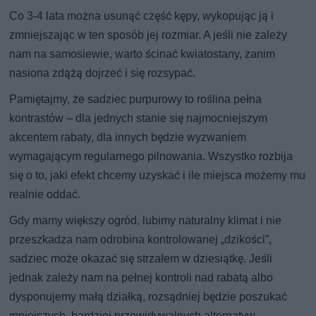
Co 3-4 lata można usunąć część kępy, wykopując ją i
zmniejszając w ten sposób jej rozmiar. A jeśli nie zależy
nam na samosiewie, warto ścinać kwiatostany, zanim
nasiona zdążą dojrzeć i się rozsypać.
Pamiętajmy, że sadziec purpurowy to roślina pełna
kontrastów – dla jednych stanie się najmocniejszym
akcentem rabaty, dla innych będzie wyzwaniem
wymagającym regularnego pilnowania. Wszystko rozbija
się o to, jaki efekt chcemy uzyskać i ile miejsca możemy mu
realnie oddać.
Gdy mamy większy ogród, lubimy naturalny klimat i nie
przeszkadza nam odrobina kontrolowanej „dzikości”,
sadziec może okazać się strzałem w dziesiątkę. Jeśli
jednak zależy nam na pełnej kontroli nad rabatą albo
dysponujemy małą działką, rozsądniej będzie poszukać
mniejszych, bardziej przewidywalnych alternatyw.