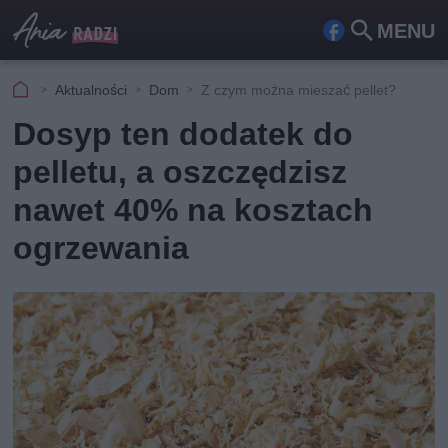
MENU
Fa
Szu
ceb
kaj
Aktualności
Dom
Z czym można mieszać pellet?
ook
Dosyp ten dodatek do
pelletu, a oszczędzisz
nawet 40% na kosztach
ogrzewania