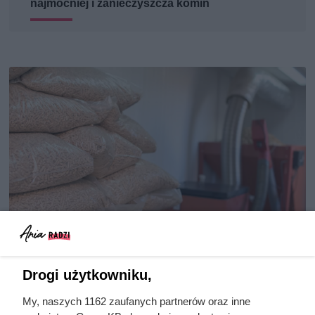
najmocniej i zanieczyszcza komin
Drogi użytkowniku,
Kupił kocioł na pellet, licząc na
wygodę. Po pierwszej zimie
My, naszych 1162 zaufanych partnerów oraz inne