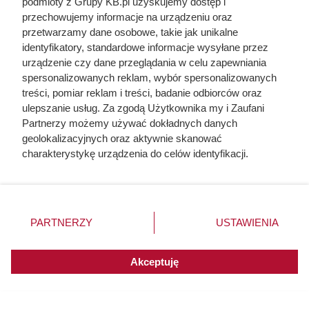
podmioty z Grupy KB.pl uzyskujemy dostęp i
zobaczył prawdziwe koszty
przechowujemy informacje na urządzeniu oraz
przetwarzamy dane osobowe, takie jak unikalne
identyfikatory, standardowe informacje wysyłane przez
urządzenie czy dane przeglądania w celu zapewniania
spersonalizowanych reklam, wybór spersonalizowanych
treści, pomiar reklam i treści, badanie odbiorców oraz
ulepszanie usług. Za zgodą Użytkownika my i Zaufani
Partnerzy możemy używać dokładnych danych
geolokalizacyjnych oraz aktywnie skanować
charakterystykę urządzenia do celów identyfikacji.
Ponieważ cenimy Twoją prywatność, prosimy o zgodę na
korzystanie z tych technologii poprzez kliknięcie
„Akceptuję”. Zgoda jest dobrowolna i zawsze możesz ją
zmienić/wycofać klikając przycisk ustawień prywatności
PARTNERZY
USTAWIENIA
znajdujący się w lewym dolnym rogu strony. Niektóre
Doprowadził do śmierci większej
rodzaje przetwarzania danych nie wymagają zgody
użytkownika, ale masz prawo sprzeciwić się takiemu
liczby ludzi niż Hitler i Stalin
Akceptuję
przetwarzaniu. Preferencje będą miały zastosowania do
razem wzięci. Mimo to czczą go
innych witryn posiadających zgodę globalną.
jako bohatera