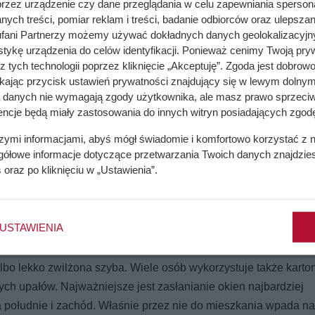
przez urządzenie czy dane przeglądania w celu zapewniania sperson
ych treści, pomiar reklam i treści, badanie odbiorców oraz ulepszan
fani Partnerzy możemy używać dokładnych danych geolokalizacyjn
tykę urządzenia do celów identyfikacji. Ponieważ cenimy Twoją pry
% taniej i różne hity
z tych technologii poprzez kliknięcie „Akceptuję”. Zgoda jest dobro
ikając przycisk ustawień prywatności znajdujący się w lewym dolnym
a danych nie wymagają zgody użytkownika, ale masz prawo sprzeciw
encje będą miały zastosowania do innych witryn posiadających zgodę
o że kosztują dosłownie kilka złotych. Jednym z nich jest
szymi informacjami, abyś mógł świadomie i komfortowo korzystać z
arzy się głównie z pieczeniem czy przechowywaniem żywności, 
gółowe informacje dotyczące przetwarzania Twoich danych znajdzi
s
oraz po kliknięciu w „Ustawienia”.
 upałów.
 zewnętrznej stronie okna - doradza Onet. Właśnie tam odbija o
ą. Jeśli nie ma takiej możliwości, można przykleić ją również 
USTAWIENIA
o lekko zwilżona szyba. Wiele osób wykorzystuje także karton
ych upałów. Najważniejsze jest zasłanianie okien najbardziej
 południe i zachód. Właśnie przez nie do mieszkania wpada na