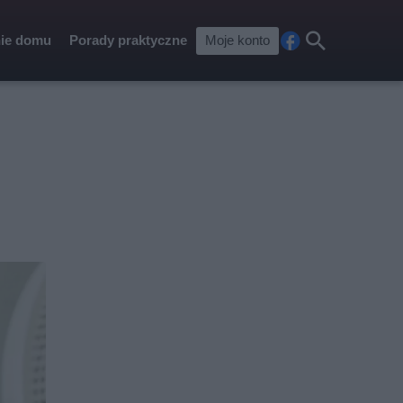
ie domu
Porady praktyczne
Moje konto
Fa
Szu
ceb
kaj
ook