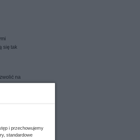
ymi
 się tak
ozwolić na
w
stęp i przechowujemy
ory, standardowe