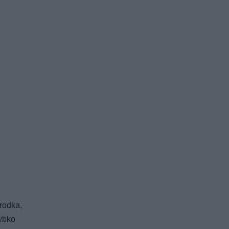
rodka,
zybko