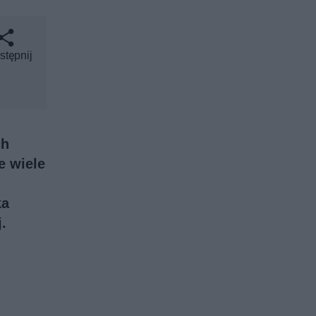
stępnij
ch
e wiele
ka
.