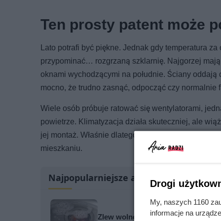
Ten prosty patent może 
Lato potrafi być piękne. Jednak gdy temperatura z
przypominać… rozgrzaną szklarnię. Najgorzej mają 
oknami wychodzącymi na południe. Ściany oddają ci
mocno, że trudno zasnąć, odpocząć czy normalnie 
Wiele osób próbuje ratować się wentylatorami, jedn
powietrze. Klimatyzacja działa skuteczniej, ale wi
jej montaż. Właśnie dlatego coraz więcej osób sz
mieszkaniu.
Najpopularniejsze artykuły
Drogi użytkown
My, naszych 1160 zau
informacje na urządze
Zlew wolno odprowadza wodę? Wyp