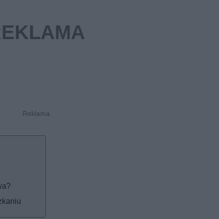
wa?
zkaniu