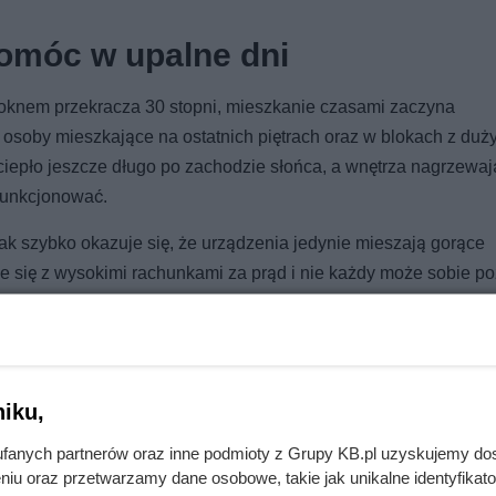
pomóc w upalne dni
a oknem przekracza 30 stopni, mieszkanie czasami zaczyna
osoby mieszkające na ostatnich piętrach oraz w blokach z duż
epło jeszcze długo po zachodzie słońca, a wnętrza nagrzewają
funkcjonować.
ak szybko okazuje się, że urządzenia jedynie mieszają gorące
ąże się z wysokimi rachunkami za prąd i nie każdy może sobie p
uka prostych, domowych sposobów na ograniczenie temperatury 
iku,
fanych partnerów oraz inne podmioty z Grupy KB.pl uzyskujemy do
niu oraz przetwarzamy dane osobowe, takie jak unikalne identyfikat
róbuj ten domowy patent, zanim wezwiesz fachowca