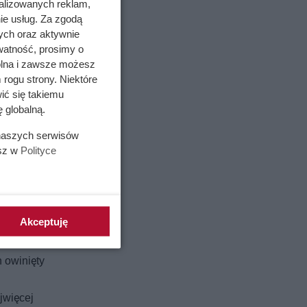
alizowanych reklam,
ie usług. Za zgodą
ych oraz aktywnie
watność, prosimy o
wolna i zawsze możesz
 rogu strony. Niektóre
ić się takiemu
 globalną.
 naszych serwisów
okazuje
esz w
Polityce
na
od
Akceptuję
 owinięty
jwięcej