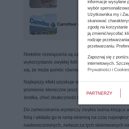
informacje wysyłane 
wybór spersonalizowan
Użytkownika my i Zau
skanować charakterys
Carrefour odpalił promocje: kawa 80
zgodę na korzystanie 
ją zmienić/wycofać kl
rodzaje przetwarzani
przetwarzaniu. Prefer
Niektóre rozwiązania są zaskakująco skuteczne, mim
Zapoznaj się z poniż
wykorzystanie zwykłej folii aluminiowej. Choć koj
internetowych. Szcze
Prywatności i Cookie
się, że może pomóc również podczas największych
Najlepszy efekt uzyskuje się, umieszczając folię po
promienie słoneczne jeszcze przed kontaktem z szyb
PARTNERZY
środka, choć skuteczność będzie nieco mniejsza.
Do zamocowania wystarczy zwykła taśma klejąca alb
folią i wkłada go w ramę okienną na czas największ
nasłonecznionych, zwłaszcza tych skierowanych na