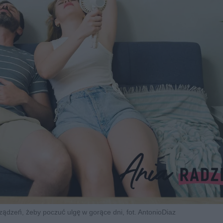
ądzeń, żeby poczuć ulgę w gorące dni, fot. AntonioDiaz