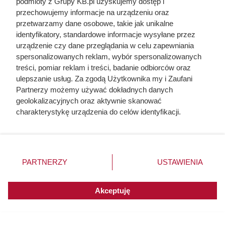
podmioty z Grupy KB.pl uzyskujemy dostęp i
przechowujemy informacje na urządzeniu oraz
przetwarzamy dane osobowe, takie jak unikalne
identyfikatory, standardowe informacje wysyłane przez
urządzenie czy dane przeglądania w celu zapewniania
spersonalizowanych reklam, wybór spersonalizowanych
treści, pomiar reklam i treści, badanie odbiorców oraz
ulepszanie usług. Za zgodą Użytkownika my i Zaufani
Partnerzy możemy używać dokładnych danych
geolokalizacyjnych oraz aktywnie skanować
Dziennikarze ujawnili
charakterystykę urządzenia do celów identyfikacji.
pochodzenie mięsa z Dino. Klienci
Ponieważ cenimy Twoją prywatność, prosimy o zgodę na
korzystanie z tych technologii poprzez kliknięcie
zaskoczeni
„Akceptuję”. Zgoda jest dobrowolna i zawsze możesz ją
zmienić/wycofać klikając przycisk ustawień prywatności
PARTNERZY
USTAWIENIA
znajdujący się w lewym dolnym rogu strony. Niektóre
rodzaje przetwarzania danych nie wymagają zgody
użytkownika, ale masz prawo sprzeciwić się takiemu
Akceptuję
przetwarzaniu. Preferencje będą miały zastosowania do
innych witryn posiadających zgodę globalną.