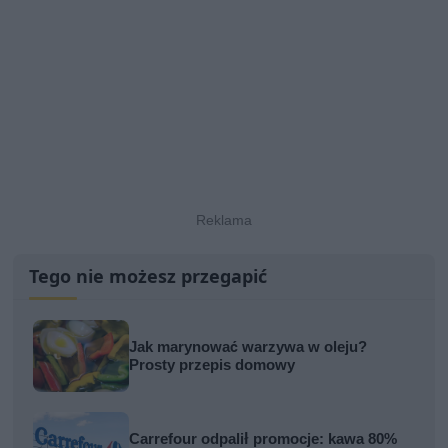
Tego nie możesz przegapić
Jak marynować warzywa w oleju?
Prosty przepis domowy
Carrefour odpalił promocje: kawa 80%