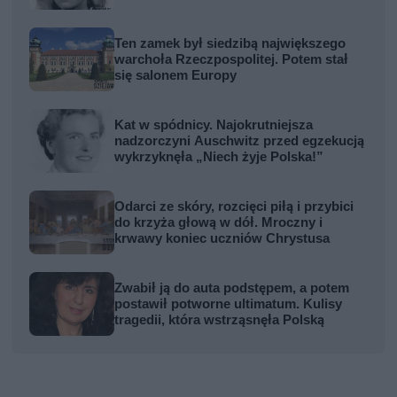
Ten zamek był siedzibą największego
warchoła Rzeczpospolitej. Potem stał
się salonem Europy
Kat w spódnicy. Najokrutniejsza
nadzorczyni Auschwitz przed egzekucją
wykrzyknęła „Niech żyje Polska!”
Odarci ze skóry, rozcięci piłą i przybici
do krzyża głową w dół. Mroczny i
krwawy koniec uczniów Chrystusa
Zwabił ją do auta podstępem, a potem
postawił potworne ultimatum. Kulisy
tragedii, która wstrząsnęła Polską