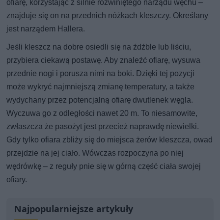
ofiarę, korzystając z silnie rozwiniętego narządu węchu –
znajduje się on na przednich nóżkach kleszczy. Określany
jest narządem Hallera.
Jeśli kleszcz na dobre osiedli się na źdźble lub liściu,
przybiera ciekawą postawę. Aby znaleźć ofiarę, wysuwa
przednie nogi i porusza nimi na boki. Dzięki tej pozycji
może wykryć najmniejszą zmianę temperatury, a także
wydychany przez potencjalną ofiarę dwutlenek węgla.
Wyczuwa go z odległości nawet 20 m. To niesamowite,
zwłaszcza że pasożyt jest przecież naprawdę niewielki.
Gdy tylko ofiara zbliży się do miejsca żerów kleszcza, owad
przejdzie na jej ciało. Wówczas rozpoczyna po niej
wędrówkę – z reguły pnie się w górną część ciała swojej
ofiary.
Najpopularniejsze artykuły