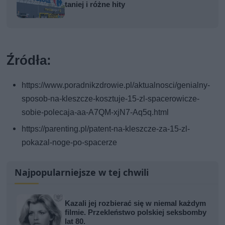
taniej i różne hity
Źródła:
https://www.poradnikzdrowie.pl/aktualnosci/genialny-
sposob-na-kleszcze-kosztuje-15-zl-spacerowicze-
sobie-polecaja-aa-A7QM-xjN7-Aq5q.html
https://parenting.pl/patent-na-kleszcze-za-15-zl-
pokazal-noge-po-spacerze
Najpopularniejsze w tej chwili
Kazali jej rozbierać się w niemal każdym
filmie. Przekleństwo polskiej seksbomby
lat 80.