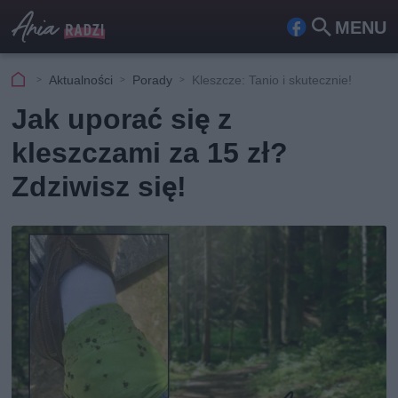
MENU
Fa
Szu
ceb
kaj
Aktualności
Porady
Kleszcze: Tanio i skutecznie!
ook
Jak uporać się z
kleszczami za 15 zł?
Zdziwisz się!