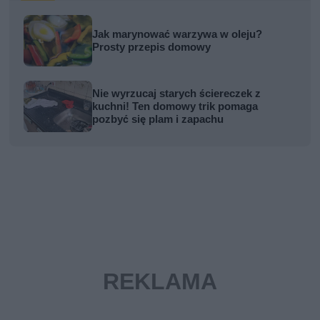
Jak marynować warzywa w oleju?
Prosty przepis domowy
Nie wyrzucaj starych ściereczek z
kuchni! Ten domowy trik pomaga
pozbyć się plam i zapachu