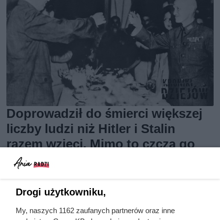
Doprowadził do śmierci większej
liczby ludzi niż Hitler i Stalin
razem wzięci. Mimo to czczą go
jako bohatera
Drogi użytkowniku,
My, naszych 1162 zaufanych partnerów oraz inne