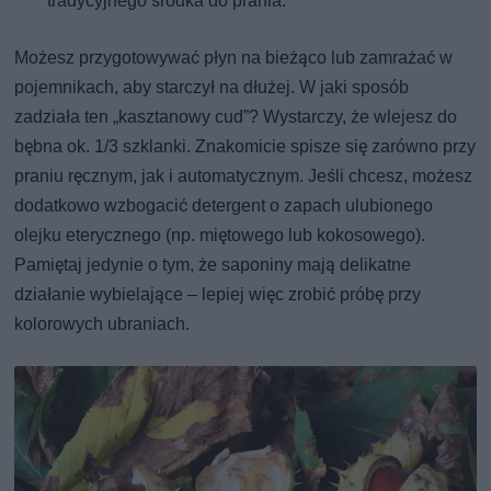
tradycyjnego środka do prania.
Możesz przygotowywać płyn na bieżąco lub zamrażać w
pojemnikach, aby starczył na dłużej. W jaki sposób
zadziała ten „kasztanowy cud”? Wystarczy, że wlejesz do
bębna ok. 1/3 szklanki. Znakomicie spisze się zarówno przy
praniu ręcznym, jak i automatycznym. Jeśli chcesz, możesz
dodatkowo wzbogacić detergent o zapach ulubionego
olejku eterycznego (np. miętowego lub kokosowego).
Pamiętaj jedynie o tym, że saponiny mają delikatne
działanie wybielające – lepiej więc zrobić próbę przy
kolorowych ubraniach.