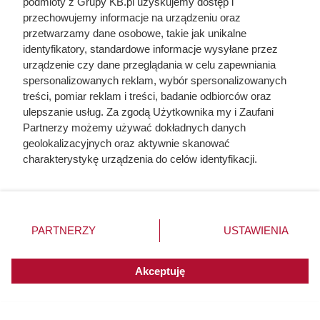
podmioty z Grupy KB.pl uzyskujemy dostęp i
jako bohatera
przechowujemy informacje na urządzeniu oraz
przetwarzamy dane osobowe, takie jak unikalne
identyfikatory, standardowe informacje wysyłane przez
urządzenie czy dane przeglądania w celu zapewniania
spersonalizowanych reklam, wybór spersonalizowanych
treści, pomiar reklam i treści, badanie odbiorców oraz
ulepszanie usług. Za zgodą Użytkownika my i Zaufani
Partnerzy możemy używać dokładnych danych
geolokalizacyjnych oraz aktywnie skanować
charakterystykę urządzenia do celów identyfikacji.
Ponieważ cenimy Twoją prywatność, prosimy o zgodę na
korzystanie z tych technologii poprzez kliknięcie
„Akceptuję”. Zgoda jest dobrowolna i zawsze możesz ją
zmienić/wycofać klikając przycisk ustawień prywatności
PARTNERZY
USTAWIENIA
znajdujący się w lewym dolnym rogu strony. Niektóre
Ten gatunek drewna daje
rodzaje przetwarzania danych nie wymagają zgody
użytkownika, ale masz prawo sprzeciwić się takiemu
Akceptuję
najwięcej ciepła, a Polacy rzadko
przetwarzaniu. Preferencje będą miały zastosowania do
go kupują. Prawdziwy król
innych witryn posiadających zgodę globalną.