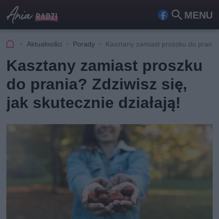
MENU
Fa
Szu
ceb
kaj
Aktualności
Porady
Kasztany zamiast proszku do prania
ook
Kasztany zamiast proszku
do prania? Zdziwisz się,
jak skutecznie działają!