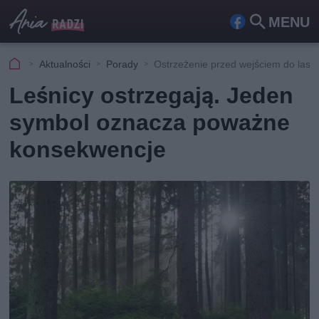
MENU
Fa
Szu
ceb
kaj
Aktualności
Porady
Ostrzeżenie przed wejściem do lasu
ook
Leśnicy ostrzegają. Jeden
symbol oznacza poważne
konsekwencje