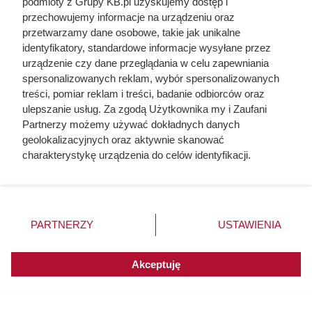
podmioty z Grupy KB.pl uzyskujemy dostęp i
przechowujemy informacje na urządzeniu oraz
Odarci ze skóry, rozcięci piłą i przybici do krzyża
przetwarzamy dane osobowe, takie jak unikalne
głową w dół. Mroczny i krwawy koniec uczniów
identyfikatory, standardowe informacje wysyłane przez
Chrystusa
urządzenie czy dane przeglądania w celu zapewniania
spersonalizowanych reklam, wybór spersonalizowanych
treści, pomiar reklam i treści, badanie odbiorców oraz
ulepszanie usług. Za zgodą Użytkownika my i Zaufani
Partnerzy możemy używać dokładnych danych
geolokalizacyjnych oraz aktywnie skanować
charakterystykę urządzenia do celów identyfikacji.
Ponieważ cenimy Twoją prywatność, prosimy o zgodę na
korzystanie z tych technologii poprzez kliknięcie
„Akceptuję”. Zgoda jest dobrowolna i zawsze możesz ją
zmienić/wycofać klikając przycisk ustawień prywatności
PARTNERZY
USTAWIENIA
znajdujący się w lewym dolnym rogu strony. Niektóre
rodzaje przetwarzania danych nie wymagają zgody
użytkownika, ale masz prawo sprzeciwić się takiemu
Akceptuję
przetwarzaniu. Preferencje będą miały zastosowania do
innych witryn posiadających zgodę globalną.