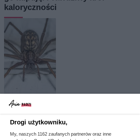
kaloryczności
Jedyny groźny pająk w Polsce
właśnie wchodzi do domów.
Drogi użytkowniku,
Polacy nie wiedzą, jak reagować
My, naszych 1162 zaufanych partnerów oraz inne