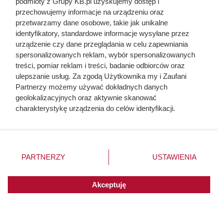
podmioty z Grupy KB.pl uzyskujemy dostęp i
przechowujemy informacje na urządzeniu oraz
przetwarzamy dane osobowe, takie jak unikalne
identyfikatory, standardowe informacje wysyłane przez
urządzenie czy dane przeglądania w celu zapewniania
spersonalizowanych reklam, wybór spersonalizowanych
treści, pomiar reklam i treści, badanie odbiorców oraz
ulepszanie usług. Za zgodą Użytkownika my i Zaufani
Partnerzy możemy używać dokładnych danych
geolokalizacyjnych oraz aktywnie skanować
charakterystykę urządzenia do celów identyfikacji.
Ponieważ cenimy Twoją prywatność, prosimy o zgodę na
korzystanie z tych technologii poprzez kliknięcie
„Akceptuję”. Zgoda jest dobrowolna i zawsze możesz ją
zmienić/wycofać klikając przycisk ustawień prywatności
Szyszki mają zaskakujące
PARTNERZY
USTAWIENIA
znajdujący się w lewym dolnym rogu strony. Niektóre
zastosowanie. Ogrodnicy dobrze
rodzaje przetwarzania danych nie wymagają zgody
o tym wiedzą
użytkownika, ale masz prawo sprzeciwić się takiemu
Akceptuję
przetwarzaniu. Preferencje będą miały zastosowania do
innych witryn posiadających zgodę globalną.