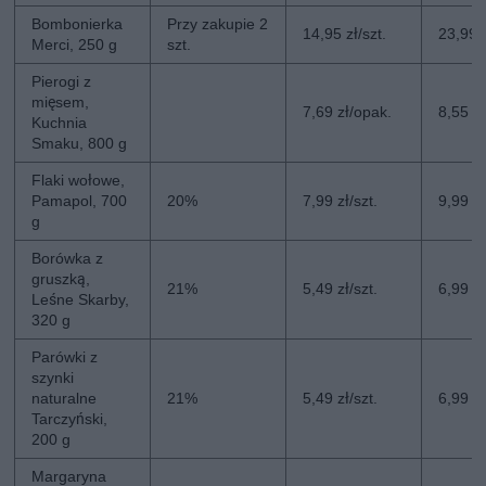
Bombonierka
Przy zakupie 2
14,95 zł/szt.
23,99 z
Merci, 250 g
szt.
Pierogi z
mięsem,
7,69 zł/opak.
8,55 z
Kuchnia
Smaku, 800 g
Flaki wołowe,
Pamapol, 700
20%
7,99 zł/szt.
9,99 zł
g
Borówka z
gruszką,
21%
5,49 zł/szt.
6,99 zł
Leśne Skarby,
320 g
Parówki z
szynki
naturalne
21%
5,49 zł/szt.
6,99 zł
Tarczyński,
200 g
Margaryna