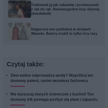
Traktowali ją jak zabawkę i przekazywali
z rąk do rąk. Niewiarygodne losy słynnej
skandalistki
Najgorsza noc poślubna w dziejach
Wawelu. Batory zrobił to tylko trzy razy
Czytaj także:
Zlew wolno odprowadza wodę? Wypróbuj ten
domowy patent, zanim wezwiesz fachowca
Nie wyrzucaj starych ściereczek z kuchni! Ten
domowy trik pomaga pozbyć się plam i zapachu