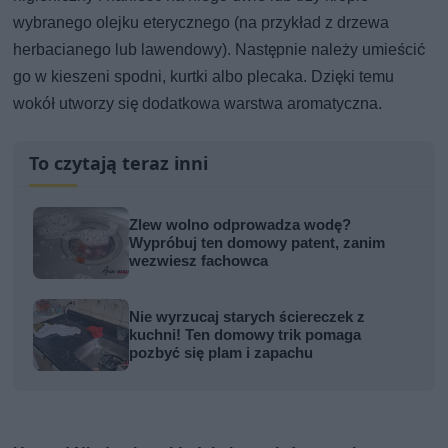
wybranego olejku eterycznego (na przykład z drzewa
herbacianego lub lawendowy). Następnie należy umieścić
go w kieszeni spodni, kurtki albo plecaka. Dzięki temu
wokół utworzy się dodatkowa warstwa aromatyczna.
To czytają teraz inni
Zlew wolno odprowadza wodę?
Wypróbuj ten domowy patent, zanim
wezwiesz fachowca
Nie wyrzucaj starych ściereczek z
kuchni! Ten domowy trik pomaga
pozbyć się plam i zapachu