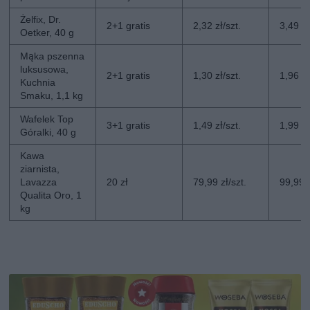
Żelfix, Dr.
2+1 gratis
2,32 zł/szt.
3,49 zł
Oetker, 40 g
Mąka pszenna
luksusowa,
2+1 gratis
1,30 zł/szt.
1,96 zł
Kuchnia
Smaku, 1,1 kg
Wafelek Top
3+1 gratis
1,49 zł/szt.
1,99 zł
Góralki, 40 g
Kawa
ziarnista,
Lavazza
20 zł
79,99 zł/szt.
99,99 z
Qualita Oro, 1
kg