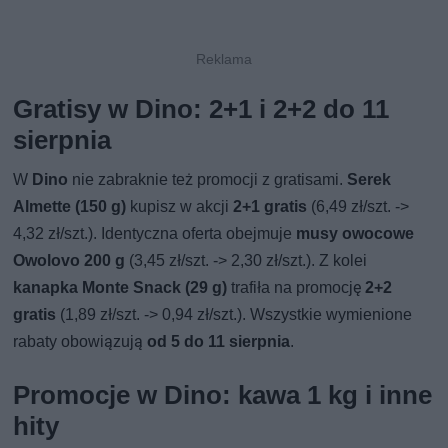
Gratisy w Dino: 2+1 i 2+2 do 11
sierpnia
W
Dino
nie zabraknie też promocji z gratisami.
Serek
Almette (150 g)
kupisz w akcji
2+1 gratis
(6,49 zł/szt. ->
4,32 zł/szt.). Identyczna oferta obejmuje
musy owocowe
Owolovo 200 g
(3,45 zł/szt. -> 2,30 zł/szt.). Z kolei
kanapka Monte Snack (29 g)
trafiła na promocję
2+2
gratis
(1,89 zł/szt. -> 0,94 zł/szt.). Wszystkie wymienione
rabaty obowiązują
od 5 do 11 sierpnia
.
Promocje w Dino: kawa 1 kg i inne
hity