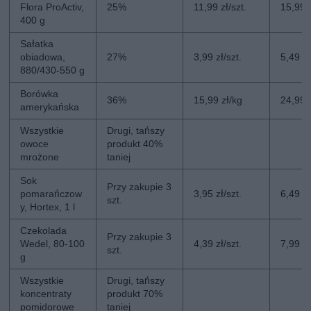
Flora ProActiv,
25%
11,99 zł/szt.
15,99 z
400 g
Sałatka
obiadowa,
27%
3,99 zł/szt.
5,49 zł
880/430-550 g
Borówka
36%
15,99 zł/kg
24,99 
amerykańska
Wszystkie
Drugi, tańszy
owoce
produkt 40%
mrożone
taniej
Sok
Przy zakupie 3
pomarańczow
3,95 zł/szt.
6,49 zł
szt.
y, Hortex, 1 l
Czekolada
Przy zakupie 3
Wedel, 80-100
4,39 zł/szt.
7,99 zł
szt.
g
Wszystkie
Drugi, tańszy
koncentraty
produkt 70%
pomidorowe
taniej