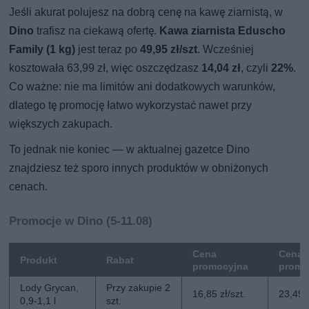
Jeśli akurat polujesz na dobrą cenę na kawę ziarnistą, w
Dino
trafisz na ciekawą ofertę.
Kawa ziarnista Eduscho
Family (1 kg)
jest teraz po
49,95 zł/szt
. Wcześniej
kosztowała 63,99 zł, więc oszczędzasz
14,04 zł
, czyli
22%
.
Co ważne: nie ma limitów ani dodatkowych warunków,
dlatego tę promocję łatwo wykorzystać nawet przy
większych zakupach.
To jednak nie koniec — w aktualnej gazetce Dino
znajdziesz też sporo innych produktów w obniżonych
cenach.
Promocje w Dino (5-11.08)
Cena
Cena 
Produkt
Rabat
promocyjna
promo
Lody Grycan,
Przy zakupie 2
16,85 zł/szt.
23,49 z
0,9-1,1 l
szt.