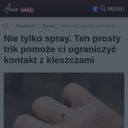
MENU
Fa
Szu
ceb
kaj
Aktualności
Porady
Naturalny sposób na kleszcze
ook
Nie tylko spray. Ten prosty
trik pomoże ci ograniczyć
kontakt z kleszczami