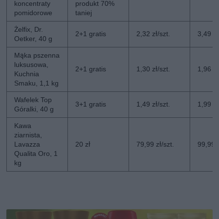
koncentraty
produkt 70%
pomidorowe
taniej
Żelfix, Dr.
2+1 gratis
2,32 zł/szt.
3,49 zł
Oetker, 40 g
Mąka pszenna
luksusowa,
2+1 gratis
1,30 zł/szt.
1,96 zł
Kuchnia
Smaku, 1,1 kg
Wafelek Top
3+1 gratis
1,49 zł/szt.
1,99 zł
Góralki, 40 g
Kawa
ziarnista,
Lavazza
20 zł
79,99 zł/szt.
99,99 z
Qualita Oro, 1
kg