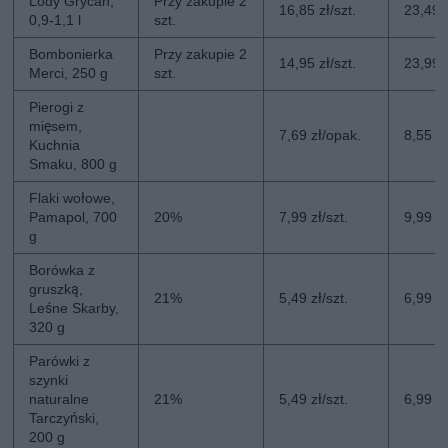
Lody Grycan,
Przy zakupie 2
16,85 zł/szt.
23,49 z
0,9-1,1 l
szt.
Bombonierka
Przy zakupie 2
14,95 zł/szt.
23,99 z
Merci, 250 g
szt.
Pierogi z
mięsem,
7,69 zł/opak.
8,55 z
Kuchnia
Smaku, 800 g
Flaki wołowe,
Pamapol, 700
20%
7,99 zł/szt.
9,99 zł
g
Borówka z
gruszką,
21%
5,49 zł/szt.
6,99 zł
Leśne Skarby,
320 g
Parówki z
szynki
naturalne
21%
5,49 zł/szt.
6,99 zł
Tarczyński,
200 g