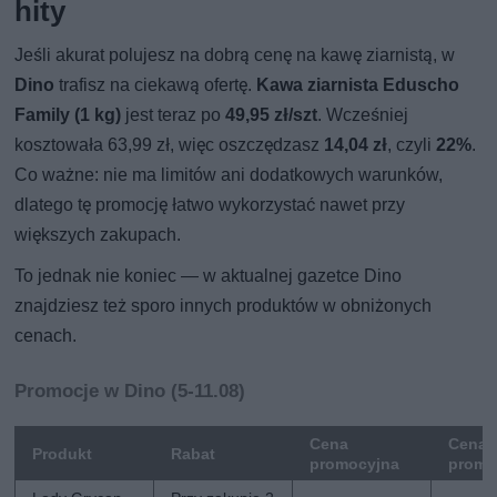
hity
Jeśli akurat polujesz na dobrą cenę na kawę ziarnistą, w
Dino
trafisz na ciekawą ofertę.
Kawa ziarnista Eduscho
Family (1 kg)
jest teraz po
49,95 zł/szt
. Wcześniej
kosztowała 63,99 zł, więc oszczędzasz
14,04 zł
, czyli
22%
.
Co ważne: nie ma limitów ani dodatkowych warunków,
dlatego tę promocję łatwo wykorzystać nawet przy
większych zakupach.
To jednak nie koniec — w aktualnej gazetce Dino
znajdziesz też sporo innych produktów w obniżonych
cenach.
Promocje w Dino (5-11.08)
Cena
Cena 
Produkt
Rabat
promocyjna
promo