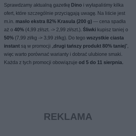
Sprawdzamy aktualną gazetkę
Dino
i wyłapaliśmy kilka
ofert, które szczególnie przyciągają uwagę. Na liście jest
m.in.
masło ekstra 82% Krasula (200 g)
— cena spadła
aż o
40%
(4,99 zł/szt. -> 2,99 zł/szt.).
Śliwki
kupisz taniej o
50%
(7,99 zł/kg -> 3,99 zł/kg). Do tego
wszystkie ciasta
instant
są w promocji „
drugi tańszy produkt 80% taniej
”,
więc warto porównać warianty i dobrać ulubione smaki.
Każda z tych promocji obowiązuje
od 5 do 11 sierpnia.