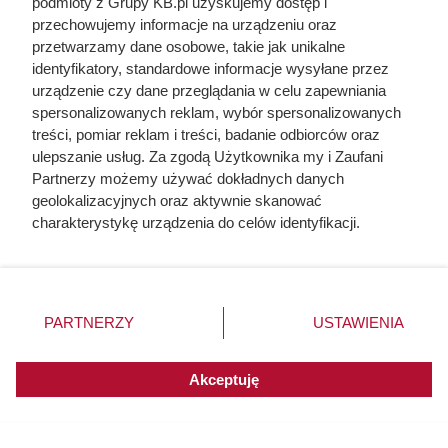
podmioty z Grupy KB.pl uzyskujemy dostęp i
pochodzenie mięsa z Dino. Klienci
przechowujemy informacje na urządzeniu oraz
przetwarzamy dane osobowe, takie jak unikalne
zaskoczeni
identyfikatory, standardowe informacje wysyłane przez
urządzenie czy dane przeglądania w celu zapewniania
spersonalizowanych reklam, wybór spersonalizowanych
treści, pomiar reklam i treści, badanie odbiorców oraz
ulepszanie usług. Za zgodą Użytkownika my i Zaufani
Partnerzy możemy używać dokładnych danych
geolokalizacyjnych oraz aktywnie skanować
charakterystykę urządzenia do celów identyfikacji.
Ponieważ cenimy Twoją prywatność, prosimy o zgodę na
korzystanie z tych technologii poprzez kliknięcie
„Akceptuję”. Zgoda jest dobrowolna i zawsze możesz ją
zmienić/wycofać klikając przycisk ustawień prywatności
PARTNERZY
USTAWIENIA
znajdujący się w lewym dolnym rogu strony. Niektóre
rodzaje przetwarzania danych nie wymagają zgody
użytkownika, ale masz prawo sprzeciwić się takiemu
Akceptuję
Herodot pisał o tym z
przetwarzaniu. Preferencje będą miały zastosowania do
przerażeniem. Każda kobieta
innych witryn posiadających zgodę globalną.