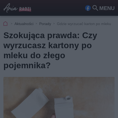
MENU
Fa
Szu
ceb
kaj
Aktualności
Porady
Gdzie wyrzucać karton po mleku
ook
Szokująca prawda: Czy
wyrzucasz kartony po
mleku do złego
pojemnika?