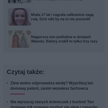
Miała 17 lat i zagrała całkowicie nagą
rolę. Dziś nikt by na to nie pozwolił
Najgorsza noc poślubna w dziejach
Wawelu. Batory zrobił to tylko trzy razy
Czytaj także:
Zlew wolno odprowadza wodę? Wypróbuj ten
domowy patent, zanim wezwiesz fachowca
Nie wyrzucaj starych ściereczek z kuchni! Ten
domowy trik pomaga pozbyć się plam i zapachu