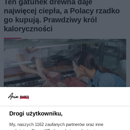
Ten gatunek drewna daje
najwięcej ciepła, a Polacy rzadko
go kupują. Prawdziwy król
kaloryczności
Drogi użytkowniku,
My, naszych 1162 zaufanych partnerów oraz inne
Dziennikarze ujawnili