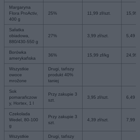
Margaryna
Flora ProActiv,
25%
11,99 zł/szt.
15,99 z
400 g
Sałatka
obiadowa,
27%
3,99 zł/szt.
5,49 zł
880/430-550 g
Borówka
36%
15,99 zł/kg
24,99 
amerykańska
Wszystkie
Drugi, tańszy
owoce
produkt 40%
mrożone
taniej
Sok
Przy zakupie 3
pomarańczow
3,95 zł/szt.
6,49 zł
szt.
y, Hortex, 1 l
Czekolada
Przy zakupie 3
Wedel, 80-100
4,39 zł/szt.
7,99 zł
szt.
g
Wszystkie
Drugi, tańszy