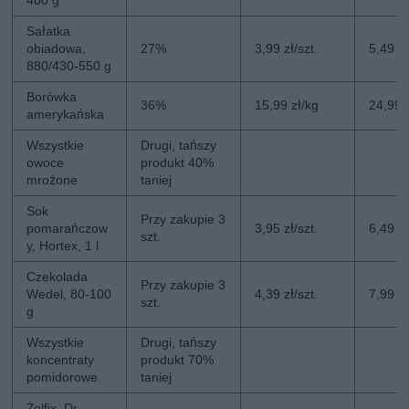
Sałatka
obiadowa,
27%
3,99 zł/szt.
5,49 zł
880/430-550 g
Borówka
36%
15,99 zł/kg
24,99 
amerykańska
Wszystkie
Drugi, tańszy
owoce
produkt 40%
mrożone
taniej
Sok
Przy zakupie 3
pomarańczow
3,95 zł/szt.
6,49 zł
szt.
y, Hortex, 1 l
Czekolada
Przy zakupie 3
Wedel, 80-100
4,39 zł/szt.
7,99 zł
szt.
g
Wszystkie
Drugi, tańszy
koncentraty
produkt 70%
pomidorowe
taniej
Żelfix, Dr.