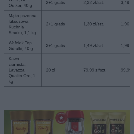
2+1 gratis
2,32 zł/szt.
3,49 zł
Oetker, 40 g
Mąka pszenna
luksusowa,
2+1 gratis
1,30 zł/szt.
1,96 zł
Kuchnia
Smaku, 1,1 kg
Wafelek Top
3+1 gratis
1,49 zł/szt.
1,99 zł
Góralki, 40 g
Kawa
ziarnista,
Lavazza
20 zł
79,99 zł/szt.
99,99 z
Qualita Oro, 1
kg