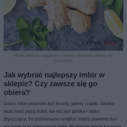
Młody imbir ma wyjątkowo cienką i delikatną skórkę, fot.
tycoon101
Jak wybrać najlepszy imbir w
sklepie? Czy zawsze się go
obiera?
Dobry imbir powinien być twardy, jędrny i ciężki. Skórka
musi mieć jasny kolor, ale też być gładka i lekko
błyszcząca. Po przełamaniu wnętrze imbiru powinno być
soczyste oraz intensywnie żółte. W sklepie omijaj korzenie