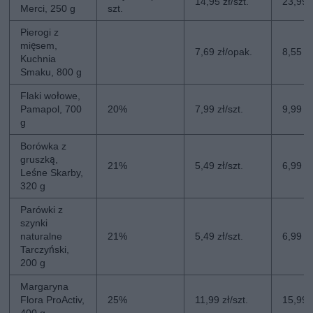
14,95 zł/szt.
23,99 z
Merci, 250 g
szt.
Pierogi z
mięsem,
7,69 zł/opak.
8,55 z
Kuchnia
Smaku, 800 g
Flaki wołowe,
Pamapol, 700
20%
7,99 zł/szt.
9,99 zł
g
Borówka z
gruszką,
21%
5,49 zł/szt.
6,99 zł
Leśne Skarby,
320 g
Parówki z
szynki
naturalne
21%
5,49 zł/szt.
6,99 zł
Tarczyński,
200 g
Margaryna
Flora ProActiv,
25%
11,99 zł/szt.
15,99 z
400 g