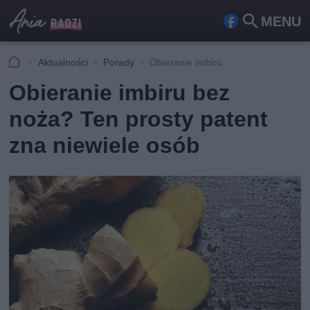
MENU
Fa
Szu
ceb
kaj
Aktualności
Porady
Obieranie imbiru
ook
Obieranie imbiru bez
noża? Ten prosty patent
zna niewiele osób