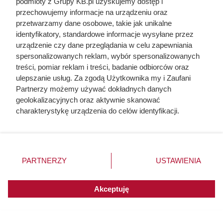
kaloryczności
podmioty z Grupy KB.pl uzyskujemy dostęp i
przechowujemy informacje na urządzeniu oraz
przetwarzamy dane osobowe, takie jak unikalne
identyfikatory, standardowe informacje wysyłane przez
urządzenie czy dane przeglądania w celu zapewniania
spersonalizowanych reklam, wybór spersonalizowanych
treści, pomiar reklam i treści, badanie odbiorców oraz
ulepszanie usług. Za zgodą Użytkownika my i Zaufani
Partnerzy możemy używać dokładnych danych
geolokalizacyjnych oraz aktywnie skanować
charakterystykę urządzenia do celów identyfikacji.
Ponieważ cenimy Twoją prywatność, prosimy o zgodę na
korzystanie z tych technologii poprzez kliknięcie
„Akceptuję”. Zgoda jest dobrowolna i zawsze możesz ją
zmienić/wycofać klikając przycisk ustawień prywatności
PARTNERZY
USTAWIENIA
znajdujący się w lewym dolnym rogu strony. Niektóre
Po 15 latach zdjęli fragment
rodzaje przetwarzania danych nie wymagają zgody
elewacji. To, co zastali pod
użytkownika, ale masz prawo sprzeciwić się takiemu
Akceptuję
styropianem, zaskoczyło nawet
przetwarzaniu. Preferencje będą miały zastosowania do
innych witryn posiadających zgodę globalną.
wykonawcę