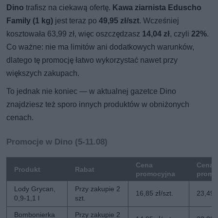
Dino
trafisz na ciekawą ofertę.
Kawa ziarnista Eduscho
Family (1 kg)
jest teraz po
49,95 zł/szt
. Wcześniej
kosztowała 63,99 zł, więc oszczędzasz
14,04 zł
, czyli
22%
.
Co ważne: nie ma limitów ani dodatkowych warunków,
dlatego tę promocję łatwo wykorzystać nawet przy
większych zakupach.
To jednak nie koniec — w aktualnej gazetce Dino
znajdziesz też sporo innych produktów w obniżonych
cenach.
Promocje w Dino (5-11.08)
Cena
Cena 
Produkt
Rabat
promocyjna
promo
Lody Grycan,
Przy zakupie 2
16,85 zł/szt.
23,49 z
0,9-1,1 l
szt.
Bombonierka
Przy zakupie 2