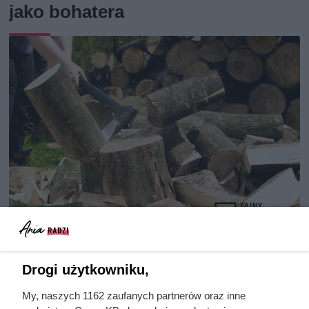
jako bohatera
Ten gatunek drewna daje
najwięcej ciepła, a Polacy rzadko
Drogi użytkowniku,
go kupują. Prawdziwy król
My, naszych 1162 zaufanych partnerów oraz inne