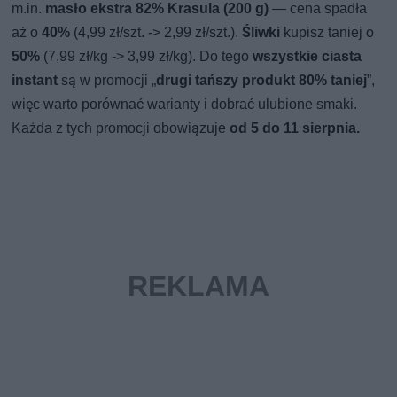
m.in.
masło ekstra 82% Krasula (200 g)
— cena spadła
aż o
40%
(4,99 zł/szt. -> 2,99 zł/szt.).
Śliwki
kupisz taniej o
50%
(7,99 zł/kg -> 3,99 zł/kg). Do tego
wszystkie ciasta
instant
są w promocji „
drugi tańszy produkt 80% taniej
”,
więc warto porównać warianty i dobrać ulubione smaki.
Każda z tych promocji obowiązuje
od 5 do 11 sierpnia.