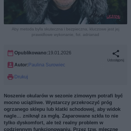
Aby metoda była skuteczna i bezpieczna, kluczowe jest jej
prawidłowe wykonanie, fot. adrianad
Opublikowano:
19.01.2026
Udostępnij
Autor:
Paulina Surowiec
Drukuj
Noszenie okularów w sezonie zimowym potrafi być
mocno uciążliwe. Wystarczy przekroczyć próg
ogrzanego sklepu lub klatki schodowej, aby widok
nagle… zniknął za mgłą. Zaparowane szkła to nie
tylko dyskomfort, ale też realny problem w
codziennym funkcjonowaniu. Przez tzw. mleczne