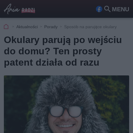
MENU
Fa
Szu
ceb
kaj
Aktualności
Porady
Sposób na parujące okulary
ook
Okulary parują po wejściu
do domu? Ten prosty
patent działa od razu