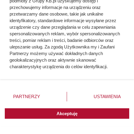
podmioty z Grupy KB.pl uzyskujemy dostęp i
przechowujemy informacje na urządzeniu oraz
przetwarzamy dane osobowe, takie jak unikalne
identyfikatory, standardowe informacje wysyłane przez
urządzenie czy dane przeglądania w celu zapewniania
spersonalizowanych reklam, wybór spersonalizowanych
treści, pomiar reklam i treści, badanie odbiorców oraz
ulepszanie usług. Za zgodą Użytkownika my i Zaufani
Partnerzy możemy używać dokładnych danych
geolokalizacyjnych oraz aktywnie skanować
charakterystykę urządzenia do celów identyfikacji.
Ponieważ cenimy Twoją prywatność, prosimy o zgodę na
korzystanie z tych technologii poprzez kliknięcie
Czytaj także:
„Akceptuję”. Zgoda jest dobrowolna i zawsze możesz ją
zmienić/wycofać klikając przycisk ustawień prywatności
Wybrali najmodniejsze płytki sezonu. Już po kilku
PARTNERZY
USTAWIENIA
znajdujący się w lewym dolnym rogu strony. Niektóre
miesiącach mieli ich dosyć
rodzaje przetwarzania danych nie wymagają zgody
użytkownika, ale masz prawo sprzeciwić się takiemu
Akceptuję
przetwarzaniu. Preferencje będą miały zastosowania do
Klimatyzacja nie dawała rady, poddasze
innych witryn posiadających zgodę globalną.
zamieniało się latem w saunę. Fachowiec szybko
znalazł przyczynę