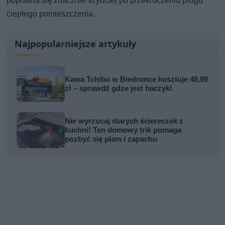
poprawia się znacznie szybciej po przekroczeniu progu
ciepłego pomieszczenia.
Najpopularniejsze artykuły
Kawa Tchibo w Biedronce kosztuje 49,99
zł – sprawdź gdze jest haczyk!
Nie wyrzucaj starych ściereczek z
kuchni! Ten domowy trik pomaga
pozbyć się plam i zapachu