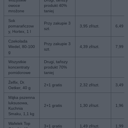
owoce
produkt 40%
mrożone
taniej
Sok
Przy zakupie 3
pomarańczow
3,95 zł/szt.
6,49 zł
szt.
y, Hortex, 1 l
Czekolada
Przy zakupie 3
Wedel, 80-100
4,39 zł/szt.
7,99 zł
szt.
g
Wszystkie
Drugi, tańszy
koncentraty
produkt 70%
pomidorowe
taniej
Żelfix, Dr.
2+1 gratis
2,32 zł/szt.
3,49 zł
Oetker, 40 g
Mąka pszenna
luksusowa,
2+1 gratis
1,30 zł/szt.
1,96 zł
Kuchnia
Smaku, 1,1 kg
Wafelek Top
3+1 gratis
1,49 zł/szt.
1,99 zł