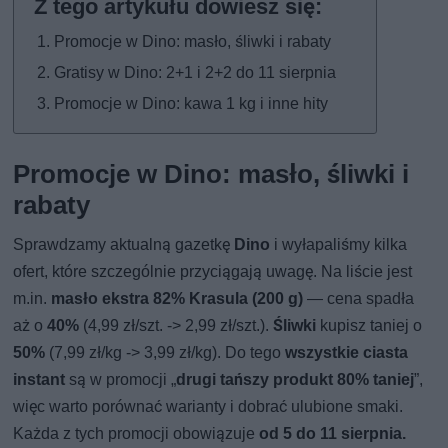
Promocje w Dino: masło, śliwki i rabaty
Gratisy w Dino: 2+1 i 2+2 do 11 sierpnia
Promocje w Dino: kawa 1 kg i inne hity
Promocje w Dino: masło, śliwki i
rabaty
Sprawdzamy aktualną gazetkę
Dino
i wyłapaliśmy kilka
ofert, które szczególnie przyciągają uwagę. Na liście jest
m.in.
masło ekstra 82% Krasula (200 g)
— cena spadła
aż o
40%
(4,99 zł/szt. -> 2,99 zł/szt.).
Śliwki
kupisz taniej o
50%
(7,99 zł/kg -> 3,99 zł/kg). Do tego
wszystkie ciasta
instant
są w promocji „
drugi tańszy produkt 80% taniej
”,
więc warto porównać warianty i dobrać ulubione smaki.
Każda z tych promocji obowiązuje
od 5 do 11 sierpnia.