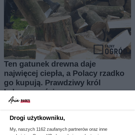
Ten gatunek drewna daje
najwięcej ciepła, a Polacy rzadko
go kupują. Prawdziwy król
kaloryczności
Drogi użytkowniku,
My, naszych 1162 zaufanych partnerów oraz inne