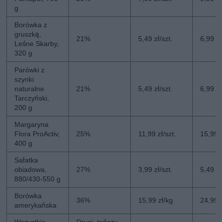
g
Borówka z
gruszką,
21%
5,49 zł/szt.
6,99 zł
Leśne Skarby,
320 g
Parówki z
szynki
naturalne
21%
5,49 zł/szt.
6,99 zł
Tarczyński,
200 g
Margaryna
Flora ProActiv,
25%
11,99 zł/szt.
15,99 z
400 g
Sałatka
obiadowa,
27%
3,99 zł/szt.
5,49 zł
880/430-550 g
Borówka
36%
15,99 zł/kg
24,99 
amerykańska
Wszystkie
Drugi, tańszy