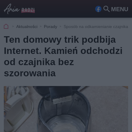
MENU
Fa
Szu
ceb
kaj
Aktualności
Porady
Sposób na odkamienianie czajnika
ook
Ten domowy trik podbija
Internet. Kamień odchodzi
od czajnika bez
szorowania