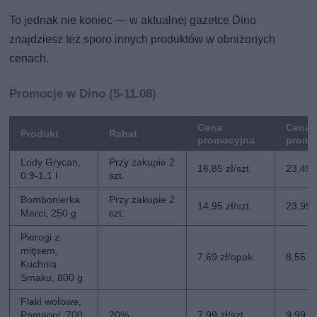
To jednak nie koniec — w aktualnej gazetce Dino
znajdziesz też sporo innych produktów w obniżonych
cenach.
Promocje w Dino (5-11.08)
Cena
Cena 
Produkt
Rabat
promocyjna
promo
Lody Grycan,
Przy zakupie 2
16,85 zł/szt.
23,49 z
0,9-1,1 l
szt.
Bombonierka
Przy zakupie 2
14,95 zł/szt.
23,99 z
Merci, 250 g
szt.
Pierogi z
mięsem,
7,69 zł/opak.
8,55 z
Kuchnia
Smaku, 800 g
Flaki wołowe,
Pamapol, 700
20%
7,99 zł/szt.
9,99 zł