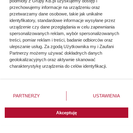
podmioty z Grupy KB.pl uzyskujemy dostęp i
przechowujemy informacje na urządzeniu oraz
przetwarzamy dane osobowe, takie jak unikalne
identyfikatory, standardowe informacje wysyłane przez
urządzenie czy dane przeglądania w celu zapewniania
spersonalizowanych reklam, wybór spersonalizowanych
treści, pomiar reklam i treści, badanie odbiorców oraz
ulepszanie usług. Za zgodą Użytkownika my i Zaufani
Partnerzy możemy używać dokładnych danych
Szyszki w ogrodzie działają jak
geolokalizacyjnych oraz aktywnie skanować
złoto – 10 zastosowań, o których
charakterystykę urządzenia do celów identyfikacji.
Ponieważ cenimy Twoją prywatność, prosimy o zgodę na
nie miałeś pojęcia
korzystanie z tych technologii poprzez kliknięcie
„Akceptuję”. Zgoda jest dobrowolna i zawsze możesz ją
zmienić/wycofać klikając przycisk ustawień prywatności
PARTNERZY
USTAWIENIA
znajdujący się w lewym dolnym rogu strony. Niektóre
rodzaje przetwarzania danych nie wymagają zgody
użytkownika, ale masz prawo sprzeciwić się takiemu
Akceptuję
przetwarzaniu. Preferencje będą miały zastosowania do
innych witryn posiadających zgodę globalną.