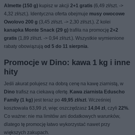
Almette (150 g)
kupisz w akcji
2+1 gratis
(6,49 zł/szt. ->
4,32 zł/szt.). Identyczna oferta obejmuje
musy owocowe
Owolovo 200 g
(3,45 zł/szt. -> 2,30 zł/szt.). Z kolei
kanapka Monte Snack (29 g)
trafiła na promocję
2+2
gratis
(1,89 zł/szt. -> 0,94 zł/szt.). Wszystkie wymienione
rabaty obowiązują
od 5 do 11 sierpnia
.
Promocje w Dino: kawa 1 kg i inne
hity
Jeśli akurat polujesz na dobrą cenę na kawę ziarnistą, w
Dino
trafisz na ciekawą ofertę.
Kawa ziarnista Eduscho
Family (1 kg)
jest teraz po
49,95 zł/szt
. Wcześniej
kosztowała 63,99 zł, więc oszczędzasz
14,04 zł
, czyli
22%
.
Co ważne: nie ma limitów ani dodatkowych warunków,
dlatego tę promocję łatwo wykorzystać nawet przy
większych zakupach.