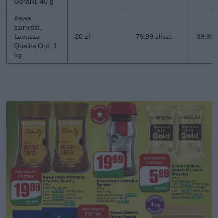
Góralki, 40 g
Kawa
ziarnista,
Lavazza
20 zł
79,99 zł/szt.
99,99 z
Qualita Oro, 1
kg