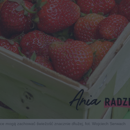
ce mogą zachować świeżość znacznie dłużej, fot. Wojciech Serwach