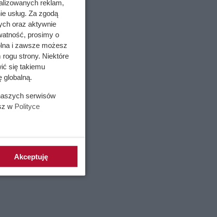
alizowanych reklam,
ie usług. Za zgodą
ych oraz aktywnie
watność, prosimy o
wolna i zawsze możesz
 rogu strony. Niektóre
ić się takiemu
 globalną.
ejsca i
 to
 naszych serwisów
esz w
Polityce
ejny
ostawić
Akceptuję