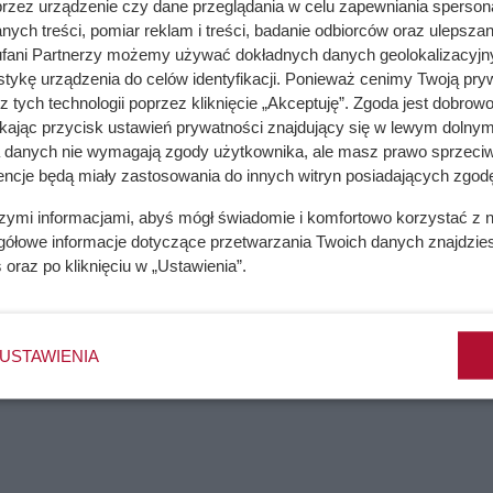
przez urządzenie czy dane przeglądania w celu zapewniania sperson
ych treści, pomiar reklam i treści, badanie odbiorców oraz ulepszan
fani Partnerzy możemy używać dokładnych danych geolokalizacyjn
zyny, objawy, leczenie
tykę urządzenia do celów identyfikacji. Ponieważ cenimy Twoją pry
z tych technologii poprzez kliknięcie „Akceptuję”. Zgoda jest dobro
ikając przycisk ustawień prywatności znajdujący się w lewym dolnym
a danych nie wymagają zgody użytkownika, ale masz prawo sprzeciw
encje będą miały zastosowania do innych witryn posiadających zgodę
ednym lub dwóch dniach pojawiają się mokre plamy, miękkie mi
truskawek nie należy myć od razu po zakupie
. Najlepiej robić
szymi informacjami, abyś mógł świadomie i komfortowo korzystać z
deseru.
gółowe informacje dotyczące przetwarzania Twoich danych znajdzi
s
oraz po kliknięciu w „Ustawienia”.
 od razu je usuwa, aby owoce były gotowe do jedzenia. To kol
bciej chłonie wilgoć i zaczyna psuć się od środka. Najlepiej z
USTAWIENIA