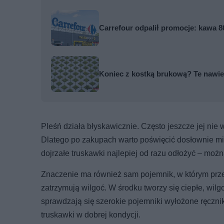
Carrefour odpalił promocje: kawa 80
Koniec z kostką brukową? Te nawier
Pleśń działa błyskawicznie. Często jeszcze jej nie 
Dlatego po zakupach warto poświęcić dosłownie mi
dojrzałe truskawki najlepiej od razu odłożyć – moż
Znaczenie ma również sam pojemnik, w którym prze
zatrzymują wilgoć. W środku tworzy się ciepłe, wilgo
sprawdzają się szerokie pojemniki wyłożone ręczn
truskawki w dobrej kondycji.