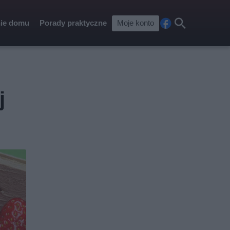
ie domu
Porady praktyczne
Moje konto
Fa
Szu
ceb
kaj
ook
j