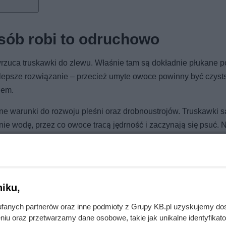
osób robi to odruchowo
wrzuca truskawki do zlewu. Właśnie tam są dokładnie płukane 
ajlepsze rozwiązanie – przecież umyte owoce powinny być czysts
lem.
e warunki do rozwoju pleśni oraz drobnoustrojów. Truskawki s
nie wodę, przez co owoce tracą jędrność i zaczynają się psuć. 
ocznie.
iku,
fanych partnerów oraz inne podmioty z Grupy KB.pl uzyskujemy do
róbuj ten domowy patent, zanim wezwiesz fachowca
niu oraz przetwarzamy dane osobowe, takie jak unikalne identyfikat