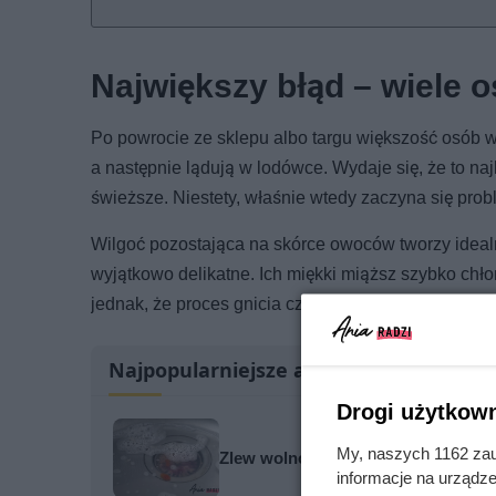
Największy błąd – wiele 
Po powrocie ze sklepu albo targu większość osób 
a następnie lądują w lodówce. Wydaje się, że to n
świeższe. Niestety, właśnie wtedy zaczyna się prob
Wilgoć pozostająca na skórce owoców tworzy idealn
wyjątkowo delikatne. Ich miękki miąższ szybko chło
jednak, że proces gnicia często zaczyna się niewid
Najpopularniejsze artykuły
Drogi użytkown
My, naszych 1162 zau
Zlew wolno odprowadza wodę? Wyp
informacje na urządze