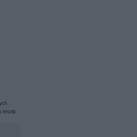
nych
 resztę.