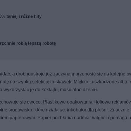
% taniej i różne hity
zchnie robią lepszą robotę
widać, a drobnoustroje już zaczynają przenosić się na kolejne 
nutę na szybką selekcję truskawek. Miękkie, uszkodzone albo
na wykorzystać je do koktajlu, musu albo dżemu.
chowuje się owoce. Plastikowe opakowania i foliowe reklamó
tne środowisko, które działa jak inkubator dla pleśni. Znacznie 
ikiem papierowym. Papier pochłania nadmiar wilgoci i pomaga 