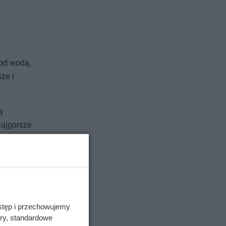
pod wodą,
ze i
ą
Najgorsze
stęp i przechowujemy
ory, standardowe