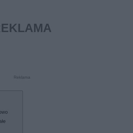
howo
ałe