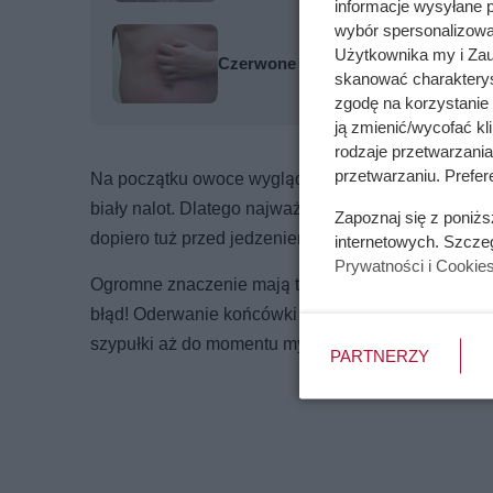
informacje wysyłane 
wybór spersonalizowan
Użytkownika my i Zau
Czerwone plamy na brzuchu - przyc
skanować charakterys
zgodę na korzystanie 
ją zmienić/wycofać kl
rodzaje przetwarzani
przetwarzaniu. Prefer
Na początku owoce wyglądają dobrze. Dopiero po j
biały nalot. Dlatego najważniejsza zasada brzmi –
Zapoznaj się z poniż
dopiero tuż przed jedzeniem albo przygotowaniem 
internetowych. Szcze
Prywatności i Cookie
Ogromne znaczenie mają także szypułki. Wiele osób
błąd! Oderwanie końcówki sprawia, że truskawka szy
szypułki aż do momentu mycia.
PARTNERZY