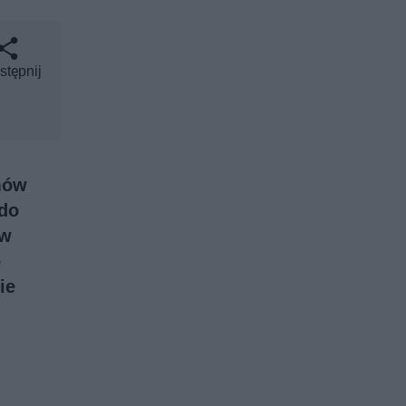
stępnij
amów
 do
 w
o
ie