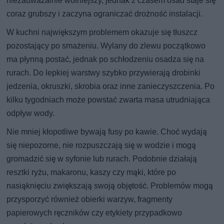
niezauważalnie wolniejszy, jednak z czasem osad staje się
coraz grubszy i zaczyna ograniczać drożność instalacji.
W kuchni największym problemem okazuje się tłuszcz
pozostający po smażeniu. Wylany do zlewu początkowo
ma płynną postać, jednak po schłodzeniu osadza się na
rurach. Do lepkiej warstwy szybko przywierają drobinki
jedzenia, okruszki, skrobia oraz inne zanieczyszczenia. Po
kilku tygodniach może powstać zwarta masa utrudniająca
odpływ wody.
Nie mniej kłopotliwe bywają fusy po kawie. Choć wydają
się niepozorne, nie rozpuszczają się w wodzie i mogą
gromadzić się w syfonie lub rurach. Podobnie działają
resztki ryżu, makaronu, kaszy czy mąki, które po
nasiąknięciu zwiększają swoją objętość. Problemów mogą
przysporzyć również obierki warzyw, fragmenty
papierowych ręczników czy etykiety przypadkowo