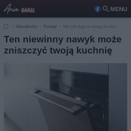
MENU
Fa
Szu
ceb
kaj
Aktualności
Porady
Nie rób tego w swojej kuchni
ook
Ten niewinny nawyk może
zniszczyć twoją kuchnię