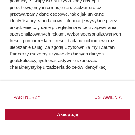
podmioty z Grupy KB.pl uzyskujemy dostęp i
przechowujemy informacje na urządzeniu oraz
przetwarzamy dane osobowe, takie jak unikalne
identyfikatory, standardowe informacje wysyłane przez
urządzenie czy dane przeglądania w celu zapewniania
spersonalizowanych reklam, wybór spersonalizowanych
treści, pomiar reklam i treści, badanie odbiorców oraz
Kominiarze przestrzegają przed
ulepszanie usług. Za zgodą Użytkownika my i Zaufani
Partnerzy możemy używać dokładnych danych
tym błędem w czasie palenia w
geolokalizacyjnych oraz aktywnie skanować
kominku. Komin błyskawicznie
charakterystykę urządzenia do celów identyfikacji.
Ponieważ cenimy Twoją prywatność, prosimy o zgodę na
pokrywa się smołą
korzystanie z tych technologii poprzez kliknięcie
„Akceptuję”. Zgoda jest dobrowolna i zawsze możesz ją
zmienić/wycofać klikając przycisk ustawień prywatności
PARTNERZY
USTAWIENIA
znajdujący się w lewym dolnym rogu strony. Niektóre
rodzaje przetwarzania danych nie wymagają zgody
użytkownika, ale masz prawo sprzeciwić się takiemu
Akceptuję
przetwarzaniu. Preferencje będą miały zastosowania do
innych witryn posiadających zgodę globalną.