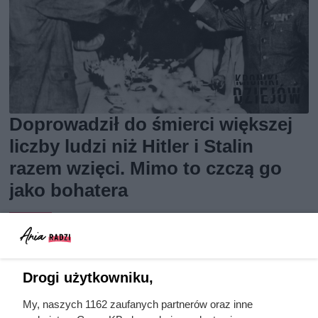
Doprowadził do śmierci większej
liczby ludzi niż Hitler i Stalin
razem wzięci. Mimo to czczą go
jako bohatera
Drogi użytkowniku,
My, naszych 1162 zaufanych partnerów oraz inne