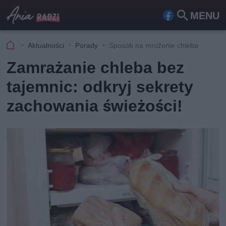
MENU
Fa
Szu
ceb
kaj
Aktualności
Porady
Sposób na mrożenie chleba
ook
Zamrażanie chleba bez
tajemnic: odkryj sekrety
zachowania świeżości!