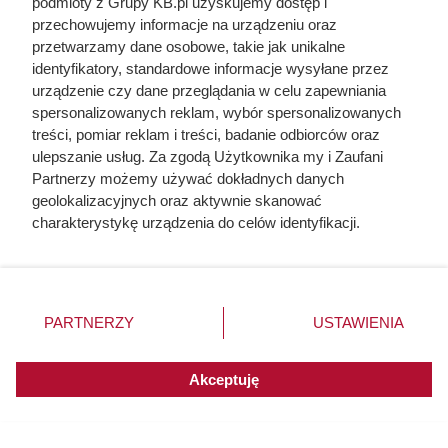
podmioty z Grupy KB.pl uzyskujemy dostęp i
przechowujemy informacje na urządzeniu oraz
przetwarzamy dane osobowe, takie jak unikalne
identyfikatory, standardowe informacje wysyłane przez
Ten gatunek drewna daje
urządzenie czy dane przeglądania w celu zapewniania
najwięcej ciepła, a Polacy rzadko
spersonalizowanych reklam, wybór spersonalizowanych
treści, pomiar reklam i treści, badanie odbiorców oraz
go kupują. Prawdziwy król
ulepszanie usług. Za zgodą Użytkownika my i Zaufani
kaloryczności
Partnerzy możemy używać dokładnych danych
geolokalizacyjnych oraz aktywnie skanować
charakterystykę urządzenia do celów identyfikacji.
Ponieważ cenimy Twoją prywatność, prosimy o zgodę na
korzystanie z tych technologii poprzez kliknięcie
„Akceptuję”. Zgoda jest dobrowolna i zawsze możesz ją
zmienić/wycofać klikając przycisk ustawień prywatności
PARTNERZY
USTAWIENIA
znajdujący się w lewym dolnym rogu strony. Niektóre
rodzaje przetwarzania danych nie wymagają zgody
użytkownika, ale masz prawo sprzeciwić się takiemu
Akceptuję
przetwarzaniu. Preferencje będą miały zastosowania do
innych witryn posiadających zgodę globalną.