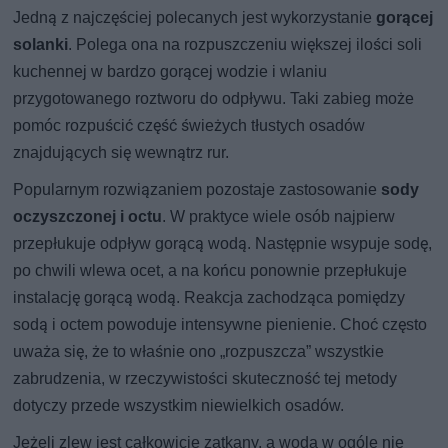
Jedną z najczęściej polecanych jest wykorzystanie
gorącej
solanki
. Polega ona na rozpuszczeniu większej ilości soli
kuchennej w bardzo gorącej wodzie i wlaniu
przygotowanego roztworu do odpływu. Taki zabieg może
pomóc rozpuścić część świeżych tłustych osadów
znajdujących się wewnątrz rur.
Popularnym rozwiązaniem pozostaje zastosowanie
sody
oczyszczonej i octu
. W praktyce wiele osób najpierw
przepłukuje odpływ gorącą wodą. Następnie wsypuje sodę,
po chwili wlewa ocet, a na końcu ponownie przepłukuje
instalację gorącą wodą. Reakcja zachodząca pomiędzy
sodą i octem powoduje intensywne pienienie. Choć często
uważa się, że to właśnie ono „rozpuszcza” wszystkie
zabrudzenia, w rzeczywistości skuteczność tej metody
dotyczy przede wszystkim niewielkich osadów.
Jeżeli zlew jest całkowicie zatkany, a woda w ogóle nie