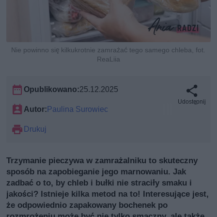
Nie powinno się kilkukrotnie zamrażać tego samego chleba, fot.
ReaLiia
Opublikowano:
25.12.2025
Udostępnij
Autor:
Paulina Surowiec
Drukuj
Trzymanie pieczywa w zamrażalniku to skuteczny
sposób na zapobieganie jego marnowaniu. Jak
zadbać o to, by chleb i bułki nie straciły smaku i
jakości? Istnieje kilka metod na to! Interesujące jest,
że odpowiednio zapakowany bochenek po
rozmrożeniu może być nie tylko smaczny, ale także