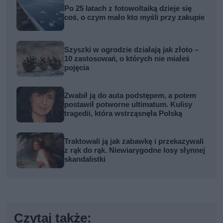
Po 25 latach z fotowoltaiką dzieje się
coś, o czym mało kto myśli przy zakupie
Szyszki w ogrodzie działają jak złoto –
10 zastosowań, o których nie miałeś
pojęcia
Zwabił ją do auta podstępem, a potem
postawił potworne ultimatum. Kulisy
tragedii, która wstrząsnęła Polską
Traktowali ją jak zabawkę i przekazywali
z rąk do rąk. Niewiarygodne losy słynnej
skandalistki
Czytaj także: