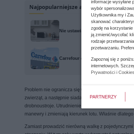
informacje wysyłane 
Najpopularniejsze artykuły
wybór spersonalizowan
Użytkownika my i Zau
skanować charakterys
zgodę na korzystanie 
Nie ustawiaj tu mikrofalówki! Ten 
ją zmienić/wycofać kl
rodzaje przetwarzani
przetwarzaniu. Prefer
Carrefour odpalił promocje: kawa 80
Zapoznaj się z poniż
internetowych. Szcze
Prywatności i Cookie
Problem nie ogranicza się wyłącznie do dyskomfor
PARTNERZY
zwierząt, a następnie siadają na żywności czy pow
drobnoustroje. Utrudnieniem jest także ich sposób p
manewry i zmieniają kierunek lotu. Właśnie dlatego
Zamiast prowadzić nierówną walkę z pojedynczymi o