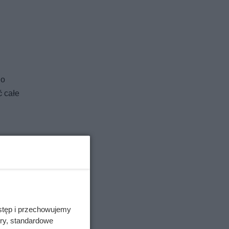
do
ć całe
e są
stęp i przechowujemy
głości.
ory, standardowe