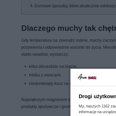
Domowe sposoby, które skutecznie odstras
Dlaczego muchy tak chęt
Gdy temperatura na zewnątrz rośnie, muchy zaczyn
pożywienia i odpowiednie warunki do życia. Miesz
stado owadów, wystarczy:
kilka okruszków na blacie,
miska z owocami,
niedomknięty kosz na śmieci.
Drogi użytkown
Największym magnesem są kuchnie. Właśnie w tyc
My, naszych 1162 zau
produkty spożywcze i gromadzą się resztki jedzeni
informacje na urządze