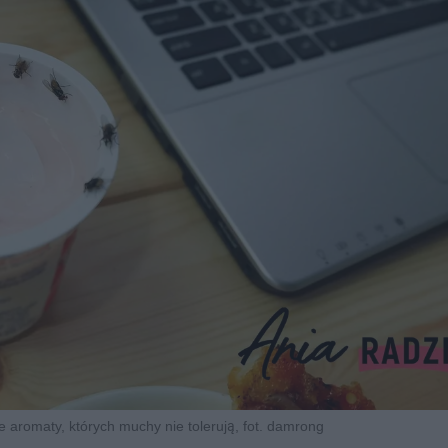
 aromaty, których muchy nie tolerują, fot. damrong