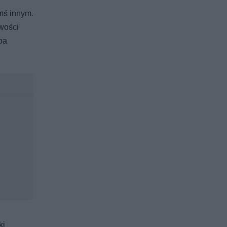
mś innym.
wości
ba
ki