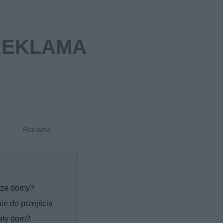
sze domy?
ie do przejścia
ały dom?