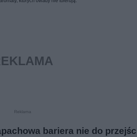
romaty, których owady nie tolerują.
apachowa bariera nie do przejśc