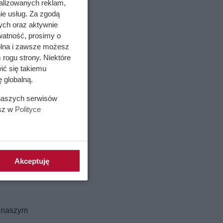
alizowanych reklam,
ie usług. Za zgodą
ych oraz aktywnie
watność, prosimy o
wolna i zawsze możesz
 rogu strony. Niektóre
ić się takiemu
 globalną.
 naszych serwisów
esz w
Polityce
ami
Akceptuję
raz inne
wałtowne
w naszym