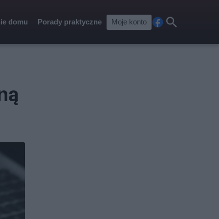
ie domu
Porady praktyczne
Moje konto
Fa
Szu
ceb
kaj
ook
ną