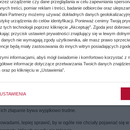
przez urządzenie czy dane przeglądania w celu zapewniania sperson
ych treści, pomiar reklam i treści, badanie odbiorców oraz ulepszan
fani Partnerzy możemy używać dokładnych danych geolokalizacyjn
tykę urządzenia do celów identyfikacji. Ponieważ cenimy Twoją pry
z tych technologii poprzez kliknięcie „Akceptuję”. Zgoda jest dobro
błąd może utrudniać gotowanie
ikając przycisk ustawień prywatności znajdujący się w lewym dolnym
a danych nie wymagają zgody użytkownika, ale masz prawo sprzeciw
encje będą miały zastosowania do innych witryn posiadających zgodę
% taniej i różne hity
szymi informacjami, abyś mógł świadomie i komfortowo korzystać z
gółowe informacje dotyczące przetwarzania Twoich danych znajdzi
s
oraz po kliknięciu w „Ustawienia”.
tu. Owady te przemieszczają się pomiędzy odpadkami i odchod
USTAWIENIA
ierzchniach roboczych. W ten sposób mogą przenosić bakterie o
oruszania się. Muchy nie lecą po linii prostej, lecz wykonują g
 ich złapanie bywa wyjątkowo trudne.
wadami, lepiej sprawić, by w ogóle nie chciały pojawiać się 