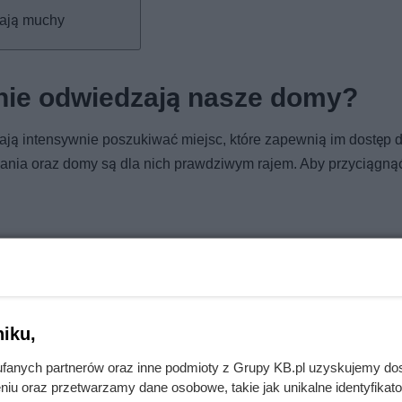
zają muchy
nie odwiedzają nasze domy?
ają intensywnie poszukiwać miejsc, które zapewnią im dostęp 
kania oraz domy są dla nich prawdziwym rajem. Aby przyciągną
iku,
h pomieszczeniach unoszą się aromaty potraw, przechowywan
fanych partnerów oraz inne podmioty z Grupy KB.pl uzyskujemy do
a. Muchy bez trudu wyczuwają takie zapachy nawet z dużej odle
niu oraz przetwarzamy dane osobowe, takie jak unikalne identyfikat