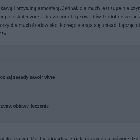
kawą i przytulną atmosferą. Jednak dla much jest zupełnie czy
żniąco i skutecznie zaburza orientację owadów. Podobne właści
orzy dla much środowisko, którego starają się unikać. Łącząc o
szy.
oznaj zasady savoir vivre
zyny, objawy, leczenie
bko i łatwo. Muchy odnajdują źródła pożywienia głównie dzię