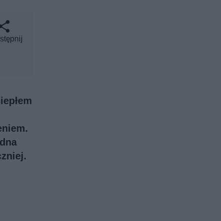
stępnij
ciepłem
eniem.
edna
zniej.