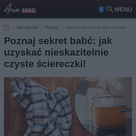
MENU
Fa
Szu
ceb
kaj
Aktualności
Porady
Gotowanie ścierek dla czystości
ook
Poznaj sekret babć: jak
uzyskać nieskazitelnie
czyste ściereczki!