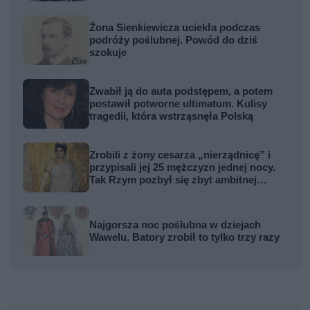
Żona Sienkiewicza uciekła podczas
podróży poślubnej. Powód do dziś
szokuje
Zwabił ją do auta podstępem, a potem
postawił potworne ultimatum. Kulisy
tragedii, która wstrząsnęła Polską
Zrobili z żony cesarza „nierządnicę” i
przypisali jej 25 mężczyzn jednej nocy.
Tak Rzym pozbył się zbyt ambitnej
kobiety
Najgorsza noc poślubna w dziejach
Wawelu. Batory zrobił to tylko trzy razy