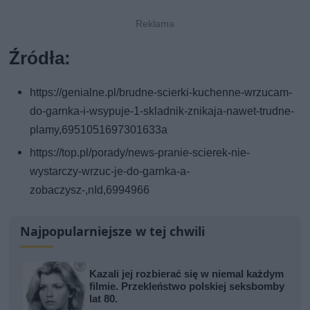
Źródła:
https://genialne.pl/brudne-scierki-kuchenne-wrzucam-
do-garnka-i-wsypuje-1-skladnik-znikaja-nawet-trudne-
plamy,6951051697301633a
https://top.pl/porady/news-pranie-scierek-nie-
wystarczy-wrzuc-je-do-garnka-a-
zobaczysz-,nId,6994966
Najpopularniejsze w tej chwili
Kazali jej rozbierać się w niemal każdym
filmie. Przekleństwo polskiej seksbomby
lat 80.