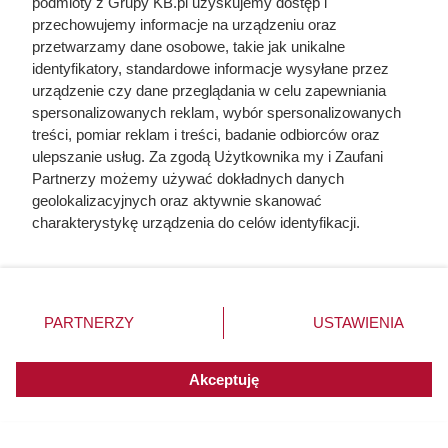
podmioty z Grupy KB.pl uzyskujemy dostęp i
razem wzięci. Mimo to czczą go
przechowujemy informacje na urządzeniu oraz
przetwarzamy dane osobowe, takie jak unikalne
jako bohatera
identyfikatory, standardowe informacje wysyłane przez
urządzenie czy dane przeglądania w celu zapewniania
spersonalizowanych reklam, wybór spersonalizowanych
treści, pomiar reklam i treści, badanie odbiorców oraz
ulepszanie usług. Za zgodą Użytkownika my i Zaufani
Partnerzy możemy używać dokładnych danych
geolokalizacyjnych oraz aktywnie skanować
charakterystykę urządzenia do celów identyfikacji.
Ponieważ cenimy Twoją prywatność, prosimy o zgodę na
korzystanie z tych technologii poprzez kliknięcie
„Akceptuję”. Zgoda jest dobrowolna i zawsze możesz ją
zmienić/wycofać klikając przycisk ustawień prywatności
PARTNERZY
USTAWIENIA
znajdujący się w lewym dolnym rogu strony. Niektóre
rodzaje przetwarzania danych nie wymagają zgody
użytkownika, ale masz prawo sprzeciwić się takiemu
Akceptuję
Ten gatunek drewna daje
przetwarzaniu. Preferencje będą miały zastosowania do
innych witryn posiadających zgodę globalną.
najwięcej ciepła, a Polacy rzadko