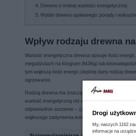
Drewno o niskiej wartości energetycznej
Wybór drewna opałowego: porady i wskazó
Wpływ rodzaju drewna na
Wartość energetyczna drewna opisuje ilość energii
megadżulach na kilogram (MJ/kg) lub kilowatogodz
tym większą ilość energii cieplnej dany rodzaj dre
ogrzewanie.
Rodzaj drewna ma znaczący wpływ na jego kalorycz
wartość energetyczną niż drewno iglaste, na przykł
odpowiednie suszenie –
świeże drewno zawiera duż
Drogi użytkown
większego zadymienia komina.
My, naszych 1162 zau
informacje na urządze
Najpopularniejsze artykuły