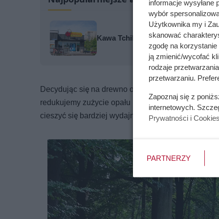
informacje wysyłane 
wybór spersonalizowan
Użytkownika my i Zau
skanować charakterys
Kawa Tchibo w Biedronce kosztuje 4
zgodę na korzystanie 
ją zmienić/wycofać kl
rodzaje przetwarzani
przetwarzaniu. Prefer
Decydując się na drewno o wysokiej wartości energet
Zapoznaj się z poniż
redukujemy zużycie opału i rzadziej musimy dokła
internetowych. Szcze
cieszyć się bardziej wydajnym i długotrwałym spal
Prywatności i Cookie
PARTNERZY