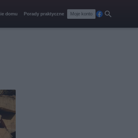
ie domu
Porady praktyczne
Moje konto
Fa
Szu
ceb
kaj
ook