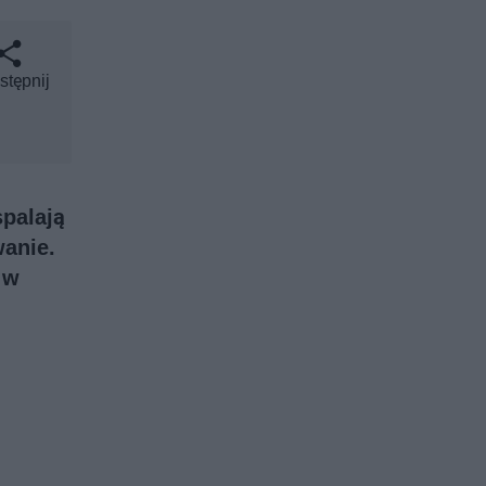
stępnij
palają
wanie.
 w