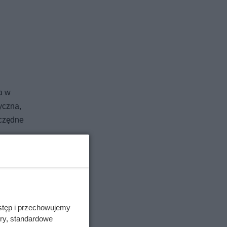
a w
yczna,
zczędne
wyższą
stęp i przechowujemy
ory, standardowe