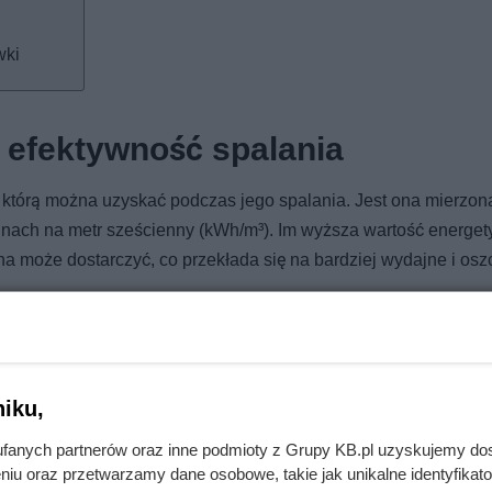
wki
 efektywność spalania
, którą można uzyskać podczas jego spalania. Jest ona mierzon
inach na metr sześcienny (kWh/m³). Im wyższa wartość energet
wna może dostarczyć, co przekłada się na bardziej wydajne i os
ność. Drewno liściaste, takie jak dąb czy buk, zazwyczaj ma 
ad sosna czy świerk. Oprócz gatunku, kluczowe jest również
o wilgoci, co obniża wydajność spalania
i może prowadzić do
iku,
fanych partnerów oraz inne podmioty z Grupy KB.pl uzyskujemy do
niu oraz przetwarzamy dane osobowe, takie jak unikalne identyfikat