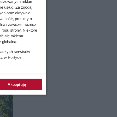
alizowanych reklam,
ie usług. Za zgodą
ych oraz aktywnie
watność, prosimy o
wolna i zawsze możesz
 rogu strony. Niektóre
ić się takiemu
 globalną.
ież
 naszych serwisów
ania i
esz w
Polityce
Akceptuję