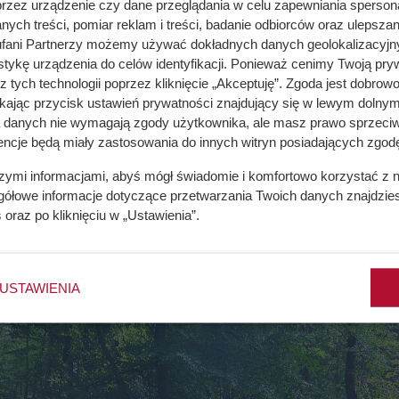
przez urządzenie czy dane przeglądania w celu zapewniania sperson
ych treści, pomiar reklam i treści, badanie odbiorców oraz ulepszan
fani Partnerzy możemy używać dokładnych danych geolokalizacyjn
tykę urządzenia do celów identyfikacji. Ponieważ cenimy Twoją pry
9,99 zł – sprawdź gdze jest haczyk!
z tych technologii poprzez kliknięcie „Akceptuję”. Zgoda jest dobro
ikając przycisk ustawień prywatności znajdujący się w lewym dolnym
a danych nie wymagają zgody użytkownika, ale masz prawo sprzeciw
encje będą miały zastosowania do innych witryn posiadających zgodę
ycznej, nie tylko uzyskujemy więcej energii cieplnej, ale równ
szymi informacjami, abyś mógł świadomie i komfortowo korzystać z
dać drewno do paleniska. To pozwala zredukować koszty ogrzew
gółowe informacje dotyczące przetwarzania Twoich danych znajdzi
aniem.
s
oraz po kliknięciu w „Ustawienia”.
USTAWIENIA