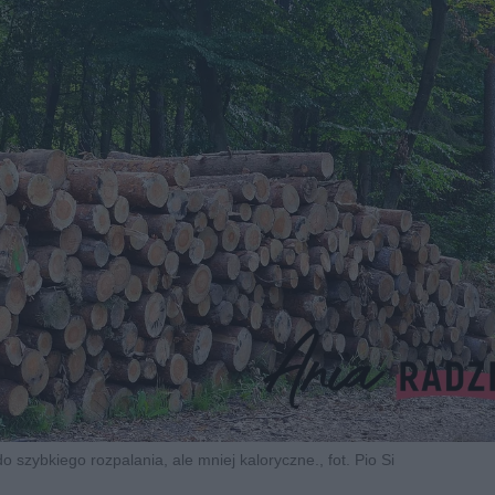
o szybkiego rozpalania, ale mniej kaloryczne., fot. Pio Si