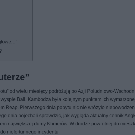
 głowę…”
?
uterze”
otu” od wielu miesięcy podróżują po Azji Południowo-Wschodni
 czy wyspie Bali. Kambodża była kolejnym punktem ich wymarzone
iem Reap. Pierwszego dnia pobytu nic nie wróżyło niepowodzen
ego dnia pojechali sprawdzić, jak wygląda aktualny cennik Ang
razem największej dumy Khmerów. W drodze powrotnej do mieszk
 do niefortunnego incydentu.