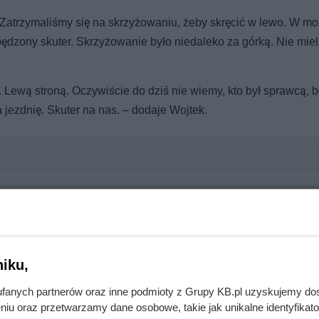
 Zatrzymaliśmy się na skrzyżowaniu, żeby skręcić w lewo. W m
dzony skuter. Skrzyżowanie było niedaleko za górką. Nie mie
 Lewą stroną. Oczywiście do dziś nie wiemy, kto był sprawcą, 
a jezdnię. Skuter na nas. – dodaje Wojtek.
e. Przez ten błąd tracą chrupkość
iku,
oznaj zasady savoir vivre
fanych partnerów oraz inne podmioty z Grupy KB.pl uzyskujemy do
niu oraz przetwarzamy dane osobowe, takie jak unikalne identyfikat