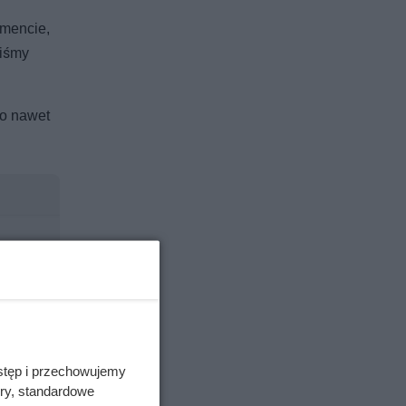
omencie,
liśmy
bo nawet
stęp i przechowujemy
ory, standardowe