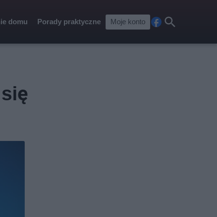
ie domu
Porady praktyczne
Moje konto
Fa
Szu
ceb
kaj
ook
się