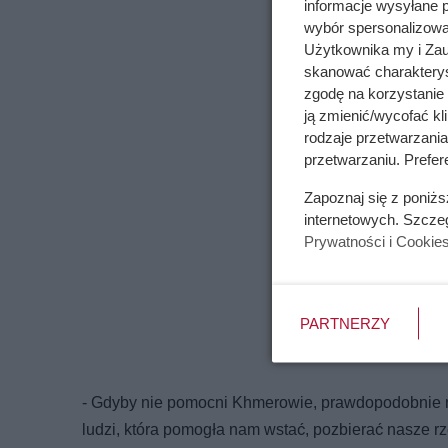
informacje wysyłane 
wybór spersonalizowan
Użytkownika my i Zau
skanować charakterys
zgodę na korzystanie 
ją zmienić/wycofać kl
rodzaje przetwarzani
przetwarzaniu. Prefer
Zapoznaj się z poniż
internetowych. Szcze
Prywatności i Cookie
PARTNERZY
- Gdyby nie pomocni Khmerowie, prawdopodobnie na
ludzi, która pomogła nam wstać, pozbierać nasze rz