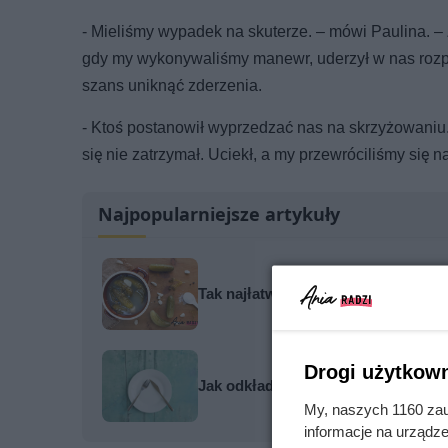
- Mieliśmy wypadek na skuterze. – mówi Paulina. –
gdy my wykonywaliśmy manewr, uderzył w nas rozpę
szans uniknąć zderzenia.
- Ktoś postanowił wyprzedzać nas na skrzyżowaniu.
się nie zatrzymał. Uciekł, a my przewróciliśmy się n
Najpopularniejsze artykuły
Tak najłatwiej zepsuć ogórki kiszon
Drogi użytkown
Jak odkładać sztućce po posiłku - p
My, naszych 1160 zau
informacje na urządze