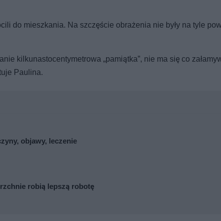
ócili do mieszkania. Na szczęście obrażenia nie były na tyle po
anie kilkunastocentymetrowa „pamiątka”, nie ma się co załamy
tuje Paulina.
zyny, objawy, leczenie
zchnie robią lepszą robotę