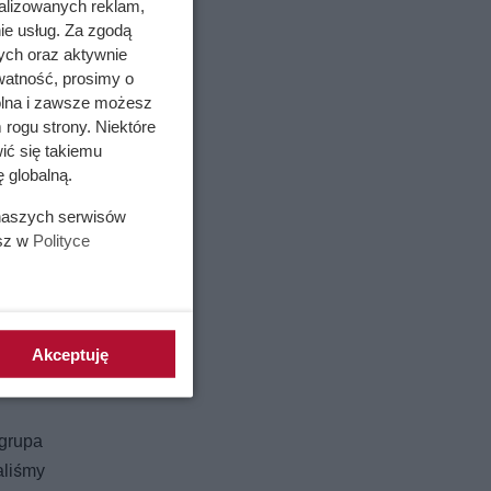
alizowanych reklam,
ie usług. Za zgodą
ych oraz aktywnie
watność, prosimy o
wolna i zawsze możesz
 rogu strony. Niektóre
ić się takiemu
 globalną.
 naszych serwisów
esz w
Polityce
Akceptuję
 grupa
aliśmy