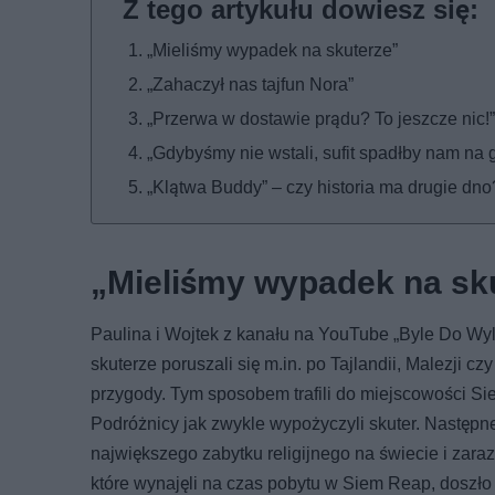
„Mieliśmy wypadek na skuterze”
„Zahaczył nas tajfun Nora”
„Przerwa w dostawie prądu? To jeszcze nic!”
„Gdybyśmy nie wstali, sufit spadłby nam na
„Klątwa Buddy” – czy historia ma drugie dno
„Mieliśmy wypadek na sk
Paulina i Wojtek z kanału na YouTube „Byle Do Wyl
skuterze poruszali się m.in. po Tajlandii, Malezji
przygody. Tym sposobem trafili do miejscowości S
Podróżnicy jak zwykle wypożyczyli skuter. Następn
największego zabytku religijnego na świecie i za
które wynajęli na czas pobytu w Siem Reap, doszło