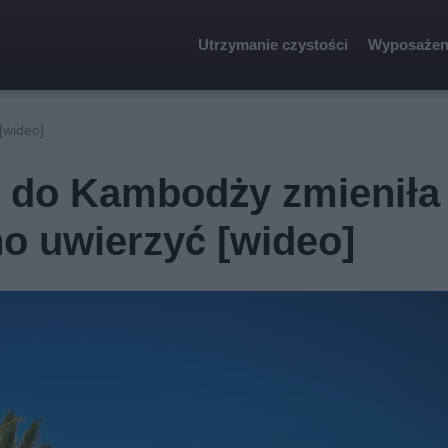
Utrzymanie czystości
Wyposażen
[wideo]
do Kambodży zmieniła 
no uwierzyć [wideo]