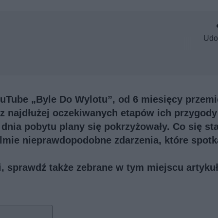
Udo
ouTube „Byle Do Wylotu”, od 6 miesięcy przemi
 najdłużej oczekiwanych etapów ich przygody
nia pobytu plany się pokrzyżowały. Co się st
ilmie nieprawdopodobne zdarzenia, które spotk
ji, sprawdź także
zebrane w tym miejscu artykuł