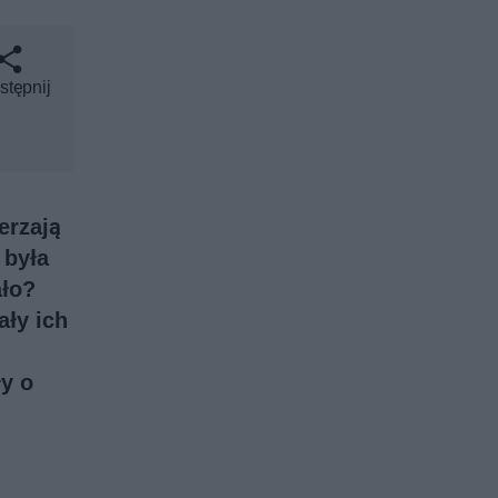
stępnij
erzają
 była
ało?
ały ich
y o