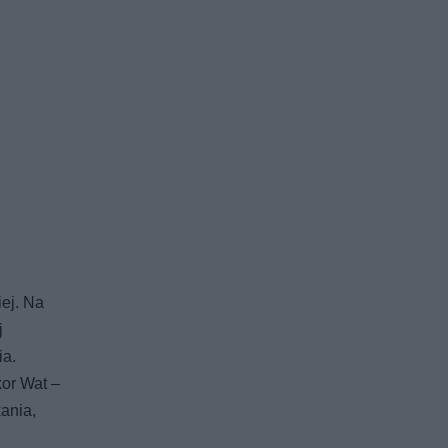
ej. Na
j
ia.
kor Wat –
ania,