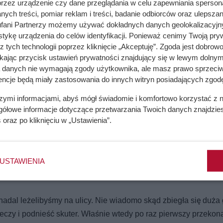
przez urządzenie czy dane przeglądania w celu zapewniania sperson
ych treści, pomiar reklam i treści, badanie odbiorców oraz ulepszan
fani Partnerzy możemy używać dokładnych danych geolokalizacyjn
tykę urządzenia do celów identyfikacji. Ponieważ cenimy Twoją pry
z tych technologii poprzez kliknięcie „Akceptuję”. Zgoda jest dobro
ikając przycisk ustawień prywatności znajdujący się w lewym dolnym
a danych nie wymagają zgody użytkownika, ale masz prawo sprzeciw
encje będą miały zastosowania do innych witryn posiadających zgodę
szymi informacjami, abyś mógł świadomie i komfortowo korzystać z
gółowe informacje dotyczące przetwarzania Twoich danych znajdzi
s
oraz po kliknięciu w „Ustawienia”.
USTAWIENIA
dal leżelibyśmy na ulicy. Nie wiadomo skąd zbiegła się duża
eczy i podnieść skuter. Właśnie wtedy po raz pierwszy przekon