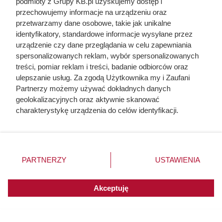
podmioty z Grupy KB.pl uzyskujemy dostęp i
przechowujemy informacje na urządzeniu oraz
przetwarzamy dane osobowe, takie jak unikalne
identyfikatory, standardowe informacje wysyłane przez
urządzenie czy dane przeglądania w celu zapewniania
spersonalizowanych reklam, wybór spersonalizowanych
treści, pomiar reklam i treści, badanie odbiorców oraz
ulepszanie usług. Za zgodą Użytkownika my i Zaufani
Partnerzy możemy używać dokładnych danych
Czytaj także:
geolokalizacyjnych oraz aktywnie skanować
charakterystykę urządzenia do celów identyfikacji.
Ta Polka trzymała w garści europejską elitę. Jej
Ponieważ cenimy Twoją prywatność, prosimy o zgodę na
majątek i osiągnięcia przyprawiają o zawrót głowy
korzystanie z tych technologii poprzez kliknięcie
„Akceptuję”. Zgoda jest dobrowolna i zawsze możesz ją
zmienić/wycofać klikając przycisk ustawień prywatności
Córki Młynarskiego przerwały milczenie. „Żyliśmy
PARTNERZY
USTAWIENIA
znajdujący się w lewym dolnym rogu strony. Niektóre
w strachu”
rodzaje przetwarzania danych nie wymagają zgody
użytkownika, ale masz prawo sprzeciwić się takiemu
Akceptuję
Odarci ze skóry, rozcięci piłą i przybici do krzyża
przetwarzaniu. Preferencje będą miały zastosowania do
głową w dół. Mroczny i krwawy koniec uczniów
innych witryn posiadających zgodę globalną.
Chrystusa