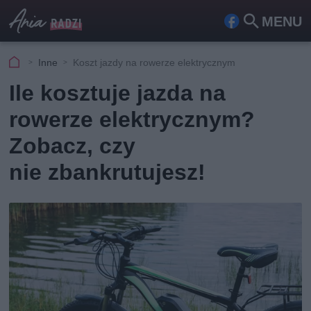
MENU
Fa
Szu
ceb
kaj
Inne
Koszt jazdy na rowerze elektrycznym
ook
Ile kosztuje jazda na
rowerze elektrycznym?
Zobacz, czy
nie zbankrutujesz!