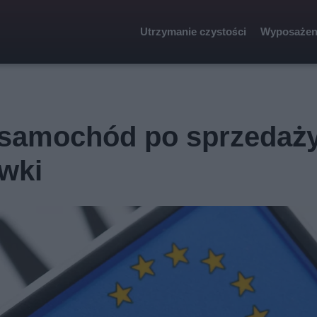
Utrzymanie czystości
Wyposażen
 samochód po sprzedaż
wki