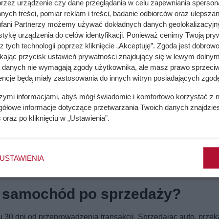
przez urządzenie czy dane przeglądania w celu zapewniania sperson
ych treści, pomiar reklam i treści, badanie odbiorców oraz ulepszan
fani Partnerzy możemy używać dokładnych danych geolokalizacyjn
tykę urządzenia do celów identyfikacji. Ponieważ cenimy Twoją pry
z tych technologii poprzez kliknięcie „Akceptuję”. Zgoda jest dobro
ikając przycisk ustawień prywatności znajdujący się w lewym dolnym
a danych nie wymagają zgody użytkownika, ale masz prawo sprzeciw
encje będą miały zastosowania do innych witryn posiadających zgodę
szymi informacjami, abyś mógł świadomie i komfortowo korzystać z
gółowe informacje dotyczące przetwarzania Twoich danych znajdzi
s
oraz po kliknięciu w „Ustawienia”.
USTAWIENIA
ać samochód po sprzedaży?
30 dni od przeprowadzenia transakcji. Sprzedając auto, prze