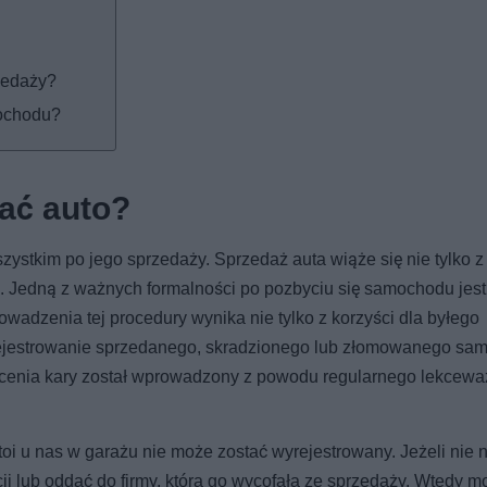
zedaży?
mochodu?
ać auto?
stkim po jego sprzedaży. Sprzedaż auta wiąże się nie tylko z
. Jedną z ważnych formalności po pozbyciu się samochodu jest
wadzenia tej procedury wynika nie tylko z korzyści dla byłego
yrejestrowanie sprzedanego, skradzionego lub złomowanego s
łacenia kary został wprowadzony z powodu regularnego lekcewa
stoi u nas w garażu nie może zostać wyrejestrowany. Jeżeli nie 
ji lub oddać do firmy, która go wycofała ze sprzedaży. Wtedy 