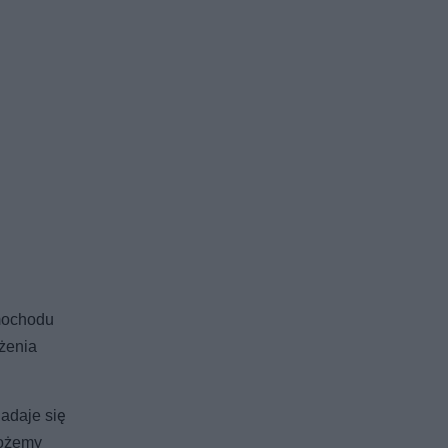
amochodu
żenia
nadaje się
możemy