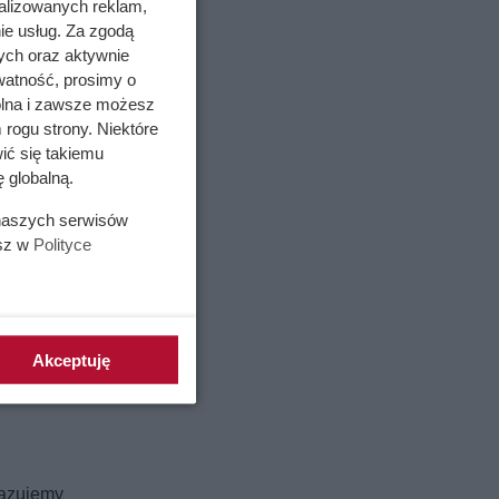
alizowanych reklam,
ie usług. Za zgodą
ych oraz aktywnie
watność, prosimy o
wolna i zawsze możesz
 rogu strony. Niektóre
ić się takiemu
 globalną.
 naszych serwisów
esz w
Polityce
Akceptuję
kazujemy