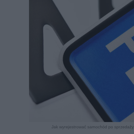
Jak wyrejestrować samochód po sprzedaży, 