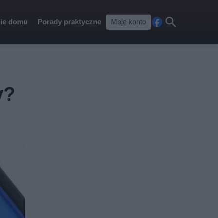
ie domu
Porady praktyczne
Moje konto
Fa
Szu
ceb
kaj
ook
y?