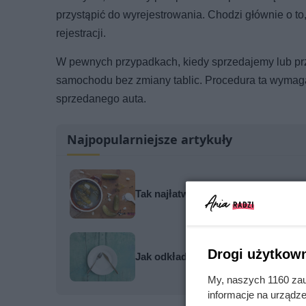
przystąpić do wyrejestrowania. Chodzi głównie o to
rejestracji.
W pewnych przypadkach, kiedy sprzedajemy lub p
samochodu bez zmiany tablic. Procedura ta wyma
sprzedanego auta.
Najpopularniejsze artykuły
Tak najłatwiej zepsuć ogórki kiszon
Drogi użytkown
Jak odkładać sztućce po posiłku - p
My, naszych 1160 zau
informacje na urządze