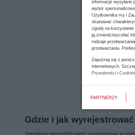
informacje wysyłane 
wybór spersonalizowan
Użytkownika my i Zau
skanować charakterys
zgodę na korzystanie 
ją zmienić/wycofać kl
rodzaje przetwarzani
przetwarzaniu. Prefer
Zapoznaj się z poniż
internetowych. Szcze
Prywatności i Cookie
PARTNERZY
Gdzie i jak wyrejestrow
Sprzedany samochód należy wyrejestrować w ciągu 