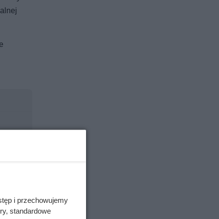
alnej
e
stęp i przechowujemy
ory, standardowe