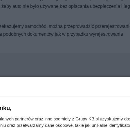
, żeby auto nie było używane bez opłacania ubezpieczenia i leg
rzekazujemy samochód, można przeprowadzić przerejestrowani
ga podobnych dokumentów jak w przypadku wyrejestrowania
e. Przez ten błąd tracą chrupkość
iku,
oznaj zasady savoir vivre
fanych partnerów oraz inne podmioty z Grupy KB.pl uzyskujemy do
niu oraz przetwarzamy dane osobowe, takie jak unikalne identyfikat