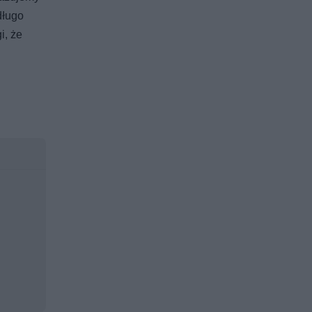
długo
i, że