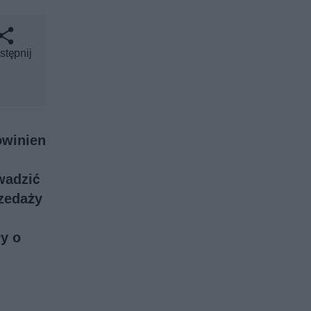
stępnij
owinien
wadzić
zedaży
y o