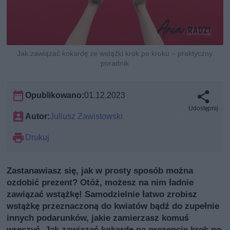
Jak zawiązać kokardę ze wstążki krok po kroku – praktyczny
poradnik
Opublikowano:
01.12.2023
Udostępnij
Autor:
Juliusz Zawistowski
Drukuj
Zastanawiasz się, jak w prosty sposób można
ozdobić prezent? Otóż, możesz na nim ładnie
zawiązać wstążkę! Samodzielnie łatwo zrobisz
wstążkę przeznaczoną do kwiatów bądź do zupełnie
innych podarunków, jakie zamierzasz komuś
wręczyć. Jak zawiązać kokardę na prezencie krok po