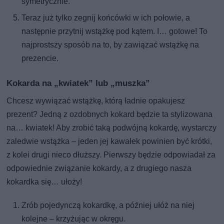
symetrycznie.
Teraz już tylko zegnij końcówki w ich połowie, a
następnie przytnij wstążkę pod kątem. I… gotowe! To
najprostszy sposób na to, by zawiązać wstążkę na
prezencie.
Kokarda na „kwiatek” lub „muszka”
Chcesz wywiązać wstążkę, którą ładnie opakujesz
prezent? Jedną z ozdobnych kokard będzie ta stylizowana
na… kwiatek! Aby zrobić taką podwójną kokardę, wystarczy
zaledwie wstążka – jeden jej kawałek powinien być krótki,
z kolei drugi nieco dłuższy. Pierwszy będzie odpowiadał za
odpowiednie związanie kokardy, a z drugiego nasza
kokardka się… ułoży!
Zrób pojedynczą kokardkę, a później ułóż na niej
kolejne – krzyżując w okręgu.