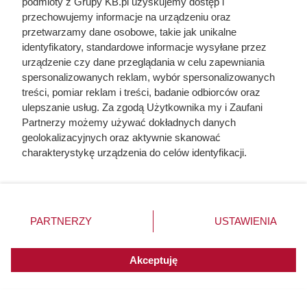
podmioty z Grupy KB.pl uzyskujemy dostęp i
przechowujemy informacje na urządzeniu oraz
przetwarzamy dane osobowe, takie jak unikalne
identyfikatory, standardowe informacje wysyłane przez
urządzenie czy dane przeglądania w celu zapewniania
Doprowadził do śmierci większej
spersonalizowanych reklam, wybór spersonalizowanych
treści, pomiar reklam i treści, badanie odbiorców oraz
liczby ludzi niż Hitler i Stalin
ulepszanie usług. Za zgodą Użytkownika my i Zaufani
razem wzięci. Mimo to czczą go
Partnerzy możemy używać dokładnych danych
geolokalizacyjnych oraz aktywnie skanować
jako bohatera
charakterystykę urządzenia do celów identyfikacji.
Ponieważ cenimy Twoją prywatność, prosimy o zgodę na
korzystanie z tych technologii poprzez kliknięcie
„Akceptuję”. Zgoda jest dobrowolna i zawsze możesz ją
zmienić/wycofać klikając przycisk ustawień prywatności
PARTNERZY
USTAWIENIA
znajdujący się w lewym dolnym rogu strony. Niektóre
rodzaje przetwarzania danych nie wymagają zgody
użytkownika, ale masz prawo sprzeciwić się takiemu
Akceptuję
przetwarzaniu. Preferencje będą miały zastosowania do
innych witryn posiadających zgodę globalną.