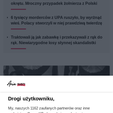
okrętu. Mroczny przypadek żołnierza z Polski
6 tysięcy morderców z UPA ruszyło, by wyrżnąć
wieś. Polacy stworzyli w niej prawdziwą twierdzę
Traktowali ją jak zabawkę i przekazywali z rąk do
rąk. Niewiarygodne losy słynnej skandalistki
Drogi użytkowniku,
My, naszych 1162 zaufanych partnerów oraz inne