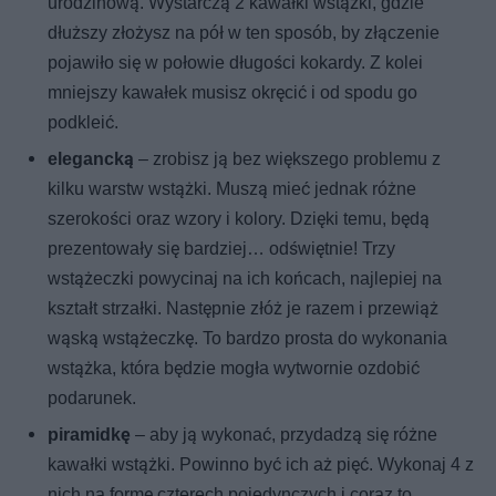
urodzinową. Wystarczą 2 kawałki wstążki, gdzie
dłuższy złożysz na pół w ten sposób, by złączenie
pojawiło się w połowie długości kokardy. Z kolei
mniejszy kawałek musisz okręcić i od spodu go
podkleić.
elegancką
– zrobisz ją bez większego problemu z
kilku warstw wstążki. Muszą mieć jednak różne
szerokości oraz wzory i kolory. Dzięki temu, będą
prezentowały się bardziej… odświętnie! Trzy
wstążeczki powycinaj na ich końcach, najlepiej na
kształt strzałki. Następnie złóż je razem i przewiąż
wąską wstążeczkę. To bardzo prosta do wykonania
wstążka, która będzie mogła wytwornie ozdobić
podarunek.
piramidkę
– aby ją wykonać, przydadzą się różne
kawałki wstążki. Powinno być ich aż pięć. Wykonaj 4 z
nich na formę czterech pojedynczych i coraz to