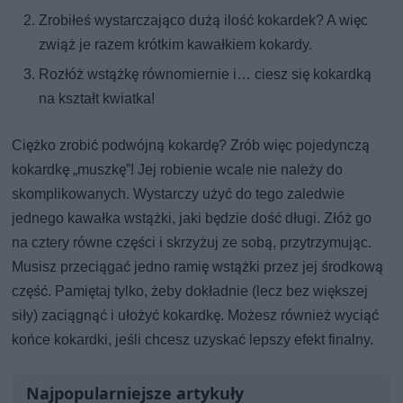
Zrobiłeś wystarczająco dużą ilość kokardek? A więc
zwiąż je razem krótkim kawałkiem kokardy.
Rozłóż wstążkę równomiernie i… ciesz się kokardką
na kształt kwiatka!
Ciężko zrobić podwójną kokardę? Zrób więc pojedynczą
kokardkę „muszkę”! Jej robienie wcale nie należy do
skomplikowanych. Wystarczy użyć do tego zaledwie
jednego kawałka wstążki, jaki będzie dość długi. Złóż go
na cztery równe części i skrzyżuj ze sobą, przytrzymując.
Musisz przeciągać jedno ramię wstążki przez jej środkową
część. Pamiętaj tylko, żeby dokładnie (lecz bez większej
siły) zaciągnąć i ułożyć kokardkę. Możesz również wyciąć
końce kokardki, jeśli chcesz uzyskać lepszy efekt finalny.
Najpopularniejsze artykuły