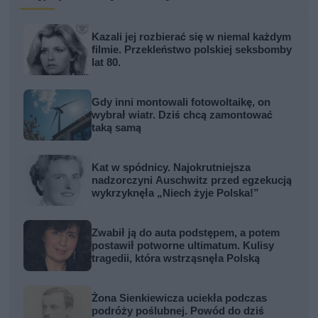
Kazali jej rozbierać się w niemal każdym
filmie. Przekleństwo polskiej seksbomby
lat 80.
Gdy inni montowali fotowoltaikę, on
wybrał wiatr. Dziś chcą zamontować
taką samą
Kat w spódnicy. Najokrutniejsza
nadzorczyni Auschwitz przed egzekucją
wykrzyknęła „Niech żyje Polska!”
Zwabił ją do auta podstępem, a potem
postawił potworne ultimatum. Kulisy
tragedii, która wstrząsnęła Polską
Żona Sienkiewicza uciekła podczas
podróży poślubnej. Powód do dziś