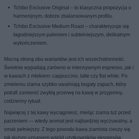
Tchibo Exclusive Original – to klasyczna propozycja o
harmonijnym, dobrze zbalansowanym profilu.
Tchibo Exclusive Medium Roast – charakteryzuje się
łagodniejszym paleniem i subtelniejszym, delikatnym
wykończeniem.
Mocną stroną obu wariantów jest ich wszechstronność.
Świetnie wypadają zarówno w intensywnym espresso, jak i
w kawach z mlekiem: cappuccino, latte czy flat white. Po
zmieleniu ziarna szybko uwalniają bogaty zapach, który
potrafi zamienić zwykłą przerwę na kawę w przyjemny,
codzienny rytuał.
Najwięcej z tej kawy wyciągniesz, mieląc ziarna tuż przed
parzeniem — wtedy aromat jest najbardziej wyczuwalny, a
smak pełniejszy. Z tego powodu kawa ziarnista cieszy się
tak dużym uznaniem wśród użytkowników ekspresów