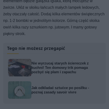
elementem będzie gałązka iglaka, którą mocujesz w
żwirze. Ułóż w słoiku łańcuch małych lampek ledowych,
żeby otaczały całość. Dodaj kilka elementów świątecznych
np. 1-2 bombki w jednolitym kolorze. Górną część słoika
owiń kilka razy sznurkiem np. jutowym. I mamy gotowy
piękny stroik.
Tego nie możesz przegapić
Nie wyrzucaj starych ściereczek z
kuchni! Ten domowy trik pomaga
pozbyć się plam i zapachu
Jak odkładać sztućce po posiłku -
poznaj zasady savoir vivre