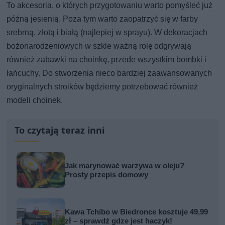
To akcesoria, o których przygotowaniu warto pomyśleć już
późną jesienią. Poza tym warto zaopatrzyć się w farby
srebrną, złotą i białą (najlepiej w sprayu). W dekoracjach
bożonarodzeniowych w szkle ważną rolę odgrywają
również zabawki na choinkę, przede wszystkim bombki i
łańcuchy. Do stworzenia nieco bardziej zaawansowanych
oryginalnych stroików będziemy potrzebować również
modeli choinek.
To czytają teraz inni
Jak marynować warzywa w oleju?
Prosty przepis domowy
Kawa Tchibo w Biedronce kosztuje 49,99
zł – sprawdź gdze jest haczyk!