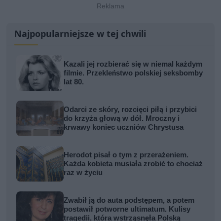
Najpopularniejsze w tej chwili
Kazali jej rozbierać się w niemal każdym
filmie. Przekleństwo polskiej seksbomby
lat 80.
Odarci ze skóry, rozcięci piłą i przybici
do krzyża głową w dół. Mroczny i
krwawy koniec uczniów Chrystusa
Herodot pisał o tym z przerażeniem.
Każda kobieta musiała zrobić to chociaż
raz w życiu
Zwabił ją do auta podstępem, a potem
postawił potworne ultimatum. Kulisy
tragedii, która wstrząsnęła Polską