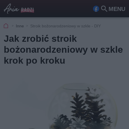
MENU
Fa
Szu
ceb
kaj
Inne
Stroik bożonarodzeniowy w szkle - DIY
ook
Jak zrobić stroik
bożonarodzeniowy w szkle
krok po kroku