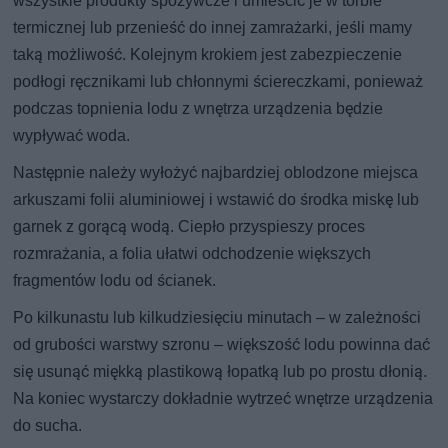
wszystkie produkty spożywcze i umieścić je w torbie
termicznej lub przenieść do innej zamrażarki, jeśli mamy
taką możliwość. Kolejnym krokiem jest zabezpieczenie
podłogi ręcznikami lub chłonnymi ściereczkami, ponieważ
podczas topnienia lodu z wnętrza urządzenia będzie
wypływać woda.
Następnie należy wyłożyć najbardziej oblodzone miejsca
arkuszami folii aluminiowej i wstawić do środka miskę lub
garnek z gorącą wodą. Ciepło przyspieszy proces
rozmrażania, a folia ułatwi odchodzenie większych
fragmentów lodu od ścianek.
Po kilkunastu lub kilkudziesięciu minutach – w zależności
od grubości warstwy szronu – większość lodu powinna dać
się usunąć miękką plastikową łopatką lub po prostu dłonią.
Na koniec wystarczy dokładnie wytrzeć wnętrze urządzenia
do sucha.