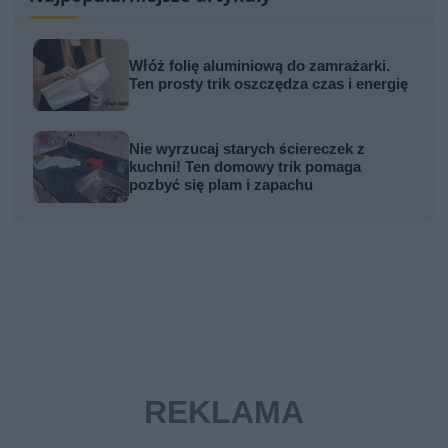
Włóż folię aluminiową do zamrażarki.
Ten prosty trik oszczędza czas i energię
Nie wyrzucaj starych ściereczek z
kuchni! Ten domowy trik pomaga
pozbyć się plam i zapachu