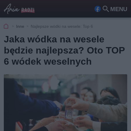
MENU
Fa
Szu
ceb
kaj
Inne
Najlepsze wódki na wesele: Top 6
ook
Jaka wódka na wesele
będzie najlepsza? Oto TOP
6 wódek weselnych