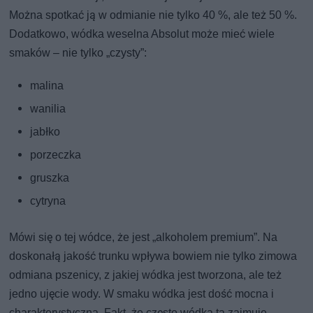
Można spotkać ją w odmianie nie tylko 40 %, ale też 50 %.
Dodatkowo, wódka weselna Absolut może mieć wiele
smaków – nie tylko „czysty”:
malina
wanilia
jabłko
porzeczka
gruszka
cytryna
Mówi się o tej wódce, że jest „alkoholem premium”. Na
doskonałą jakość trunku wpływa bowiem nie tylko zimowa
odmiana pszenicy, z jakiej wódka jest tworzona, ale też
jedno ujęcie wody. W smaku wódka jest dość mocna i
charakterystyczna. Fakt, że często wódka ta zajmuje