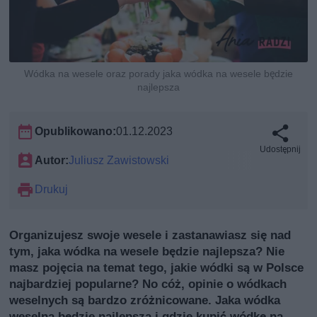
Wódka na wesele oraz porady jaka wódka na wesele będzie
najlepsza
Opublikowano:
01.12.2023
Udostępnij
Autor:
Juliusz Zawistowski
Drukuj
Organizujesz swoje wesele i zastanawiasz się nad
tym, jaka wódka na wesele będzie najlepsza? Nie
masz pojęcia na temat tego, jakie wódki są w Polsce
najbardziej popularne? No cóż, opinie o wódkach
weselnych są bardzo zróżnicowane. Jaka wódka
weselna będzie najlepsza i gdzie kupić wódkę na