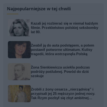
Najpopularniejsze w tej chwili
Kazali jej rozbierać się w niemal każdym
filmie. Przekleństwo polskiej seksbomby
lat 80.
Zwabił ją do auta podstępem, a potem
postawił potworne ultimatum. Kulisy
tragedii, która wstrząsnęła Polską
Żona Sienkiewicza uciekła podczas
podróży poślubnej. Powód do dziś
szokuje
Zrobili z żony cesarza „nierządnicę” i
przypisali jej 25 mężczyzn jednej nocy.
Tak Rzym pozbył się zbyt ambitnej
kobiety