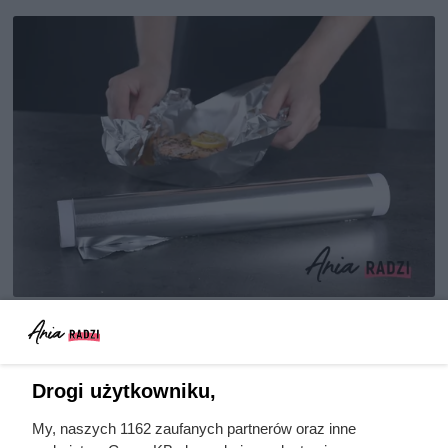
Producenci sprzętu AGD odradzają używanie ostrych narzędzi do
usuwania lodu, fot. New Africa
Regularne rozmrażanie – dlaczego
Drogi użytkowniku,
jest ważne?
My, naszych 1162 zaufanych partnerów oraz inne