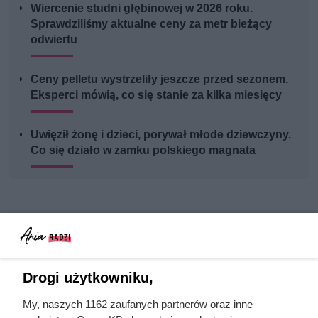
Wiercenie studni głębinowej w 2026 roku.
Sprawdziliśmy aktualne ceny za metr bieżący
odwiertu
Ceny pelletu wystrzeliły jeszcze przed sezonem.
Eksperci mówią, co się stanie za kilka miesięcy
Uwięził żonę i dzieci, porywał młode dziewczyny.
Co się działo w zamku polskiego magnata
Drogi użytkowniku,
My, naszych 1162 zaufanych partnerów oraz inne