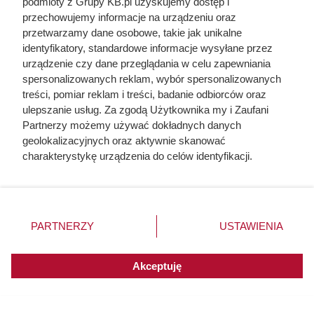
podmioty z Grupy KB.pl uzyskujemy dostęp i
przechowujemy informacje na urządzeniu oraz
przetwarzamy dane osobowe, takie jak unikalne
identyfikatory, standardowe informacje wysyłane przez
urządzenie czy dane przeglądania w celu zapewniania
spersonalizowanych reklam, wybór spersonalizowanych
treści, pomiar reklam i treści, badanie odbiorców oraz
Dziennikarze ujawnili
ulepszanie usług. Za zgodą Użytkownika my i Zaufani
Partnerzy możemy używać dokładnych danych
pochodzenie mięsa z Dino. Klienci
geolokalizacyjnych oraz aktywnie skanować
zaskoczeni
charakterystykę urządzenia do celów identyfikacji.
Ponieważ cenimy Twoją prywatność, prosimy o zgodę na
korzystanie z tych technologii poprzez kliknięcie
„Akceptuję”. Zgoda jest dobrowolna i zawsze możesz ją
zmienić/wycofać klikając przycisk ustawień prywatności
PARTNERZY
USTAWIENIA
znajdujący się w lewym dolnym rogu strony. Niektóre
rodzaje przetwarzania danych nie wymagają zgody
użytkownika, ale masz prawo sprzeciwić się takiemu
Akceptuję
przetwarzaniu. Preferencje będą miały zastosowania do
innych witryn posiadających zgodę globalną.