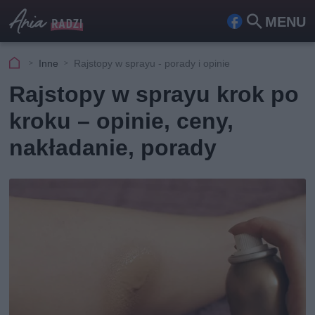
MENU
Fa
Szu
ceb
kaj
Inne
Rajstopy w sprayu - porady i opinie
ook
Rajstopy w sprayu krok po
kroku – opinie, ceny,
nakładanie, porady