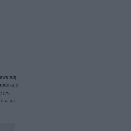
 lawendę
produkuje
 jest
rosa już