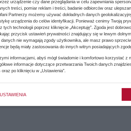
przez urządzenie czy dane przeglądania w celu zapewniania sperson
 się na niej pleśń i bukiet nie nada się… zupełnie do niczego
ych treści, pomiar reklam i treści, badanie odbiorców oraz ulepszan
fani Partnerzy możemy używać dokładnych danych geolokalizacyjn
tykę urządzenia do celów identyfikacji. Ponieważ cenimy Twoją pry
z tych technologii poprzez kliknięcie „Akceptuję”. Zgoda jest dobro
ikając przycisk ustawień prywatności znajdujący się w lewym dolnym
a danych nie wymagają zgody użytkownika, ale masz prawo sprzeciw
róbuj ten domowy patent, zanim wezwiesz fachowca
encje będą miały zastosowania do innych witryn posiadających zgodę
szymi informacjami, abyś mógł świadomie i komfortowo korzystać z
gółowe informacje dotyczące przetwarzania Twoich danych znajdzi
s
oraz po kliknięciu w „Ustawienia”.
zyny, objawy, leczenie
USTAWIENIA