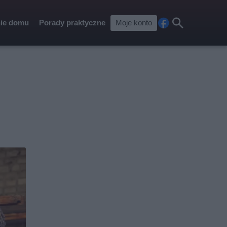
ie domu
Porady praktyczne
Moje konto
Fa
Szu
ceb
kaj
ook