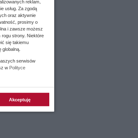
alizowanych reklam,
!
ie usług. Za zgodą
ych oraz aktywnie
watność, prosimy o
wolna i zawsze możesz
 rogu strony. Niektóre
ić się takiemu
 globalną.
 naszych serwisów
esz w
Polityce
Akceptuję