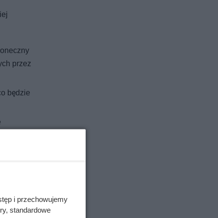
iej
łoneczny
ych przez
co będzie
e
znie…
 lawenda
stęp i przechowujemy
ory, standardowe
! Jeżeli