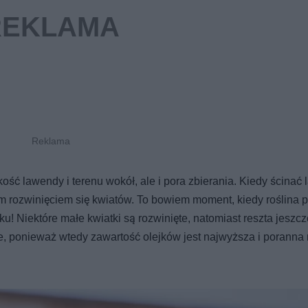
ść lawendy i terenu wokół, ale i pora zbierania. Kiedy ścinać
ym rozwinięciem się kwiatów. To bowiem moment, kiedy roślina 
! Niektóre małe kwiatki są rozwinięte, natomiast reszta jeszcze
ie, ponieważ wtedy zawartość olejków jest najwyższa i poranna 