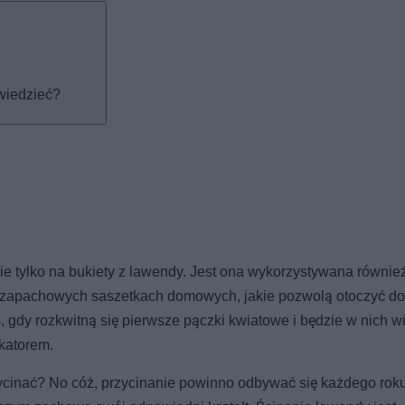
wiedzieć?
ie tylko na bukiety z lawendy. Jest ona wykorzystywana równie
zapachowych saszetkach domowych, jakie pozwolą otoczyć d
dy rozkwitną się pierwsze pączki kwiatowe i będzie w nich wi
katorem.
zycinać? No cóż, przycinanie powinno odbywać się każdego roku