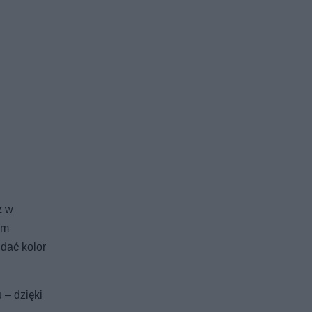
ż w
om
dać kolor
 – dzięki