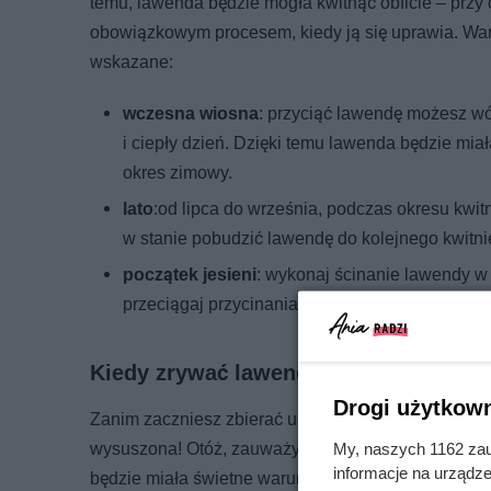
temu, lawenda będzie mogła kwitnąć obficie – przy
obowiązkowym procesem, kiedy ją się uprawia. Warto
wskazane:
wczesna wiosna
: przyciąć lawendę możesz wó
i ciepły dzień. Dzięki temu lawenda będzie mi
okres zimowy.
lato
:od lipca do września, podczas okresu kwit
w stanie pobudzić lawendę do kolejnego kwitni
początek jesieni
: wykonaj ścinanie lawendy w 
przeciągaj przycinania, aby przymrozki nie zd
Kiedy zrywać lawendę?
Drogi użytkown
Zanim zaczniesz zbierać ususzoną roślinę na bukie
wysuszona! Otóż, zauważyć możesz to głównie po kw
My, naszych 1162 zau
informacje na urządze
będzie miała świetne warunki, to proces suszenia bę