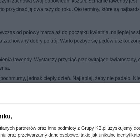
 czym zachowa swój odpowiedni kształt. Ścinanie lawendy jest
 przycinać ją dwa razy do roku. Oto terminy, które są najbardz
wczas od połowy marca aż do początku kwietnia, najlepiej w s
ała zachowany dobry pokrój. Warto pozbyć się pędów uszkodzon
nienia lawendy. Wystarczy przyciąć przekwitające kwiatostany, 
enia.
pochmurny, jednak ciepły dzień. Najlepiej, żeby nie padało. Ni
ążyły uszkodzić młodych przyrostów lawendy.
iku,
ciki z lawendy musisz wiedzieć po czym poznać, że jest faktyc
iatkach, jakie łatwo dają się wtedy odrywać od łodygi. Jeżeli
fanych partnerów oraz inne podmioty z Grupy KB.pl uzyskujemy do
niu oraz przetwarzamy dane osobowe, takie jak unikalne identyfikat
dzie trwał około jednego tygodnia. Pamiętaj, aby tego pilnować