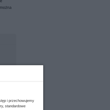
ie
i można
stęp i przechowujemy
ory, standardowe