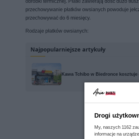
obróbki termicznej. Płatki zawierają dość dużo tłus
przechowywanie płatków owsianych powoduje jełcze
przechowywać do 6 miesięcy.
Rodzaje płatków owsianych:
Najpopularniejsze artykuły
Kawa Tchibo w Biedronce kosztuje 4
Drogi użytkown
My, naszych 1162 zau
informacje na urządze