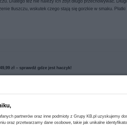
zczu. Dlatego też nie należy ich zbyt długo przechowywać. Dług
nie tłuszczu, wskutek czego stają się gorzkie w smaku. Płatk
9,99 zł – sprawdź gdze jest haczyk!
iku,
fanych partnerów oraz inne podmioty z Grupy KB.pl uzyskujemy do
niu oraz przetwarzamy dane osobowe, takie jak unikalne identyfikat