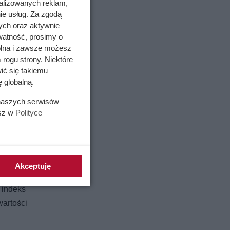
alizowanych reklam,
ie usług. Za zgodą
ych oraz aktywnie
watność, prosimy o
wolna i zawsze możesz
 rogu strony. Niektóre
ić się takiemu
 globalną.
 naszych serwisów
esz w
Polityce
Akceptuję
 indeks
wartości