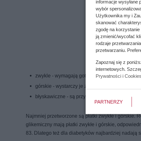
informacje wysyłane 
wybór spersonalizowan
Użytkownika my i Zau
skanować charakterys
zgodę na korzystanie 
ją zmienić/wycofać kl
rodzaje przetwarzani
przetwarzaniu. Prefer
Zapoznaj się z poniż
internetowych. Szcze
zwykle - wymagają gotowania,
Prywatności i Cookie
górskie - wystarczy je zagotować,
błyskawiczne - są przygotowane do spożycia n
PARTNERZY
Najmniej przetworzone są płatki zwykłe i górskie.
glikemiczny mają płatki zwykłe i górskie, odpowiedn
83. Dlatego też dla diabetyków najbardziej nadają si