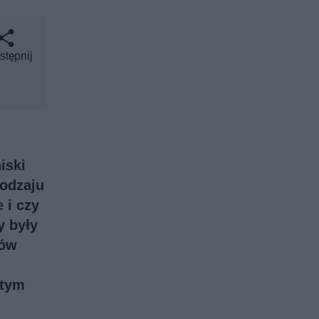
stępnij
iski
rodzaju
 i czy
y były
ków
 tym