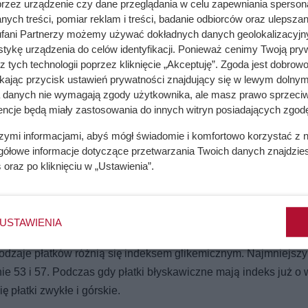
przez urządzenie czy dane przeglądania w celu zapewniania sperson
ych treści, pomiar reklam i treści, badanie odbiorców oraz ulepszan
fani Partnerzy możemy używać dokładnych danych geolokalizacyjn
tykę urządzenia do celów identyfikacji. Ponieważ cenimy Twoją pry
z tych technologii poprzez kliknięcie „Akceptuję”. Zgoda jest dobro
ikając przycisk ustawień prywatności znajdujący się w lewym dolnym
a danych nie wymagają zgody użytkownika, ale masz prawo sprzeciw
encje będą miały zastosowania do innych witryn posiadających zgodę
szymi informacjami, abyś mógł świadomie i komfortowo korzystać z
gółowe informacje dotyczące przetwarzania Twoich danych znajdzi
s
oraz po kliknięciu w „Ustawienia”.
a zimno.
USTAWIENIA
 Rodzaje płatków różnią się indeksem glikemicznym. Najmniejszy
ie 53 i 57. Podczas gdy płatki błyskawiczne mają indeks już o 
ę płatki zwykłe i górskie.