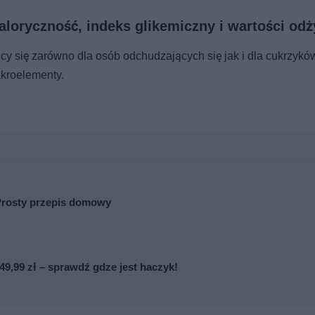
kaloryczność, indeks glikemiczny i wartości od
cy się zarówno dla osób odchudzających się jak i dla cukrzykó
akroelementy.
Prosty przepis domowy
9,99 zł – sprawdź gdze jest haczyk!