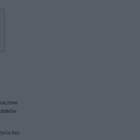
znaczone
 płatków
życia bez