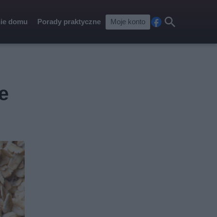
ie domu
Porady praktyczne
Moje konto
Fa
Szu
ceb
kaj
ook
e