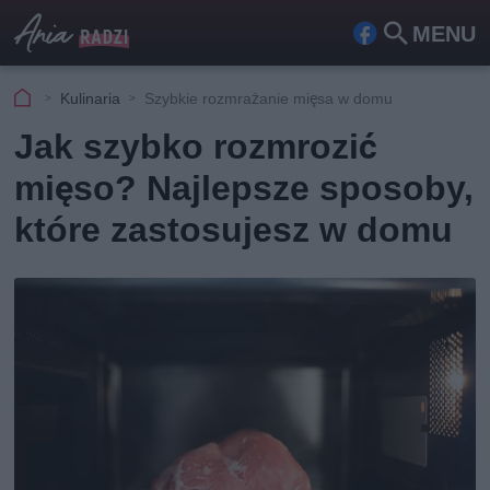
MENU
Fa
Szu
ceb
kaj
Kulinaria
Szybkie rozmrażanie mięsa w domu
ook
Jak szybko rozmrozić
mięso? Najlepsze sposoby,
które zastosujesz w domu