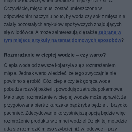
mięsa w lodówce, w temperaturze między 4 a 7 st. C.
Oczywiście, mięso musi zostać umieszczone w
odpowiednim naczyniu po to, by woda czy sok z mięsa nie
zalały pozostałych artykułów spożywczych znajdujących
się w lodówce. A może zainteresują cię także
zebrane w
tym miejscu artykuły na temat domowych sposobów
?
Rozmrażanie w ciepłej wodzie – czy warto?
Ciepła woda od zawsze kojarzyła się z rozmrażaniem
mięsa. Jednak warto wiedzieć, że tego zwyczajnie nie
powinno się robić! Cóż, ciepła czy też gorąca woda
pobudza rozwój bakterii, powodując zatrucia pokarmowe.
Mało tego, rozmrażanie w ciepłej wodzie może sprawić, że
przygotowana pierś z kurczaka bądź ryba będzie… brzydko
pachnieć. Zdecydowanie korzystniejszą opcją będzie więc
rozmrożenie produktu w zimnej wodzie! Dzięki tej metodzie
uda się rozmrozić mięso szybciej niż w lodówce – przy