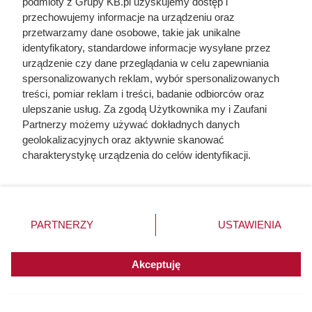
liczby ludzi niż Hitler i Stalin
podmioty z Grupy KB.pl uzyskujemy dostęp i
przechowujemy informacje na urządzeniu oraz
razem wzięci. Mimo to czczą go
przetwarzamy dane osobowe, takie jak unikalne
jako bohatera
identyfikatory, standardowe informacje wysyłane przez
urządzenie czy dane przeglądania w celu zapewniania
spersonalizowanych reklam, wybór spersonalizowanych
treści, pomiar reklam i treści, badanie odbiorców oraz
ulepszanie usług. Za zgodą Użytkownika my i Zaufani
Partnerzy możemy używać dokładnych danych
geolokalizacyjnych oraz aktywnie skanować
charakterystykę urządzenia do celów identyfikacji.
Ponieważ cenimy Twoją prywatność, prosimy o zgodę na
korzystanie z tych technologii poprzez kliknięcie
„Akceptuję”. Zgoda jest dobrowolna i zawsze możesz ją
zmienić/wycofać klikając przycisk ustawień prywatności
PARTNERZY
USTAWIENIA
znajdujący się w lewym dolnym rogu strony. Niektóre
rodzaje przetwarzania danych nie wymagają zgody
użytkownika, ale masz prawo sprzeciwić się takiemu
Akceptuję
przetwarzaniu. Preferencje będą miały zastosowania do
Dziennikarze ujawnili
innych witryn posiadających zgodę globalną.
pochodzenie mięsa z Dino. Klienci