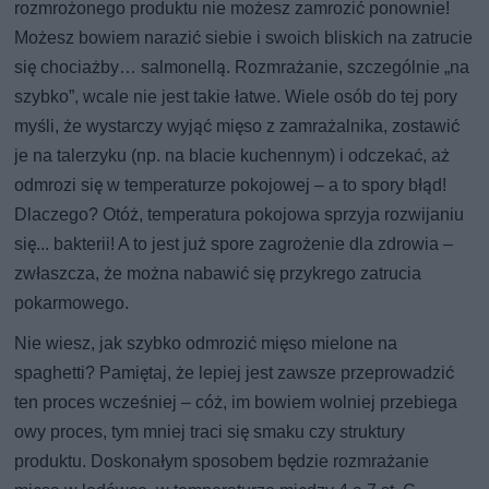
rozmrożonego produktu nie możesz zamrozić ponownie!
Możesz bowiem narazić siebie i swoich bliskich na zatrucie
się chociażby… salmonellą. Rozmrażanie, szczególnie „na
szybko”, wcale nie jest takie łatwe. Wiele osób do tej pory
myśli, że wystarczy wyjąć mięso z zamrażalnika, zostawić
je na talerzyku (np. na blacie kuchennym) i odczekać, aż
odmrozi się w temperaturze pokojowej – a to spory błąd!
Dlaczego? Otóż, temperatura pokojowa sprzyja rozwijaniu
się... bakterii! A to jest już spore zagrożenie dla zdrowia –
zwłaszcza, że można nabawić się przykrego zatrucia
pokarmowego.
Nie wiesz, jak szybko odmrozić mięso mielone na
spaghetti? Pamiętaj, że lepiej jest zawsze przeprowadzić
ten proces wcześniej – cóż, im bowiem wolniej przebiega
owy proces, tym mniej traci się smaku czy struktury
produktu. Doskonałym sposobem będzie rozmrażanie