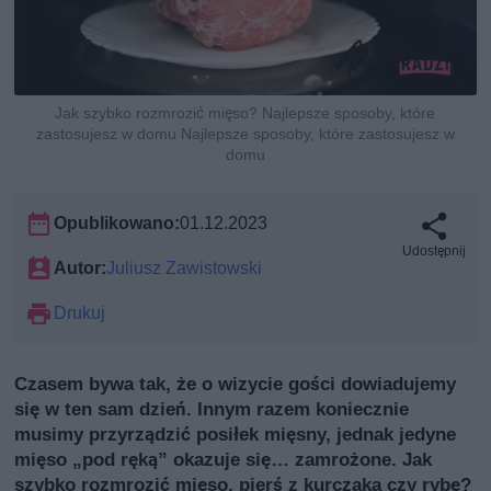
Jak szybko rozmrozić mięso? Najlepsze sposoby, które
zastosujesz w domu Najlepsze sposoby, które zastosujesz w
domu
Opublikowano:
01.12.2023
Udostępnij
Autor:
Juliusz Zawistowski
Drukuj
Czasem bywa tak, że o wizycie gości dowiadujemy
się w ten sam dzień. Innym razem koniecznie
musimy przyrządzić posiłek mięsny, jednak jedyne
mięso „pod ręką” okazuje się… zamrożone. Jak
szybko rozmrozić mięso, pierś z kurczaka czy rybę?