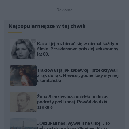
Najpopularniejsze w tej chwili
Kazali jej rozbierać się w niemal każdym
filmie. Przekleństwo polskiej seksbomby
lat 80.
Traktowali ją jak zabawkę i przekazywali
z rąk do rąk. Niewiarygodne losy słynnej
skandalistki
Żona Sienkiewicza uciekła podczas
podróży poślubnej. Powód do dziś
szokuje
„Oszukali nas, wywalili na ulicę”. To
były ostatnie słowa 20-letniej Polki,