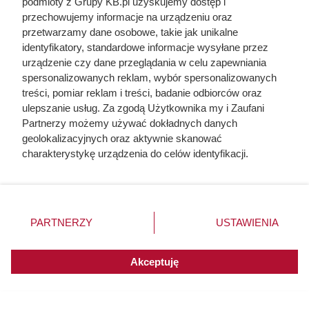
podmioty z Grupy KB.pl uzyskujemy dostęp i
Kapsułki Delta
4+4 gratis
przechowujemy informacje na urządzeniu oraz
przetwarzamy dane osobowe, takie jak unikalne
Wszystkie kawy rozpuszczalne
Drugi 50% taniej
identyfikatory, standardowe informacje wysyłane przez
Cafe D’Or
urządzenie czy dane przeglądania w celu zapewniania
Wszystkie worki na śmieci
2+1 gratis
spersonalizowanych reklam, wybór spersonalizowanych
treści, pomiar reklam i treści, badanie odbiorców oraz
ulepszanie usług. Za zgodą Użytkownika my i Zaufani
Partnerzy możemy używać dokładnych danych
geolokalizacyjnych oraz aktywnie skanować
charakterystykę urządzenia do celów identyfikacji.
Ponieważ cenimy Twoją prywatność, prosimy o zgodę na
korzystanie z tych technologii poprzez kliknięcie
„Akceptuję”. Zgoda jest dobrowolna i zawsze możesz ją
zmienić/wycofać klikając przycisk ustawień prywatności
PARTNERZY
USTAWIENIA
znajdujący się w lewym dolnym rogu strony. Niektóre
rodzaje przetwarzania danych nie wymagają zgody
użytkownika, ale masz prawo sprzeciwić się takiemu
Akceptuję
przetwarzaniu. Preferencje będą miały zastosowania do
innych witryn posiadających zgodę globalną.