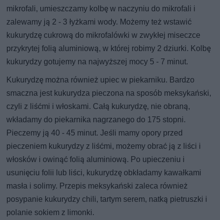
mikrofali, umieszczamy kolbę w naczyniu do mikrofali i
zalewamy ją 2 - 3 łyżkami wody. Możemy też wstawić
kukurydzę cukrową do mikrofalówki w zwykłej miseczce
przykrytej folią aluminiową, w której robimy 2 dziurki. Kolbę
kukurydzy gotujemy na najwyższej mocy 5 - 7 minut.
Kukurydzę można również upiec w piekarniku. Bardzo
smaczna jest kukurydza pieczona na sposób meksykański,
czyli z liśćmi i włoskami. Całą kukurydzę, nie obraną,
wkładamy do piekarnika nagrzanego do 175 stopni.
Pieczemy ją 40 - 45 minut. Jeśli mamy opory przed
pieczeniem kukurydzy z liśćmi, możemy obrać ją z liści i
włosków i owinąć folią aluminiową. Po upieczeniu i
usunięciu folii lub liści, kukurydzę obkładamy kawałkami
masła i solimy. Przepis meksykański zaleca również
posypanie kukurydzy chili, tartym serem, natką pietruszki i
polanie sokiem z limonki.