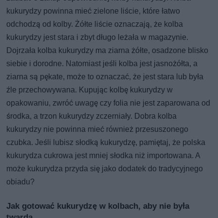
kukurydzy powinna mieć zielone liście, które łatwo
odchodzą od kolby. Żółte liście oznaczają, że kolba
kukurydzy jest stara i zbyt długo leżała w magazynie.
Dojrzała kolba kukurydzy ma ziarna żółte, osadzone blisko
siebie i dorodne. Natomiast jeśli kolba jest jasnożółta, a
ziarna są pękate, może to oznaczać, że jest stara lub była
źle przechowywana. Kupując kolbę kukurydzy w
opakowaniu, zwróć uwagę czy folia nie jest zaparowana od
środka, a trzon kukurydzy zczerniały. Dobra kolba
kukurydzy nie powinna mieć również przesuszonego
czubka. Jeśli lubisz słodką kukurydzę, pamiętaj, że polska
kukurydza cukrowa jest mniej słodka niż importowana. A
może kukurydza przyda się jako dodatek do tradycyjnego
obiadu?
Jak gotować kukurydzę w kolbach, aby nie była
twarda