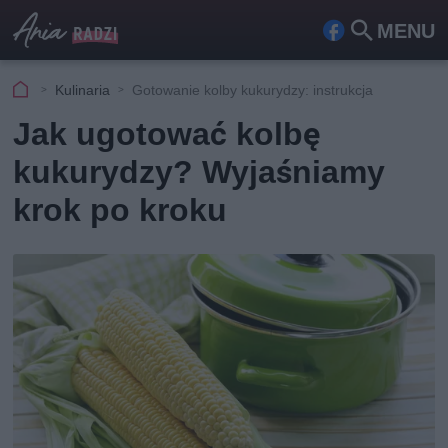
MENU
Fa
Szu
ceb
kaj
Kulinaria
Gotowanie kolby kukurydzy: instrukcja
ook
Jak ugotować kolbę
kukurydzy? Wyjaśniamy
krok po kroku